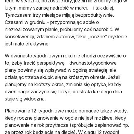
tego w styczniu, pozostaje luty, jeżeli nie zrobimy tego w
lutym, mamy szansę nadrobić w marcu – i tak dalej.
Tymczasem trzy miesiące mijają bezproduktywnie.
Czasami w grudniu – przypominając sobie o
niezrealizowanym planie, próbujemy coś nadrobić. W
konsekwencji, zdaniem autorów, takie „roczne” myślenie
jest mało efektywne.
W dwunastotygodniowym roku nie chodzi oczywiście o
to, żeby tracić perspektywę – dwunastotygodniowe
plany powinny się wpisywać w ogólną strategię, ale
działając trzeba skupić się na krótszym okresie. Jeżeli
planujemy na krótszy okres, zmienia się optyka, każdy
dzień nagle zaczyna się liczyć, bo strata każdego dnia
staje się widoczna.
Planowanie 12-tygodniowe może pomagać także wtedy,
kiedy roczne planowanie w ogóle nie jest możliwe, kiedy
planowanie na rok przytłacza (spróbujcie zaplanować np.
że przez rok będziecie na diecie). W ciągu 12 tygodni