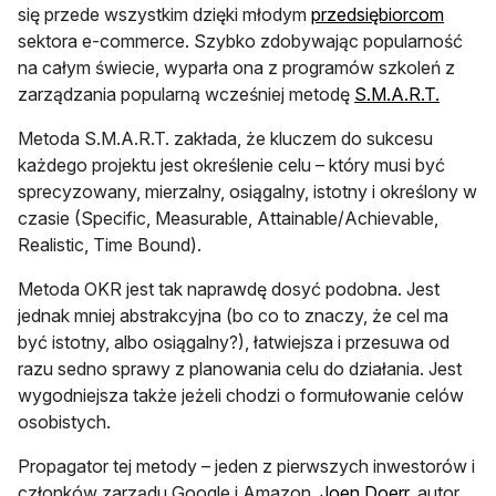
otwier
się przede wszystkim dzięki młodym
przedsiębiorcom
sektora e-commerce. Szybko zdobywając popularność
na całym świecie, wyparła ona z programów szkoleń z
otwiera
zarządzania popularną wcześniej metodę
S.M.A.R.T.
Metoda S.M.A.R.T. zakłada, że kluczem do sukcesu
każdego projektu jest określenie celu – który musi być
sprecyzowany, mierzalny, osiągalny, istotny i określony w
czasie (Specific, Measurable, Attainable/Achievable,
Realistic, Time Bound).
Metoda OKR jest tak naprawdę dosyć podobna. Jest
jednak mniej abstrakcyjna (bo co to znaczy, że cel ma
być istotny, albo osiągalny?), łatwiejsza i przesuwa od
razu sedno sprawy z planowania celu do działania. Jest
wygodniejsza także jeżeli chodzi o formułowanie celów
osobistych.
Propagator tej metody – jeden z pierwszych inwestorów i
otwiera si
członków zarządu Google i Amazon,
Joen Doerr
, autor