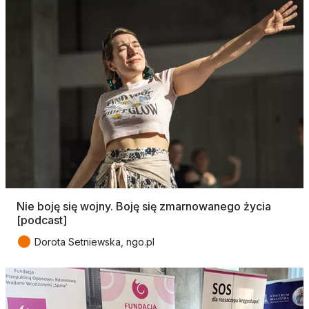
Nie boję się wojny. Boję się zmarnowanego życia
[podcast]
●
Dorota Setniewska, ngo.pl