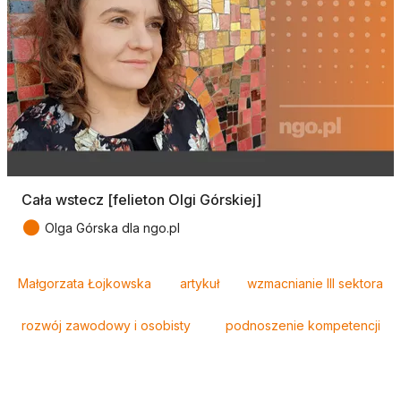
Cała wstecz [felieton Olgi Górskiej]
●
Olga Górska dla ngo.pl
Tagi
Małgorzata Łojkowska
artykuł
wzmacnianie III sektora
rozwój zawodowy i osobisty
podnoszenie kompetencji