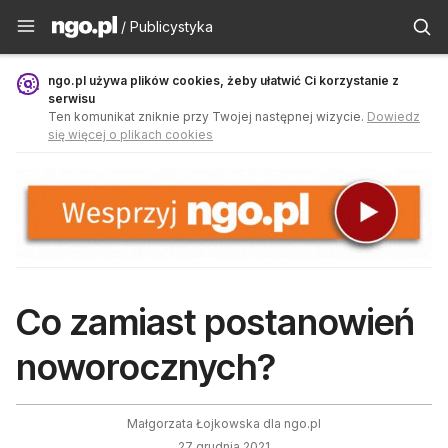
Publicystyka - ngo.pl
/ Publicystyka
ngo.pl używa plików cookies, żeby ułatwić Ci korzystanie z
serwisu
Ten komunikat zniknie przy Twojej następnej wizycie.
Dowiedz
się więcej o plikach cookies
Co zamiast postanowień
noworocznych?
Małgorzata Łojkowska dla ngo.pl
27 grudnia 2021