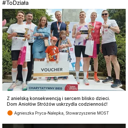
#ToDziała
Z anielską konsekwencją i sercem blisko dzieci.
Dom Aniołów Stróżów uskrzydla codzienność!
●
Agnieszka Pryca-Nalepka, Stowarzyszenie MOST