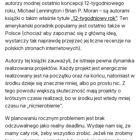
autorzy modnej ostatnio koncepcji 12-tygodniowego
roku, Michael Lennington i Brian P. Moran – są autorami
otwiera si
książki o takim właśnie tytule
„12-tygodniowy rok”
. Ten
amerykański poradnik popularny jest ostatnio także w
Polsce (chociaż aby zapoznać się z główną ideą,
wystarczy tak naprawdę przejrzeć jej liczne recenzje na
polskich stronach internetowych).
Autorzy tej książki zauważyli, że istnieje pewna dynamika
realizowania projektów. Każdy projekt jest energicznie
realizowany jest na początku oraz na końcu, natomiast w
środku dzieje się znacznie mniej, albo po prostu nic. Z
tego powodu większą skuteczność mają projekty o
krótszym czasie realizacji, bo w środku jest wtedy mniej
czasu na „nicnierobienie”.
W planowaniu rocznym problemem jest brak
odczuwalnego jako realny deadlinu. Wydaje nam się, że
mamy cały rok, żeby wszystko zrobić. Jeżeli nie zrobimy