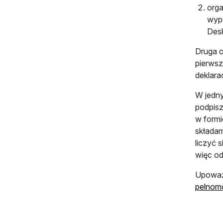
orga
wype
Desk
Druga o
pierwsz
deklarac
W jedny
podpisz
w formi
składam
liczyć 
więc od
Upoważn
pelnom