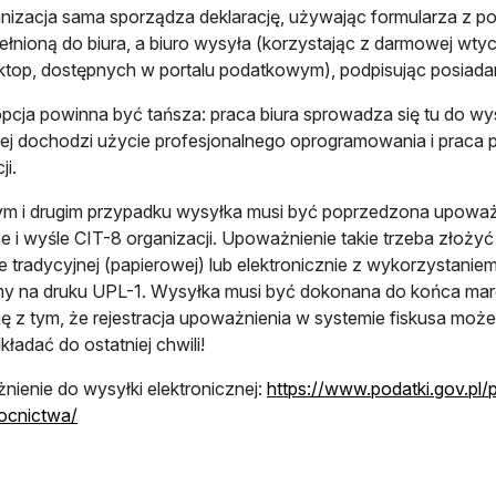
nizacja sama sporządza deklarację, używając formularza z po
łnioną do biura, a biuro wysyła (korzystając z darmowej wtycz
top, dostępnych w portalu podatkowym), podpisując posiad
pcja powinna być tańsza: praca biura sprowadza się tu do 
ej dochodzi użycie profesjonalnego oprogramowania i praca 
ji.
m i drugim przypadku wysyłka musi być poprzedzona upoważni
e i wyśle CIT-8 organizacji. Upoważnienie takie trzeba złoż
e tradycyjnej (papierowej) lub elektronicznie z wykorzystan
y na druku UPL-1. Wysyłka musi być dokonana do końca marca
się z tym, że rejestracja upoważnienia w systemie fiskusa moż
kładać do ostatniej chwili!
ienie do wysyłki elektronicznej:
https://www.podatki.gov.pl
otwiera się w nowej karcie
ocnictwa/