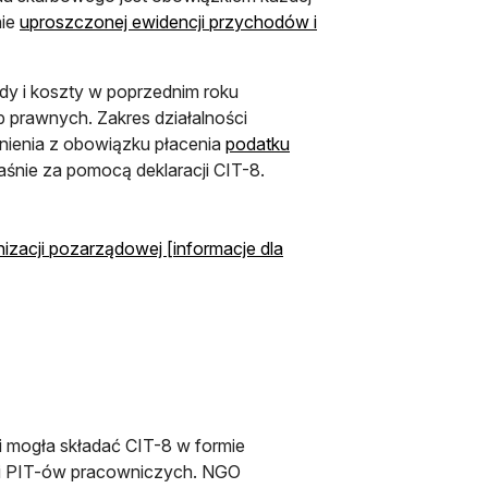
nie
uproszczonej ewidencji przychodów i
ody i koszty w poprzednim roku
 prawnych. Zakres działalności
lnienia z obowiązku płacenia
podatku
aśnie za pomocą deklaracji CIT-8.
izacji pozarządowej [informacje dla
i mogła składać CIT-8 w formie
mi PIT-ów pracowniczych. NGO