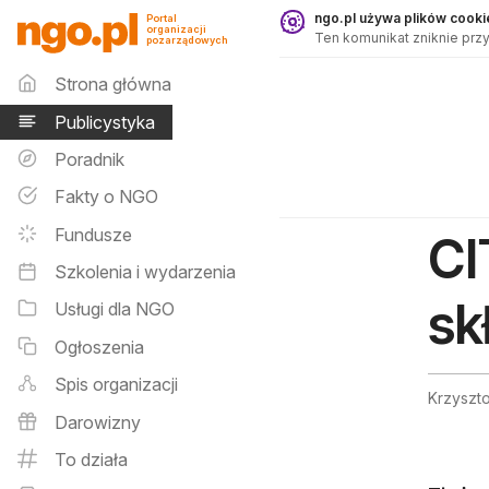
Publicystyka - ngo.pl
ngo.pl używa plików cookie
Portal
organizacji
Ten komunikat zniknie przy
pozarządowych
Menu główne
Strona główna
Publicystyka
Poradnik
Fakty o NGO
Fundusze
CI
Szkolenia i wydarzenia
sk
Usługi dla NGO
Ogłoszenia
Spis organizacji
Krzyszto
Darowizny
To działa