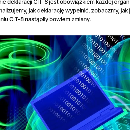
ie deklaracji CIT-8 jest obowiązkiem każdej orga
alizujemy, jak deklarację wypełnić, zobaczmy, jak 
niu CIT-8 nastąpiły bowiem zmiany.