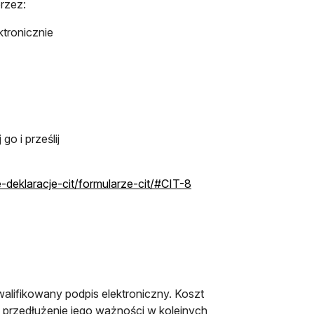
rzez:
tronicznie
go i prześlij
 w nowej karcie
otwiera się w nowej karc
e-deklaracje-cit/formularze-cit/#CIT-8
walifikowany podpis elektroniczny. Koszt
a przedłużenie jego ważności w kolejnych