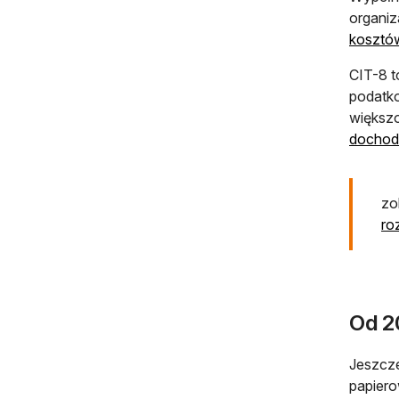
organiz
kosztó
CIT-8 t
podatko
większo
dochod
zo
ro
Od 20
Jeszcze
papier