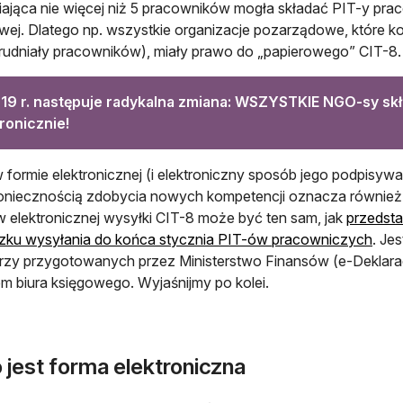
iająca nie więcej niż 5 pracowników mogła składać PIT-y pr
wej. Dlatego np. wszystkie organizacje pozarządowe, które k
trudniały pracowników), miały prawo do „papierowego” CIT-8.
19 r. następuje radykalna zmiana: WSZYSTKIE NGO-sy skł
ronicznie!
 formie elektronicznej (i elektroniczny sposób jego podpisywan
niecznością zdobycia nowych kompetencji oznacza również 
 elektronicznej wysyłki CIT-8 może być ten sam, jak
przedsta
zku wysyłania do końca stycznia PIT-ów pracowniczych
. Je
rzy przygotowanych przez Ministerstwo Finansów (e-Deklarac
m biura księgowego. Wyjaśnijmy po kolei.
 jest forma elektroniczna