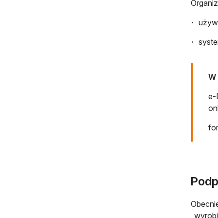
Organiz
używa
syste
W 
e-
on
fo
Podpi
Obecnie
„wyrobi