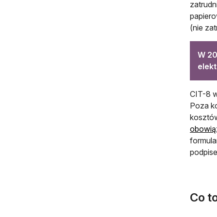
zatrudn
papiero
(nie za
W 20
elekt
CIT-8 w
Poza ko
kosztów
obowią
formula
podpise
Co to