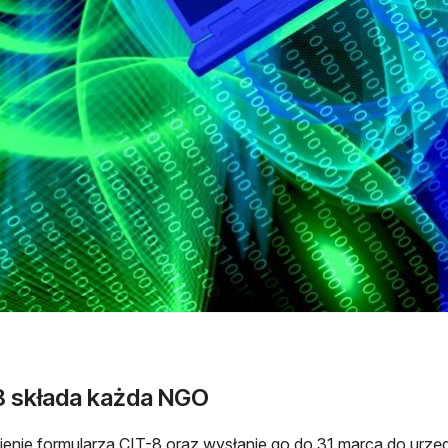
8 składa każda NGO
enie formularza CIT-8 oraz wysłanie go do 31 marca do urzę