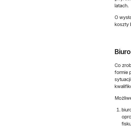
latach.
O wysła
koszty 
Biur
Co zrob
formie 
sytuacj
kwalifi
Możliwe
biur
opro
fisk