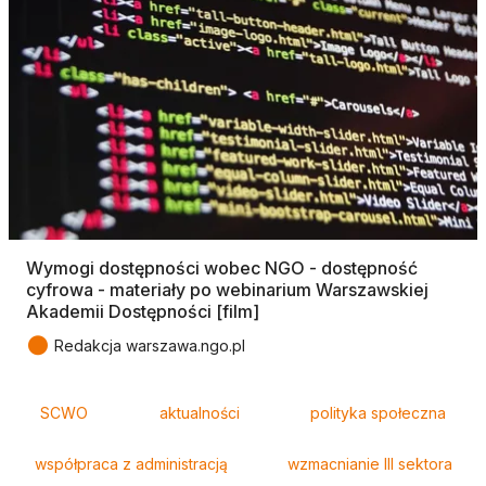
Wymogi dostępności wobec NGO - dostępność
cyfrowa - materiały po webinarium Warszawskiej
Akademii Dostępności [film]
●
Redakcja warszawa.ngo.pl
Tagi
SCWO
aktualności
polityka społeczna
współpraca z administracją
wzmacnianie III sektora