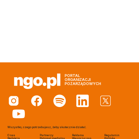
PORTAL
ORGANIZACJI
POZARZĄDOWYCH
Wszystko, czego potrzebujesz, żeby skutecznie działać.
O nas
Partnerzy
Reklama
Regulamin
Redakcja
Patronat medialny
Wesprzyj nas
Polityka