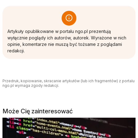
Artykuły opublikowane w portalu ngo.pl prezentują
wyłącznie poglądy ich autorów, autorek. Wyrażone w nich
opinie, komentarze nie muszą być tożsame z poglądami
redakcji.
Przedruk, kopiowanie, skracanie artykułów (lub ich fragmentów) z portalu
ngo.pl wymaga zgody redakcji.
Może Cię zainteresować