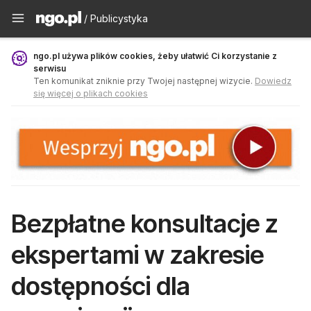
Publicystyka - ngo.pl
/ Publicystyka
ngo.pl używa plików cookies, żeby ułatwić Ci korzystanie z
serwisu
Ten komunikat zniknie przy Twojej następnej wizycie.
Dowiedz
się więcej o plikach cookies
Bezpłatne konsultacje z
ekspertami w zakresie
dostępności dla