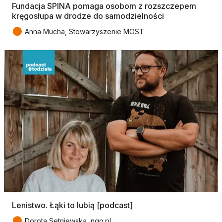
Fundacja SPINA pomaga osobom z rozszczepem
kręgosłupa w drodze do samodzielności
●
Anna Mucha, Stowarzyszenie MOST
Lenistwo. Łąki to lubią [podcast]
●
Dorota Setniewska, ngo.pl