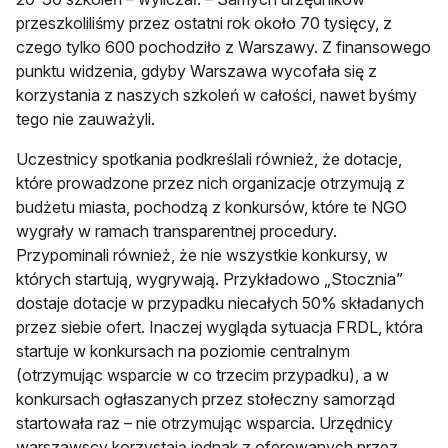
przeszkoliliśmy przez ostatni rok około 70 tysięcy, z
czego tylko 600 pochodziło z Warszawy. Z finansowego
punktu widzenia, gdyby Warszawa wycofała się z
korzystania z naszych szkoleń w całości, nawet byśmy
tego nie zauważyli.
Uczestnicy spotkania podkreślali również, że dotacje,
które prowadzone przez nich organizacje otrzymują z
budżetu miasta, pochodzą z konkursów, które te NGO
wygrały w ramach transparentnej procedury.
Przypominali również, że nie wszystkie konkursy, w
których startują, wygrywają. Przykładowo „Stocznia”
dostaje dotacje w przypadku niecałych 50% składanych
przez siebie ofert. Inaczej wygląda sytuacja FRDL, która
startuje w konkursach na poziomie centralnym
(otrzymując wsparcie w co trzecim przypadku), a w
konkursach ogłaszanych przez stołeczny samorząd
startowała raz – nie otrzymując wsparcia. Urzędnicy
warszawscy korzystają jednak z oferowanych przez