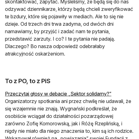
skontaktować, zapytać. Myśleliśmy, że będą się do nas
odzywać dziennikarze, którzy będą chcieli zweryfikować
te bzdury, które się pojawiły w mediach. Ale to się nie
dzieje. Od trzech dni trwa zadyma, od dwóch dni
namawiamy, by przyjść i zadać nam te pytania,
przedstawić zarzuty. I co? I te pytania nie padają.
Dlaczego? Bo nasza odpowiedź odebrałaby
atrakcyjność oskarżeniom.
To z PO, to z PiS
otwiera się 
Przeczytaj głosy w debacie „Sektor solidarny?”
Organizatorzy spotkania ani przez chwilę nie udawali, że
się wzajemnie nie znają. Wygnański podkreślał, że
osobiście wciągał do działalności pozarządowej
zarówno Zofię Komorowską, jak i Różę Rzeplińską, i
nigdy nie miało dla niego znaczenia to, kim są ich rodzice.
Wskazywał również na „powiązania” swojej Fundacji z