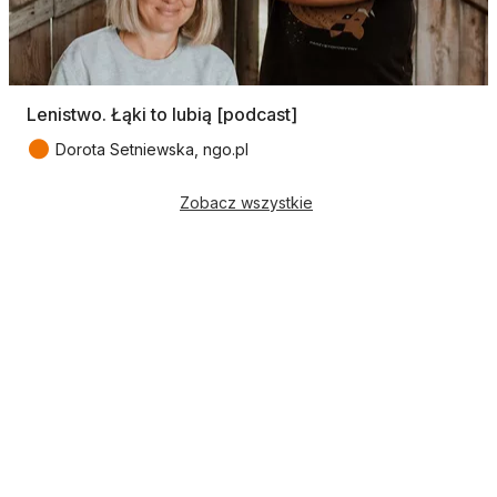
Lenistwo. Łąki to lubią [podcast]
●
Dorota Setniewska, ngo.pl
Zobacz wszystkie