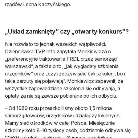
rządów Lecha Kaczyńskiego.
„Układ zamknięty” czy „otwarty konkurs”?
Nie rozwiało to jednak wszelkich wątpliwości.
Dziennikarka TVP Info zapytała Monkiewicza o
„preferencyjne traktowanie FRDL przez samorząd
warszawski”, a także o to, „jak wyglądały szkolenia
urzędników” oraz „czy rzeczywiście byli szkoleni, bo i
takie zarzuty się pojawiają”. Monkiewicz zapewnił, że
wszystkie zapowiedziane szkolenia się odbywają, a
opłaty za nie są zawsze pobierane po ich odbyciu.
– Od 1989 roku przeszkoliliśmy około 1,5 miliona
samorządowców, urzędników i działaczy lokalnych.
Mamy sieć ośrodków w całej Polsce. Miesięcznie
szkolimy koło 8-10 tysięcy osób, codziennie odbywa się
20-30 szkoleń – wyliczał. – Samych urzędników