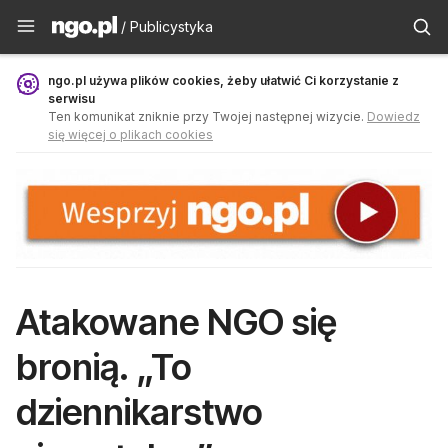
Publicystyka - ngo.pl
/ Publicystyka
ngo.pl używa plików cookies, żeby ułatwić Ci korzystanie z
serwisu
Ten komunikat zniknie przy Twojej następnej wizycie.
Dowiedz
się więcej o plikach cookies
Atakowane NGO się
bronią. „To
dziennikarstwo