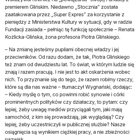
premierem Glińskim. Niedawno „Stocznia” została
zaatakowana przez „Super Expres” za korzystanie z
pieniędzy z Ministerstwa Kultury w sytuacji, gdy w radzie
Fundacji zasiada – pełniąc tę funkcję społecznie – Renata
Koźlicka-Glińska, żona profesora Piotra Glińskiego.
– Na zmianę jesteśmy pupilami obecnej władzy i jej
przeciwników. Od razu dodam, że tak, Piotra Glińskiego
też znam od dwudziestu lat. To świat, w którym ludzie się
znają i razem pracują. I nie jest to akt oskarżenia wobec
nich. To przyznanie się do tego, że razem robimy rzeczy,
które są dla nas ważne – tłumaczył Wygnański, dodając:
– Kiedy myślę o tym, co powinni robić synowie i córki
prominentnych polityków czy działaczy, to pytam: czy
lepiej, żeby uwagę mediów przyciągali tym, jaki mają
samochód, z kim się prowadzają, jak wyglądają? Czy
lepiej, żeby uczestniczyli w publicznej służbie? Nasze
osiągnięcia są wynikiem ciężkiej pracy, a nie zbieżności
nazwisk.