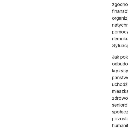
zgodnoś
finanso
organiz
natychm
pomocy 
demokra
Sytuacj
Jak pok
odbudo
kryzysy
państwo
uchodź
mieszka
zdrowot
senioró
społecz
pozosta
humanit