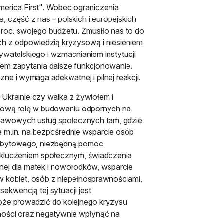
merica First". Wobec ograniczenia
, część z nas – polskich i europejskich
proc. swojego budżetu. Zmusiło nas to do
 z odpowiedzią kryzysową i niesieniem
atelskiego i wzmacnianiem instytucji
iem zapytania dalsze funkcjonowanie.
e i wymaga adekwatnej i pilnej reakcji.
Ukrainie czy walka z żywiołem i
zową rolę w budowaniu odpornych na
stawowych usług społecznych tam, gdzie
 m.in. na bezpośrednie wsparcie osób
 bytowego, niezbędną pomoc
kluczeniem społecznym, świadczenia
nej dla matek i noworodków, wsparcie
aw kobiet, osób z niepełnosprawnościami,
kwencją tej sytuacji jest
oże prowadzić do kolejnego kryzysu
ności oraz negatywnie wpłynąć na