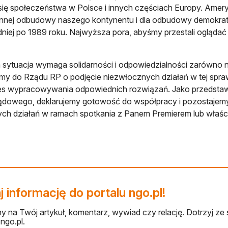
się społeczeństwa w Polsce i innych częściach Europy. Amer
nej odbudowy naszego kontynentu i dla odbudowy demokraty
iej po 1989 roku. Najwyższa pora, abyśmy przestali oglądać s
sytuacja wymaga solidarności i odpowiedzialności zarówno na
my do Rządu RP o podjęcie niezwłocznych działań w tej spraw
s wypracowywania odpowiednich rozwiązań. Jako przedstawici
dowego, deklarujemy gotowość do współpracy i pozostajemy
ch działań w ramach spotkania z Panem Premierem lub właści
 informację do portalu ngo.pl!
 na Twój artykuł, komentarz, wywiad czy relację. Dotrzyj ze 
ngo.pl.