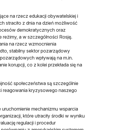
jące na rzecz edukacji obywatelskiej i
ch straciło z dnia na dzień możliwość
 procesów demokratycznych oraz
e reżimy, a w szczególności Rosję.
łania na rzecz wzmocnienia
adto, stabilny sektor pozarządowy
i pozarządowych wpływają na m.in.
ie korupcji, co z kolei przekłada się na
spójność społeczeństwa są szczególnie
ości reagowania kryzysowego naszego
e uruchomienie mechanizmu wsparcia
nizacji, które utraciły środki w wyniku
luację regulacji i procedur
w porównaniu z amerykańskim systemem