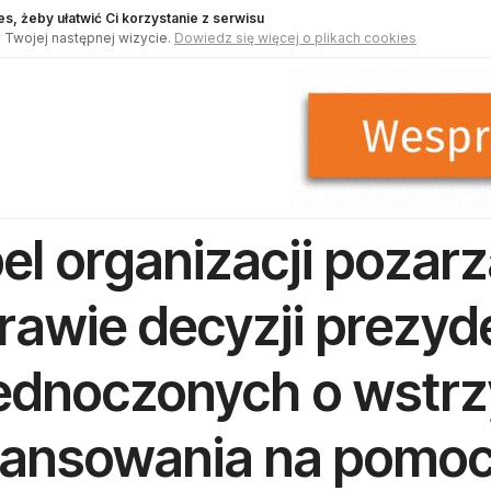
s, żeby ułatwić Ci korzystanie z serwisu
 Twojej następnej wizycie.
Dowiedz się więcej o plikach cookies
el organizacji poza
rawie decyzji prezy
ednoczonych o wstr
nansowania na pomoc