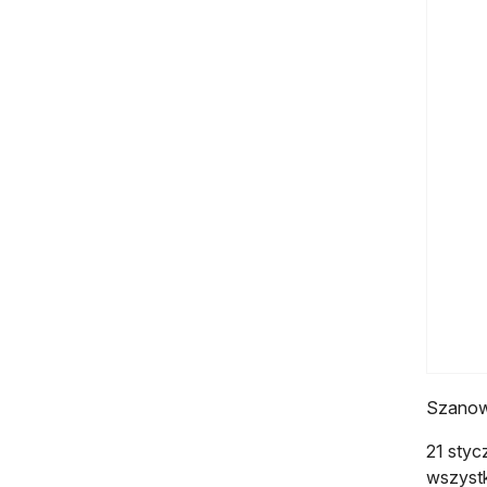
Szanow
21 styc
wszystk