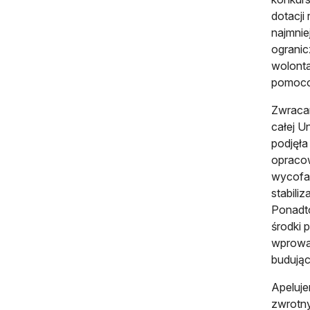
dotacji
najmnie
ogranic
wolonta
pomoco
Zwracam
całej U
podjęła
opraco
wycofan
stabili
Ponadto
środki 
wprowad
budując
Apeluje
zwrotny