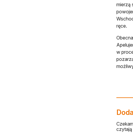
mierzą 
powojen
Wschodn
ręce.
Obecna 
Apeluje
w proce
pozarzą
możliwy
Dodaj
Czekamy
czytają 