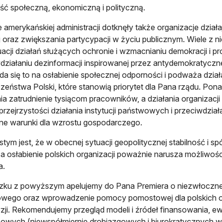
ość społeczną, ekonomiczną i polityczną.
 amerykańskiej administracji dotknęły także organizacje działa
 oraz zwiększania partycypacji w życiu publicznym. Wiele z ni
acji działań służących ochronie i wzmacnianiu demokracji i
działaniu dezinformacji inspirowanej przez antydemokratyczn
da się to na osłabienie społecznej odporności i podważa dzia
zeństwa Polski, które stanowią priorytet dla Pana rządu. Pon
a zatrudnienie tysiącom pracowników, a działania organizacj
przejrzystości działania instytucji państwowych i przeciwdziałan
ne warunki dla wzrostu gospodarczego.
tym jest, że w obecnej sytuacji geopolitycznej stabilność i 
a osłabienie polskich organizacji poważnie narusza możliw
a.
zku z powyższym apelujemy do Pana Premiera o niezwłoczn
wego oraz wprowadzenie pomocy pomostowej dla polskich orga
yzji. Rekomendujemy przegląd modeli i źródeł finansowania, ewa
owych (niewspółmiernie drobiazgowych i biurokratycznych 