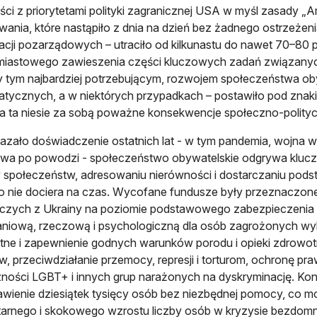
ci z priorytetami polityki zagranicznej USA w myśl zasady „A
wania, które nastąpiło z dnia na dzień bez żadnego ostrzeżenia
acji pozarządowych – utraciło od kilkunastu do nawet 70–80 
iastowego zawieszenia części kluczowych zadań związanych
tym najbardziej potrzebującym, rozwojem społeczeństwa obyw
tycznych, a w niektórych przypadkach – postawiło pod znak
a ta niesie za sobą poważne konsekwencje społeczno-polityczn
azało doświadczenie ostatnich lat - w tym pandemia, wojna w 
wa po powodzi - społeczeństwo obywatelskie odgrywa kluc
 społeczeństw, adresowaniu nierówności i dostarczaniu pod
 nie dociera na czas. Wycofane fundusze były przeznaczone
czych z Ukrainy na poziomie podstawowego zabezpieczenia
niową, rzeczową i psychologiczną dla osób zagrożonych wy
ne i zapewnienie godnych warunków porodu i opieki zdrowot
w, przeciwdziałanie przemocy, represji i torturom, ochronę pr
ności LGBT+ i innych grup narażonych na dyskryminację. Konse
wienie dziesiątek tysięcy osób bez niezbędnej pomocy, co m
arnego i skokowego wzrostu liczby osób w kryzysie bezdom