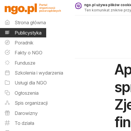
Publicystyka - ngo.pl
ngo.pl używa plików cookie
Portal
organizacji
Ten komunikat zniknie przy
pozarządowych
Menu główne
Strona główna
Publicystyka
Poradnik
Fakty o NGO
Fundusze
Ap
Szkolenia i wydarzenia
sp
Usługi dla NGO
Ogłoszenia
Zj
Spis organizacji
Darowizny
fi
To działa