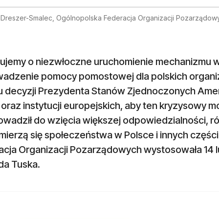
a Dreszer-Smalec, Ogólnopolska Federacja Organizacji Pozarządow
lujemy o niezwłoczne uruchomienie mechanizmu 
dzenie pomocy pomostowej dla polskich organizacj
u decyzji Prezydenta Stanów Zjednoczonych Amery
oraz instytucji europejskich, aby ten kryzysowy 
owadził do wzięcia większej odpowiedzialności, r
 mierzą się społeczeństwa w Polsce i innych częś
cja Organizacji Pozarządowych wystosowała 14 lut
da Tuska.