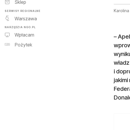
Sklep
Karolin
SERWISY REGIONALNE
Warszawa
NARZĘDZIA NGO.PL
Wpłacam
– Ape
wprowa
Pożytek
wynik
władz 
i dopr
jakimi
Federa
Donal