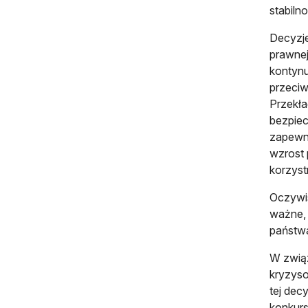
stabiln
Decyzje
prawnej
kontynu
przeciw
Przekła
bezpiec
zapewni
wzrost 
korzyst
Oczywis
ważne, 
państw
W zwią
kryzyso
tej dec
konkurs