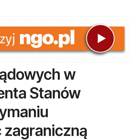
rządowych w
denta Stanów
zymaniu
 zagraniczną