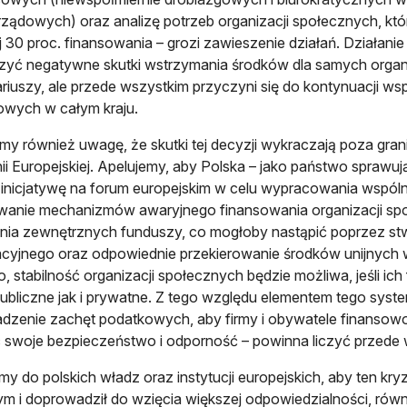
 rządowych) oraz analizę potrzeb organizacji społecznych, któ
j 30 proc. finansowania – grozi zawieszenie działań. Działani
zyć negatywne skutki wstrzymania środków dla samych organi
riuszy, ale przede wszystkim przyczyni się do kontynuacji ws
wych w całym kraju.
y również uwagę, że skutki tej decyzji wykraczają poza gran
nii Europejskiej. Apelujemy, aby Polska – jako państwo spraw
 inicjatywę na forum europejskim w celu wypracowania wspólne
wanie mechanizmów awaryjnego finansowania organizacji sp
ia zewnętrznych funduszy, co mogłoby nastąpić poprzez st
zacyjnego oraz odpowiednie przekierowanie środków unijnych w
, stabilność organizacji społecznych będzie możliwa, jeśli i
publiczne jak i prywatne. Z tego względu elementem tego syste
zenie zachęt podatkowych, aby firmy i obywatele finansowo w
 swoje bezpieczeństwo i odporność – powinna liczyć przede 
my do polskich władz oraz instytucji europejskich, aby ten k
m i doprowadził do wzięcia większej odpowiedzialności, równ