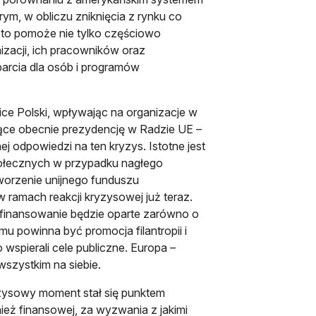
rym, w obliczu zniknięcia z rynku co
e to pomoże nie tylko częściowo
zacji, ich pracowników oraz
parcia dla osób i programów
ice Polski, wpływając na organizacje w
ujące obecnie prezydencję w Radzie UE –
j odpowiedzi na ten kryzys. Istotne jest
ołecznych w przypadku nagłego
worzenie unijnego funduszu
 ramach reakcji kryzysowej już teraz.
ch finansowanie będzie oparte zarówno o
mu powinna być promocja filantropii i
spierali cele publiczne. Europa –
wszystkim na siebie.
ryzysowy moment stał się punktem
ież finansowej, za wyzwania z jakimi