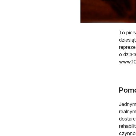
To pier
dziesią
repreze
o dział
www.10.
Pomo
Jednym 
realnym
dostar
rehabil
czynno