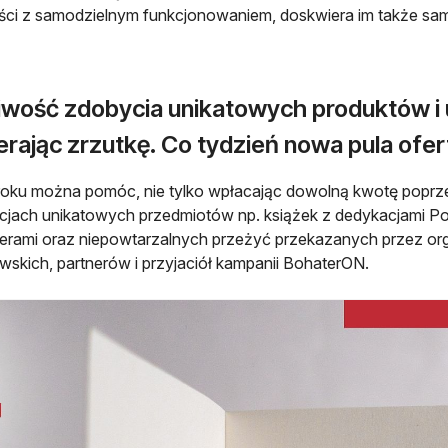
ości z samodzielnym funkcjonowaniem, doskwiera im także sa
iwość zdobycia unikatowych produktów i 
rając zrzutkę. Co tydzień nowa pula ofert i
oku można pomóc, nie tylko wpłacając dowolną kwotę poprzez p
acjach unikatowych przedmiotów np. książek z dedykacjami 
erami oraz niepowtarzalnych przeżyć przekazanych przez o
skich, partnerów i przyjaciół kampanii BohaterON.