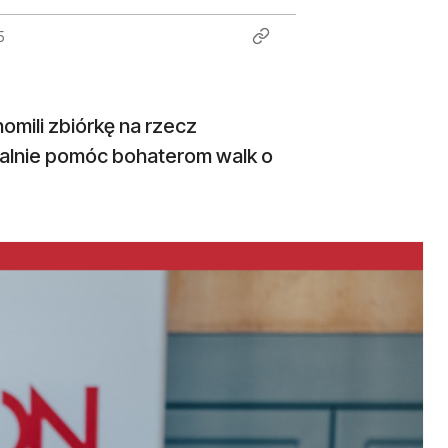
5
omili zbiórkę na rzecz
ealnie pomóc bohaterom walk o