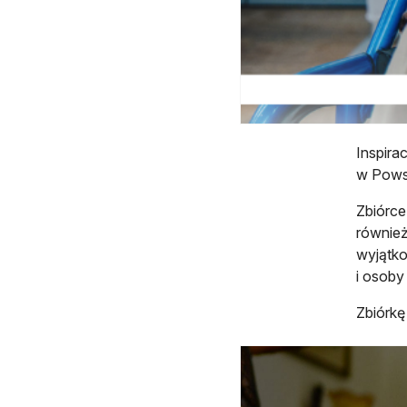
Inspirac
w Pows
Zbiórce
również
wyjątko
i osoby
Zbiórkę