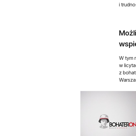
i trudn
Możl
wspie
W tym r
w licyt
z bohat
Warszaw