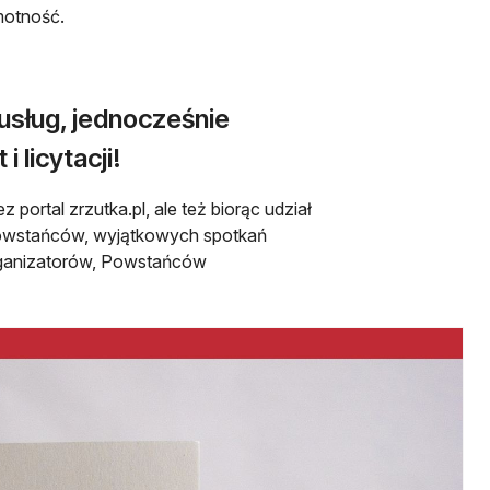
motność.
usług, jednocześnie
 licytacji!
ortal zrzutka.pl, ale też biorąc udział
Powstańców, wyjątkowych spotkań
rganizatorów, Powstańców