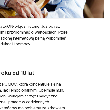
aterON-włącz historię! Już po raz
 i przypominać o wartościach, które
ną stronę internetową pełną wspomnień
edukacji i pomocy:
ku od 10 lat
 POMOC, która koncentruje się na
jak i emocjonalnym. Obejmuje m.in.
nych, wynajem sprzętu medyczno-
yczne i pomoc w codziennych
owstańców ma problemy ze zdrowiem