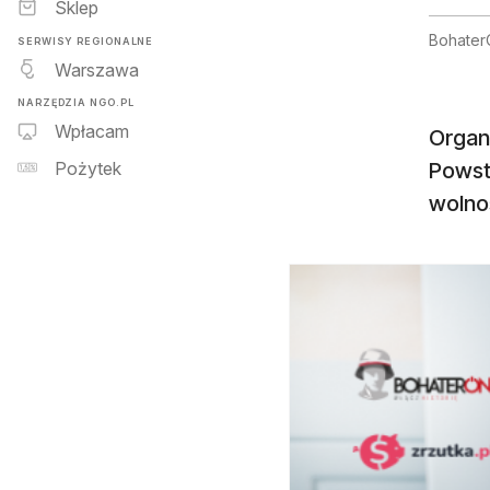
Sklep
BohaterO
SERWISY REGIONALNE
Warszawa
NARZĘDZIA NGO.PL
Wpłacam
Organi
Powst
Pożytek
wolno