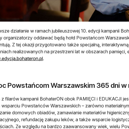
wsze działanie w ramach jubileuszowej 10. edycji kampanii Boh
ty organizatorzy oddawać będą hołd Powstańcom Warszawskim
ntują. Z tej okazji przygotowano także specjalną, interaktyw
aniach realizowanych na przestrzeni lat w obszarach pamięci, 
otwiera się w nowej karcie
edycja.bohateron.pl
.
c Powstańcom Warszawskim 365 dni w ro
z filarów kampanii BohaterON obok PAMIĘCI i EDUKACJI jest
 wsparciu Powstańców Warszawskich – zarówno materialnym, 
czanie domowych obiadów, zamawianie materiałów higienicz
itacyjnego, refundację zakupu leków, a także wsparcie logist
ściach. Ze względu na bardzo zaawansowany wiek, wielu P