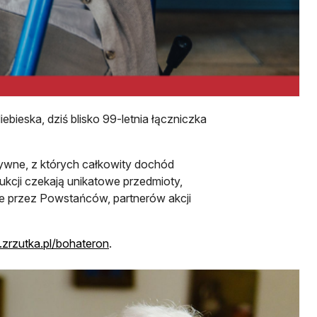
iebieska, dziś blisko 99-letnia łączniczka
tywne, z których całkowity dochód
kcji czekają unikatowe przedmioty,
e przez Powstańców, partnerów akcji
otwiera się w nowej karcie
zrzutka.pl/bohateron
.