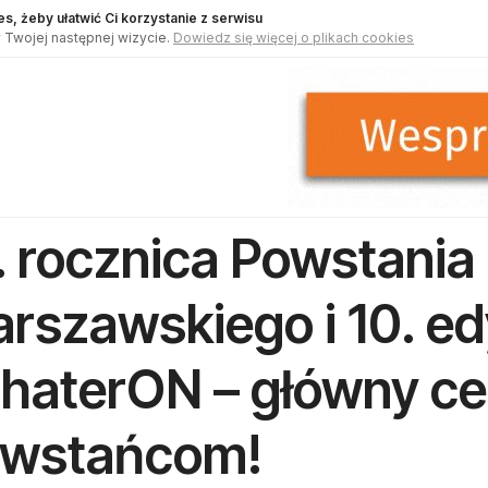
s, żeby ułatwić Ci korzystanie z serwisu
 Twojej następnej wizycie.
Dowiedz się więcej o plikach cookies
. rocznica Powstania
rszawskiego i 10. ed
haterON – główny ce
wstańcom!