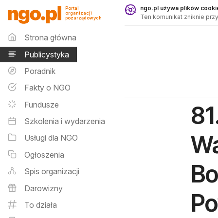
Publicystyka - ngo.pl
ngo.pl używa plików cookie
Portal
organizacji
Ten komunikat zniknie przy
pozarządowych
Menu główne
Strona główna
Publicystyka
Poradnik
Fakty o NGO
Fundusze
81
Szkolenia i wydarzenia
Wa
Usługi dla NGO
Ogłoszenia
Bo
Spis organizacji
Darowizny
Po
To działa