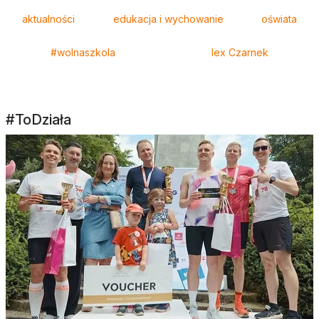
Tagi
aktualności
edukacja i wychowanie
oświata
#wolnaszkola
lex Czarnek
#ToDziała