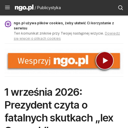
Publicystyka - ngo.pl
/ Publicystyka
ngo.pl używa plików cookies, żeby ułatwić Ci korzystanie z
serwisu
Ten komunikat zniknie przy Twojej następnej wizycie.
Dowiedz
się więcej o plikach cookies
1 września 2026:
Prezydent czyta o
fatalnych skutkach „lex