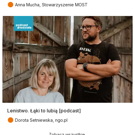
●
Anna Mucha, Stowarzyszenie MOST
Lenistwo. Łąki to lubią [podcast]
●
Dorota Setniewska, ngo.pl
Zobacz wszystkie