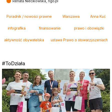
●
Renata Niecikowska, ngo.pl
Tagi
Poradnik / nowości prawne
Warszawa
Anna Kuć
infografika
finansowanie
prawo i obowiązki
aktywność obywatelska
ustawa Prawo o stowarzyszeniach
#ToDziała