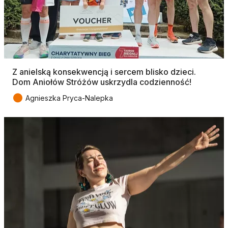
Z anielską konsekwencją i sercem blisko dzieci.
Dom Aniołów Stróżów uskrzydla codzienność!
●
Agnieszka Pryca-Nalepka