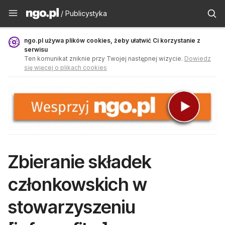
Publicystyka - ngo.pl
/ Publicystyka
ngo.pl używa plików cookies, żeby ułatwić Ci korzystanie z
serwisu
Ten komunikat zniknie przy Twojej następnej wizycie.
Dowiedz
się więcej o plikach cookies
Zbieranie składek
członkowskich w
stowarzyszeniu