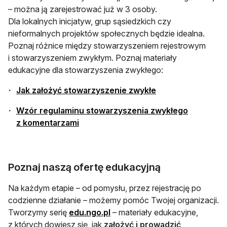
– można ją zarejestrować już w 3 osoby.
Dla lokalnych inicjatyw, grup sąsiedzkich czy
nieformalnych projektów społecznych będzie idealna.
Poznaj różnice między stowarzyszeniem rejestrowym
i stowarzyszeniem zwykłym. Poznaj materiały
edukacyjne dla stowarzyszenia zwykłego:
Jak założyć stowarzyszenie zwykłe
Wzór regulaminu stowarzyszenia zwykłego
z komentarzami
Poznaj naszą ofertę edukacyjną
Na każdym etapie – od pomysłu, przez rejestrację po
codzienne działanie – możemy pomóc Twojej organizacji.
otwiera się w nowej karcie
Tworzymy serię
edu.ngo.pl
– materiały edukacyjne,
z których dowiesz się, jak
założyć i prowadzić