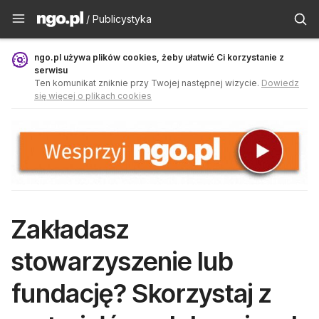
Publicystyka - ngo.pl
/ Publicystyka
ngo.pl używa plików cookies, żeby ułatwić Ci korzystanie z
serwisu
Ten komunikat zniknie przy Twojej następnej wizycie.
Dowiedz
się więcej o plikach cookies
Zakładasz
stowarzyszenie lub
fundację? Skorzystaj z