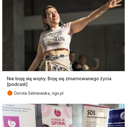
Nie boję się wojny. Boję się zmarnowanego życia
[podcast]
●
Dorota Setniewska, ngo.pl