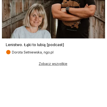
Lenistwo. Łąki to lubią [podcast]
●
Dorota Setniewska, ngo.pl
Zobacz wszystkie