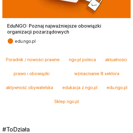
EduNGO: Poznaj najważniejsze obowiązki
organizacji pozarządowych
●
edu.ngo.pl
Tagi
Poradnik / nowości prawne
ngo.pl poleca
aktualności
prawo i obowiązki
wzmacnianie III sektora
aktywność obywatelska
edukacja z ngo.pl
edu.ngo.pl
Sklep ngo.pl
#ToDziała