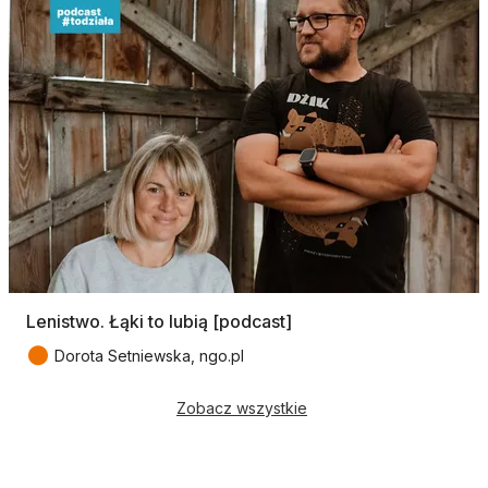
Lenistwo. Łąki to lubią [podcast]
●
Dorota Setniewska, ngo.pl
Zobacz wszystkie