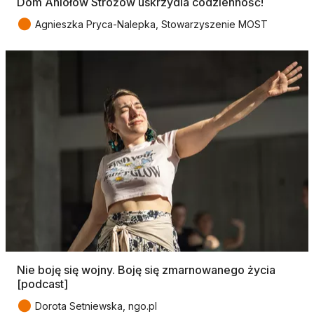
Dom Aniołów Stróżów uskrzydla codzienność!
●
Agnieszka Pryca-Nalepka, Stowarzyszenie MOST
Nie boję się wojny. Boję się zmarnowanego życia
[podcast]
●
Dorota Setniewska, ngo.pl