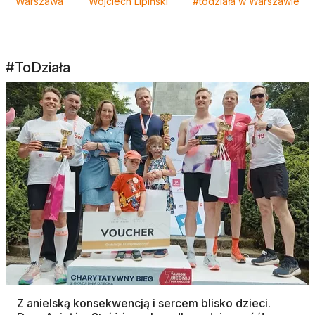
Warszawa
Wojciech Lipiński
#todziała w Warszawie
#ToDziała
Z anielską konsekwencją i sercem blisko dzieci.