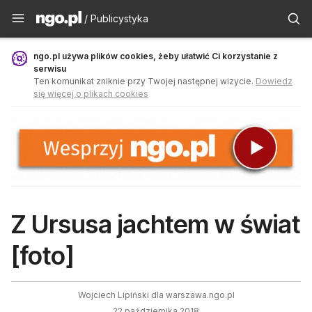
Publicystyka - ngo.pl
/ Publicystyka
ngo.pl używa plików cookies, żeby ułatwić Ci korzystanie z
serwisu
Ten komunikat zniknie przy Twojej następnej wizycie.
Dowiedz
się więcej o plikach cookies
Z Ursusa jachtem w świat
[foto]
Wojciech Lipiński dla warszawa.ngo.pl
22 października 2018