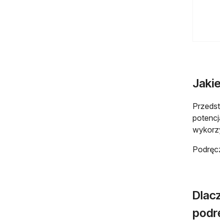
Jaki
Przedst
potencj
wykorzy
Podręc
Dlac
podr