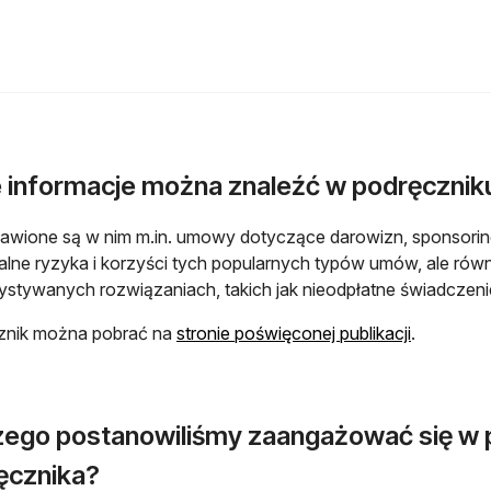
e informacje można znaleźć w podręcznik
awione są w nim m.in. umowy dotyczące darowizn, sponsoringu
alne ryzyka i korzyści tych popularnych typów umów, ale równ
stywanych rozwiązaniach, takich jak nieodpłatne świadczenie
otwiera si
znik można pobrać na
stronie poświęconej publikacji
.
zego postanowiliśmy zaangażować się w 
ęcznika?