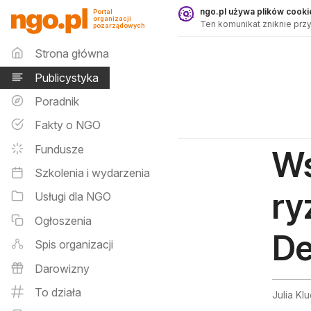
Publicystyka - ngo.pl
ngo.pl używa plików cookie
Portal
organizacji
Ten komunikat zniknie przy
pozarządowych
Menu główne
Strona główna
Publicystyka
Poradnik
Fakty o NGO
Fundusze
Ws
Szkolenia i wydarzenia
ry
Usługi dla NGO
Ogłoszenia
De
Spis organizacji
Darowizny
To działa
Julia Kl