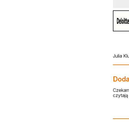
Julia K
Dodaj
Czekamy
czytają 