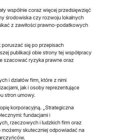
owały wspólnie coraz więcej przedsięwzięć
rony środowiska czy rozwoju lokalnych
nikać z zawiłości prawno-podatkowych
 poruszać się po przepisach
ej publikacji obie strony tej współpracy
lnie szacować ryzyka prawne oraz
 i działów firm, które z nimi
acjami, jak i osoby reprezentujące
obu stron umowy.
ropię korporacyjną. „Strategiczna
ołecznymi: fundacjami i
ch, rzeczowych i ludzkich firm oraz
nie możemy skuteczniej odpowiadać na
arczyńców.