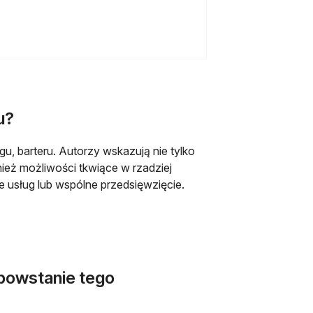
u?
, barteru. Autorzy wskazują nie tylko
ież możliwości tkwiące w rzadziej
 usług lub wspólne przedsięwzięcie.
ę w nowej karcie
powstanie tego