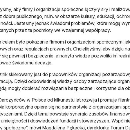
byśmy, aby firmy i organizacje społeczne łączyły siły i realiz
z dobra publicznego, m.in. w obszarze kultury, edukacji, och
ności. Jesteśmy jednak świadomi problemów, które mogą wy
anych przez te podmioty we wzajemnej współpracy.
celem było pokazanie firmom i organizacjom społecznym, jak
wych oraz regulacjach prawnych. Chcielibyśmy, aby dzięki nasz
 się pewniej i bezpiecznie, a nabyta wiedza pozwoliła im rea
ować świadome decyzje.
nik skierowany jest do pracowników organizacji pozarządowych
acują. Dzięki odpowiedniej wiedzy osoby zarządzające organiz
będą mogły dobierać rozwiązania bezpieczne i korzystne dla 
arczyńców w Polsce od kilkunastu lat rozwija i promuje filant
opia korporacyjna opiera się na partnerstwie z organizacjami sp
yszeniami. Dzięki temu powstaje synergia zasobów finansowy
 umiejętności i doświadczeń fundacji i stowarzyszeń. Wspól
y społeczne”, mówi Magdalena Pękacka, dyrektorka Forum D