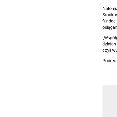
Natomia
Środkow
fundacj
osiąga
„Współp
działań
czyli w
Podręc