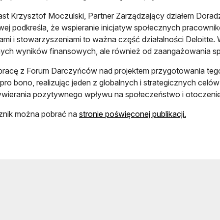
st Krzysztof Moczulski, Partner Zarządzający działem Dora
ej podkreśla, że wspieranie inicjatyw społecznych pracownik
ami i stowarzyszeniami to ważna część działalności Deloitte. W
nych wyników finansowych, ale również od zaangażowania s
racę z Forum Darczyńców nad projektem przygotowania tego
 pro bono, realizując jeden z globalnych i strategicznych celów
ywierania pozytywnego wpływu na społeczeństwo i otoczeni
otwiera s
znik można pobrać na
stronie poświęconej publikacji.