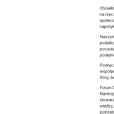
Chcieli
na rzec
społecz
napotyk
Naszym 
podatko
poczuły
podejm
Podręcz
współpr
firmy, 
Forum D
filantr
stowarz
wiedzy,
potrzeb