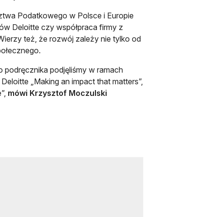
dztwa Podatkowego w Polsce i Europie
ów Deloitte czy współpraca firmy z
ierzy też, że rozwój zależy nie tylko od
połecznego.
 podręcznika podjęliśmy w ramach
 Deloitte „Making an impact that matters”,
e”,
mówi Krzysztof Moczulski
ię w nowej karcie