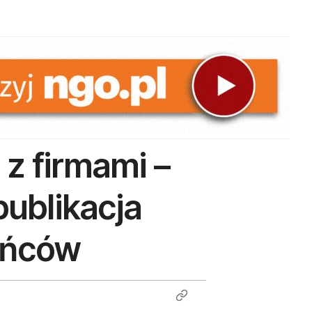
 z firmami –
publikacja
zyńców