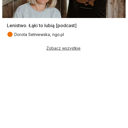
Lenistwo. Łąki to lubią [podcast]
●
Dorota Setniewska, ngo.pl
Zobacz wszystkie