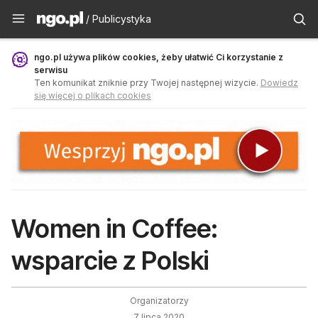
Publicystyka - ngo.pl
/ Publicystyka
ngo.pl używa plików cookies, żeby ułatwić Ci korzystanie z
serwisu
Ten komunikat zniknie przy Twojej następnej wizycie.
Dowiedz
się więcej o plikach cookies
Women in Coffee:
wsparcie z Polski
Organizatorzy
7 lipca 2020