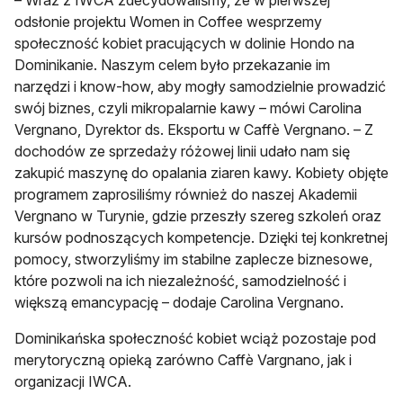
– Wraz z IWCA zdecydowaliśmy, że w pierwszej
odsłonie projektu Women in Coffee wesprzemy
społeczność kobiet pracujących w dolinie Hondo na
Dominikanie. Naszym celem było przekazanie im
narzędzi i know-how, aby mogły samodzielnie prowadzić
swój biznes, czyli mikropalarnie kawy – mówi Carolina
Vergnano, Dyrektor ds. Eksportu w Caffè Vergnano. – Z
dochodów ze sprzedaży różowej linii udało nam się
zakupić maszynę do opalania ziaren kawy. Kobiety objęte
programem zaprosiliśmy również do naszej Akademii
Vergnano w Turynie, gdzie przeszły szereg szkoleń oraz
kursów podnoszących kompetencje. Dzięki tej konkretnej
pomocy, stworzyliśmy im stabilne zaplecze biznesowe,
które pozwoli na ich niezależność, samodzielność i
większą emancypację – dodaje Carolina Vergnano.
Dominikańska społeczność kobiet wciąż pozostaje pod
merytoryczną opieką zarówno Caffè Vargnano, jak i
organizacji IWCA.