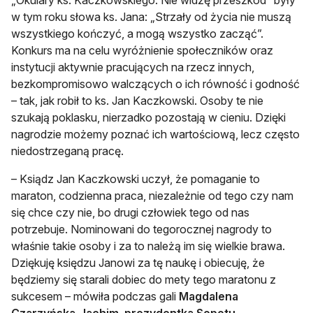
„Okulary ks. Kaczkowskiego. Nie widzę przeszkód” były
w tym roku słowa ks. Jana: „Strzały od życia nie muszą
wszystkiego kończyć, a mogą wszystko zacząć”.
Konkurs ma na celu wyróżnienie społeczników oraz
instytucji aktywnie pracujących na rzecz innych,
bezkompromisowo walczących o ich równość i godność
– tak, jak robił to ks. Jan Kaczkowski. Osoby te nie
szukają poklasku, nierzadko pozostają w cieniu. Dzięki
nagrodzie możemy poznać ich wartościową, lecz często
niedostrzeganą pracę.
– Ksiądz Jan Kaczkowski uczył, że pomaganie to
maraton, codzienna praca, niezależnie od tego czy nam
się chce czy nie, bo drugi człowiek tego od nas
potrzebuje. Nominowani do tegorocznej nagrody to
właśnie takie osoby i za to należą im się wielkie brawa.
Dziękuję księdzu Janowi za tę naukę i obiecuję, że
będziemy się starali dobiec do mety tego maratonu z
sukcesem – mówiła podczas gali
Magdalena