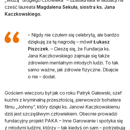
„widzą” drugiego człowieka” – uzasadniała w laudacji na
cześć laureata
Magdalena Sekuła
,
siostra ks. Jana
Kaczkowskiego
.
– Nigdy nie czułem się celebrytą, ale bardzo
dziękuję za tę nagrodę – mówił
Łukasz
Piszczek
. – Cieszę się, że Fundacja ks.
Jana Kaczkowskiego zajmuje się także
zdrowiem mentalnym młodych ludzi. To tak
samo ważne, jak zdrowie fizyczne. Dbajcie
o nie – dodał.
Gościem wieczoru był jak co roku Patryk Galewski, szef
kuchni z kryminalną przeszłością, pierwowzór bohatera
filmu „Johnny”, który dzięki ks. Janowi Kaczkowskiemu
dziś jest szczęśliwym człowiekiem. Obecnie prowadzi
fundacyjny projekt PAKA – Inne Garowanie i spotyka się
z młodymi ludźmi, którzy – tak kiedyś on sam – potrzebują