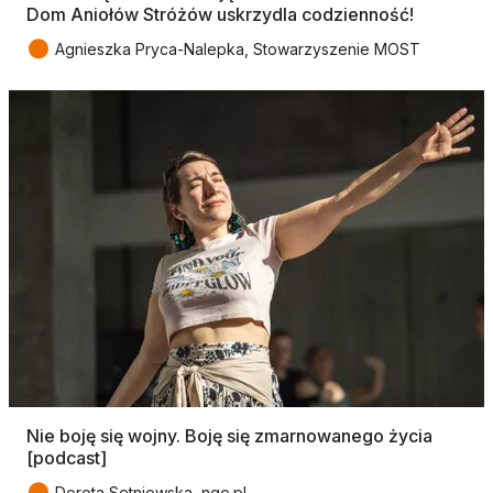
Dom Aniołów Stróżów uskrzydla codzienność!
●
Agnieszka Pryca-Nalepka, Stowarzyszenie MOST
Nie boję się wojny. Boję się zmarnowanego życia
[podcast]
●
Dorota Setniewska, ngo.pl