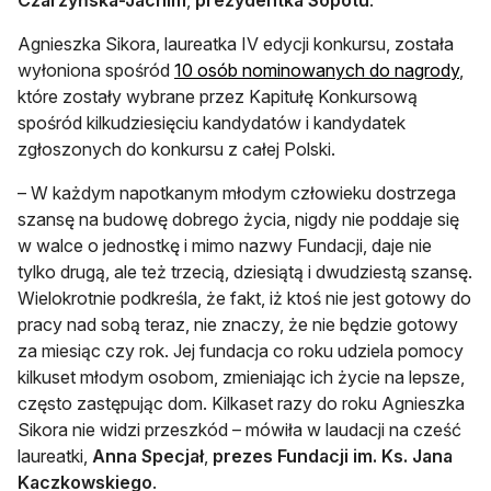
Czarzyńska-Jachim
,
prezydentka Sopotu
.
Agnieszka Sikora, laureatka IV edycji konkursu, została
otwi
wyłoniona spośród
10 osób nominowanych do nagrody
,
które zostały wybrane przez Kapitułę Konkursową
spośród kilkudziesięciu kandydatów i kandydatek
zgłoszonych do konkursu z całej Polski.
– W każdym napotkanym młodym człowieku dostrzega
szansę na budowę dobrego życia, nigdy nie poddaje się
w walce o jednostkę i mimo nazwy Fundacji, daje nie
tylko drugą, ale też trzecią, dziesiątą i dwudziestą szansę.
Wielokrotnie podkreśla, że fakt, iż ktoś nie jest gotowy do
pracy nad sobą teraz, nie znaczy, że nie będzie gotowy
za miesiąc czy rok. Jej fundacja co roku udziela pomocy
kilkuset młodym osobom, zmieniając ich życie na lepsze,
często zastępując dom. Kilkaset razy do roku Agnieszka
Sikora nie widzi przeszkód – mówiła w laudacji na cześć
laureatki,
Anna Specjał
,
prezes Fundacji im. Ks. Jana
Kaczkowskiego
.