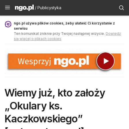
Publicystyka - ngo.pl
/ Publicystyka
ngo.pl używa plików cookies, żeby ułatwić Ci korzystanie z
serwisu
Ten komunikat zniknie przy Twojej następnej wizycie.
Dowiedz
się więcej o plikach cookies
Wiemy już, kto założy
„Okulary ks.
Kaczkowskiego”