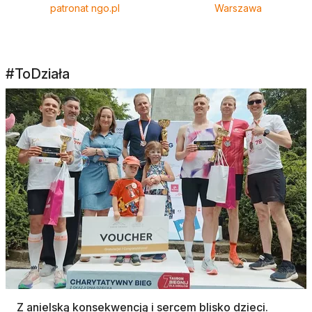
patronat ngo.pl
Warszawa
#ToDziała
Z anielską konsekwencją i sercem blisko dzieci.