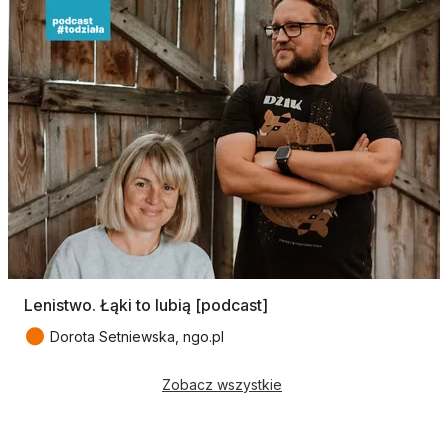
Lenistwo. Łąki to lubią [podcast]
●
Dorota Setniewska, ngo.pl
Zobacz wszystkie