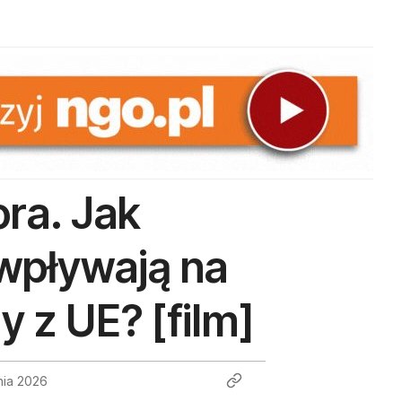
ora. Jak
 wpływają na
 z UE? [film]
nia 2026