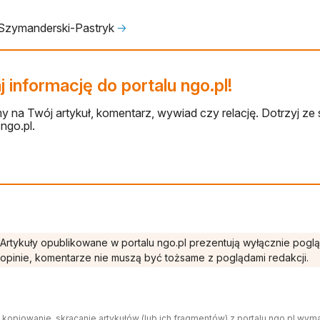
 Szymanderski-Pastryk
🡢
 informację do portalu ngo.pl!
 na Twój artykuł, komentarz, wywiad czy relację. Dotrzyj ze 
ngo.pl.
Artykuły opublikowane w portalu ngo.pl prezentują wyłącznie pogl
opinie, komentarze nie muszą być tożsame z poglądami redakcji.
 kopiowanie, skracanie artykułów (lub ich fragmentów) z portalu ngo.pl wym