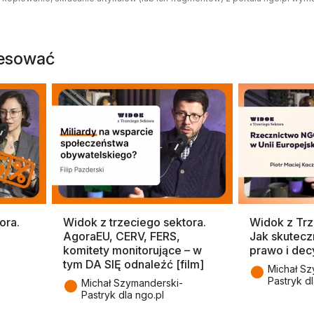
resować
ora.
Widok z trzeciego sektora.
Widok z Trz
]
AgoraEU, CERV, FERS,
Jak skutecz
komitety monitorujące – w
prawo i dec
tym DA SIĘ odnaleźć [film]
●
Michał Sz
Pastryk dl
●
Michał Szymanderski-
Pastryk dla ngo.pl