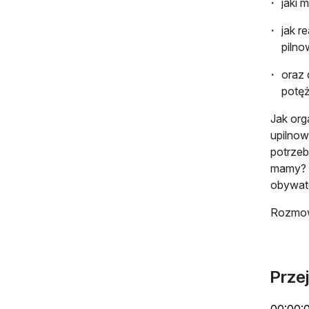
jaki 
jak r
pilno
oraz 
potęż
Jak org
upilnow
potrzeb
mamy? T
obywate
Rozmowę
Prze