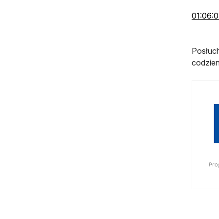
01:06:0
Posłuc
codzien