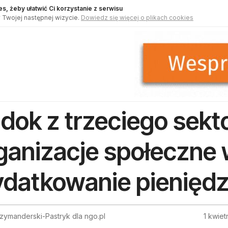
s, żeby ułatwić Ci korzystanie z serwisu
 Twojej następnej wizycie.
Dowiedz się więcej o plikach cookies
dok z trzeciego sekt
ganizacje społeczne
datkowanie pieniędzy
zymanderski-Pastryk dla ngo.pl
1 kwiet