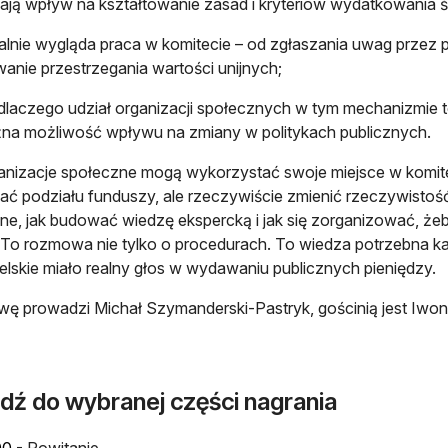
mają wpływ na kształtowanie zasad i kryteriów wydatkowania 
ealnie wygląda praca w komitecie – od zgłaszania uwag przez
wanie przestrzegania wartości unijnych;
dlaczego udział organizacji społecznych w tym mechanizmie to 
na możliwość wpływu na zmiany w politykach publicznych.
anizacje społeczne mogą wykorzystać swoje miejsce w komitet
ać podziału funduszy, ale rzeczywiście zmienić rzeczywistoś
ne, jak budować wiedzę ekspercką i jak się zorganizować, żeb
o rozmowa nie tylko o procedurach. To wiedza potrzebna k
lskie miało realny głos w wydawaniu publicznych pieniędzy.
 prowadzi Michał Szymanderski-Pastryk, gościnią jest Iwon
jdź do wybranej części nagrania
otwiera się w nowej karcie