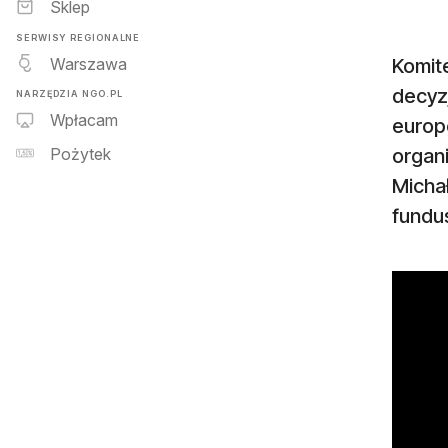
Sklep
SERWISY REGIONALNE
Warszawa
Komit
decyzj
NARZĘDZIA NGO.PL
Wpłacam
europe
organ
Pożytek
Micha
fundus