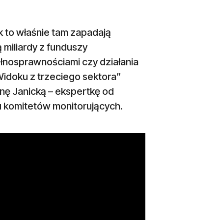
k to właśnie tam zapadają
 miliardy z funduszy
ełnosprawnościami czy działania
Widoku z trzeciego sektora”
ę Janicką – ekspertkę od
ku komitetów monitorujących.