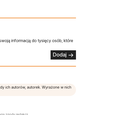
swoją informacją do tysięcy osób, które
Dodaj
ądy ich autorów, autorek. Wyrażone w nich
aga zgody redakcji.