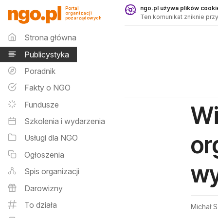
Publicystyka - ngo.pl
ngo.pl używa plików cookie
Portal
organizacji
Ten komunikat zniknie przy
pozarządowych
Menu główne
Strona główna
Publicystyka
Poradnik
Fakty o NGO
Fundusze
Wi
Szkolenia i wydarzenia
or
Usługi dla NGO
Ogłoszenia
wy
Spis organizacji
Darowizny
To działa
Michał S