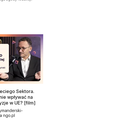
eciego Sektora.
nie wpływać na
yzje w UE? [film]
ymanderski-
a ngo.pl