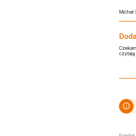
Michał
Dodaj
Czekamy
czytają 
Przedruk,