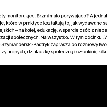
ety monitorujące. Brzmi mało porywająco? A jedna
e, które w praktyce kształtują to, jak wydawane są
jskich – na kolej, edukację, wsparcie osób z niep
izacji społecznych. Na wszystko. W tym odcinku „
ł Szymanderski-Pastryk zaprasza do rozmowy Iwon
zy unijnych, działaczkę społeczną i członkinię kil