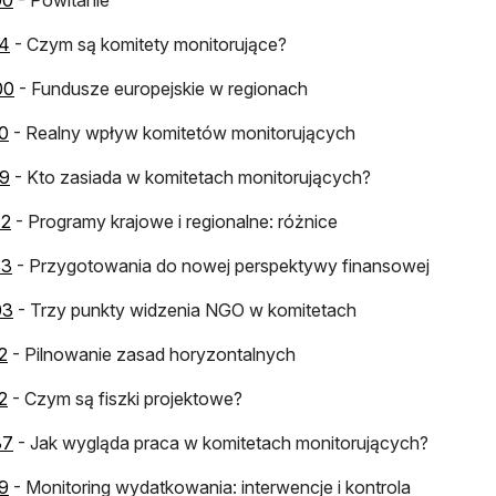
00
- Powitanie
otwiera się w nowej karcie
14
- Czym są komitety monitorujące?
otwiera się w nowej karcie
00
- Fundusze europejskie w regionach
otwiera się w nowej karcie
0
- Realny wpływ komitetów monitorujących
otwiera się w nowej karcie
19
- Kto zasiada w komitetach monitorujących?
otwiera się w nowej karcie
42
- Programy krajowe i regionalne: różnice
otwiera się w nowej karcie
33
- Przygotowania do nowej perspektywy finansowej
otwiera się w nowej karcie
03
- Trzy punkty widzenia NGO w komitetach
otwiera się w nowej karcie
2
- Pilnowanie zasad horyzontalnych
otwiera się w nowej karcie
2
- Czym są fiszki projektowe?
otwiera się w nowej karcie
37
- Jak wygląda praca w komitetach monitorujących?
otwiera się w nowej karcie
9
- Monitoring wydatkowania: interwencje i kontrola