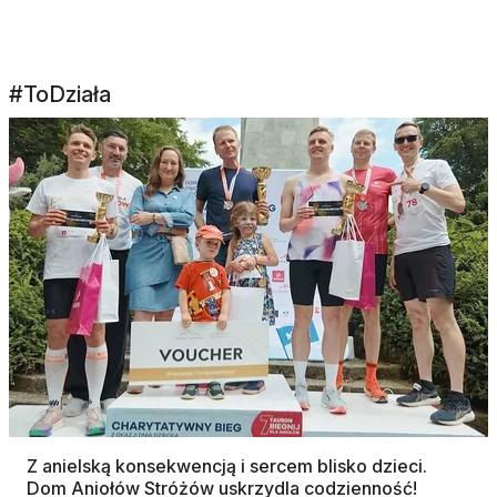
#ToDziała
Z anielską konsekwencją i sercem blisko dzieci.
Dom Aniołów Stróżów uskrzydla codzienność!