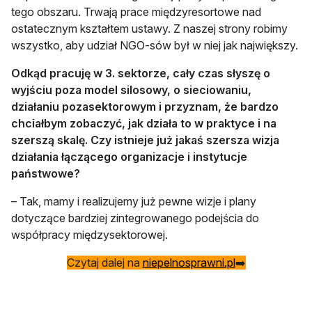
tego obszaru. Trwają prace międzyresortowe nad
ostatecznym kształtem ustawy. Z naszej strony robimy
wszystko, aby udział NGO-sów był w niej jak największy.
Odkąd pracuję w 3. sektorze, cały czas słyszę o
wyjściu poza model silosowy, o sieciowaniu,
działaniu pozasektorowym i przyznam, że bardzo
chciałbym zobaczyć, jak działa to w praktyce i na
szerszą skalę. Czy istnieje już jakaś szersza wizja
działania łączącego organizacje i instytucje
państwowe?
– Tak, mamy i realizujemy już pewne wizje i plany
dotyczące bardziej zintegrowanego podejścia do
współpracy międzysektorowej.
otwiera się w n
Czytaj dalej na
niepelnosprawni.pl
➡️