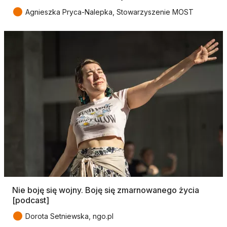
●
Agnieszka Pryca-Nalepka, Stowarzyszenie MOST
Nie boję się wojny. Boję się zmarnowanego życia
[podcast]
●
Dorota Setniewska, ngo.pl