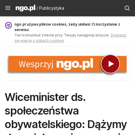
Publicystyka - ngo.pl
/ Publicystyka
ngo.pl używa plików cookies, żeby ułatwić Ci korzystanie z
serwisu
Ten komunikat zniknie przy Twojej następnej wizycie.
Dowiedz
się więcej o plikach cookies
Wiceminister ds.
społeczeństwa
obywatelskiego: Dążymy