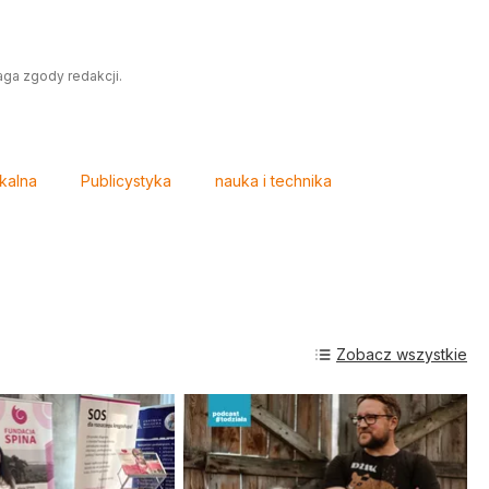
aga zgody redakcji.
okalna
Publicystyka
nauka i technika
Zobacz wszystkie