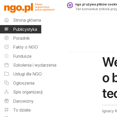
Publicystyka - ngo.pl
ngo.pl używa plików cookie
Portal
organizacji
Ten komunikat zniknie przy
pozarządowych
Menu główne
Strona główna
Publicystyka
Poradnik
Fakty o NGO
Fundusze
We
Szkolenia i wydarzenia
o 
Usługi dla NGO
Ogłoszenia
te
Spis organizacji
Darowizny
To działa
Ignacy K