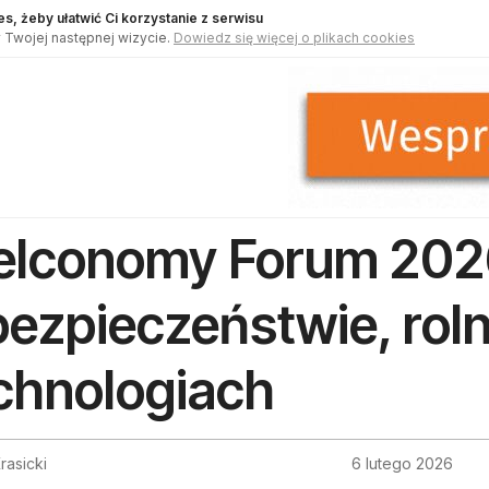
s, żeby ułatwić Ci korzystanie z serwisu
 Twojej następnej wizycie.
Dowiedz się więcej o plikach cookies
lconomy Forum 2026
bezpieczeństwie, roln
chnologiach
rasicki
6 lutego 2026