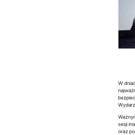
W dniac
najważ
bezpiec
Wydarze
Ważnym 
sesji i
oraz po