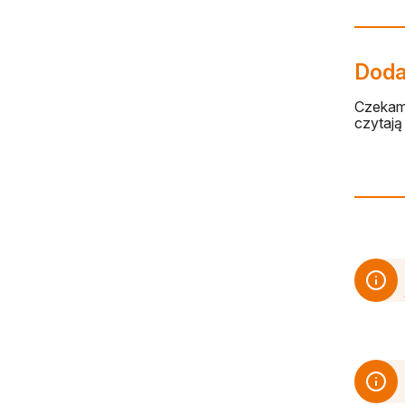
Dodaj
Czekamy
czytają 