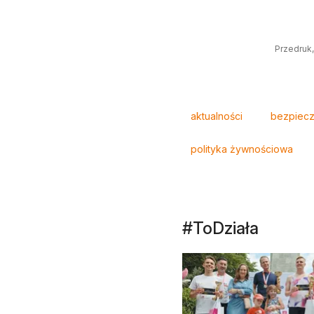
Przedruk,
Tagi
aktualności
bezpiec
polityka żywnościowa
#ToDziała