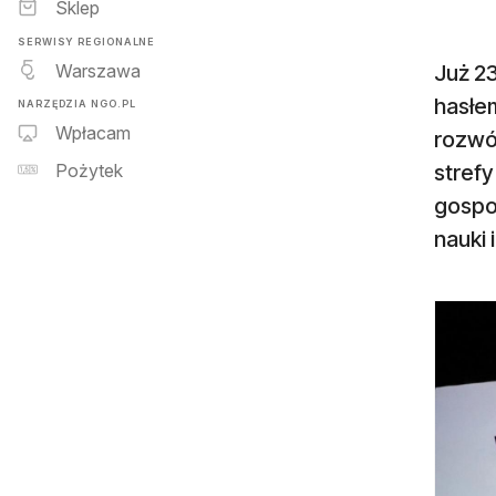
Sklep
SERWISY REGIONALNE
Warszawa
Już 2
hasłe
NARZĘDZIA NGO.PL
Wpłacam
rozwó
stref
Pożytek
gospod
nauki 