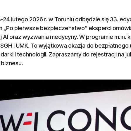
3-24 lutego 2026 r. w Toruniu odbędzie się 33. e
m „Po pierwsze bezpieczeństwo” eksperci omów
j AI oraz wyzwania medycyny. W programie m.in.
y SGH i UMK. To wyjątkowa okazja do bezpłatnego 
arki i technologii. Zapraszamy do rejestracji na 
i biznesu.