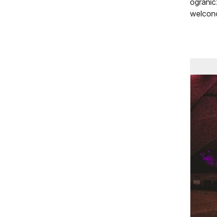
ogranic
welcono