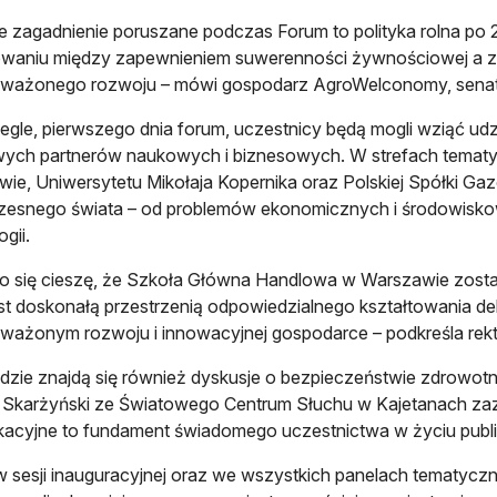
ne zagadnienie poruszane podczas Forum to polityka rolna po 2
waniu między zapewnieniem suwerenności żywnościowej a zw
ważonego rozwoju – mówi gospodarz AgroWelconomy, senat
gle, pierwszego dnia forum, uczestnicy będą mogli wziąć ud
wych partnerów naukowych i biznesowych. W strefach temat
ie, Uniwersytetu Mikołaja Kopernika oraz Polskiej Spółki 
esnego świata – od problemów ekonomicznych i środowiskow
gii.
o się cieszę, że Szkoła Główna Handlowa w Warszawie zost
est doskonałą przestrzenią odpowiedzialnego kształtowania d
ażonym rozwoju i innowacyjnej gospodarce – podkreśla rekt
zie znajdą się również dyskusje o bezpieczeństwie zdrowotn
. Skarżyński ze Światowego Centrum Słuchu w Kajetanach za
acyjne to fundament świadomego uczestnictwa w życiu publi
w sesji inauguracyjnej oraz we wszystkich panelach tematyczn