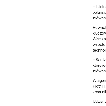
– Istot
balanso
zrówno
Równole
kluczo
Warszaw
współcz
technolo
– Bardz
które j
zrównow
W agend
Piotr H
komunik
Udział 