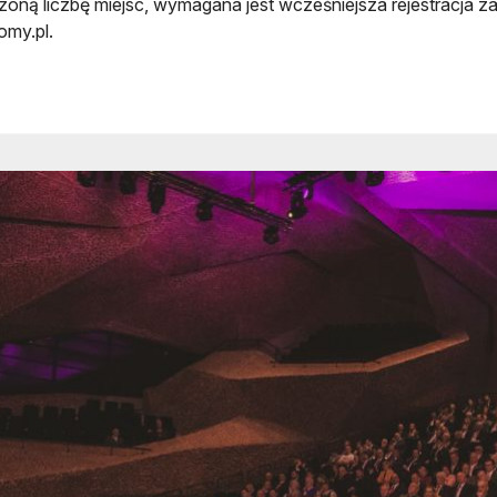
zoną liczbę miejsc, wymagana jest wcześniejsza rejestracja z
my.pl.