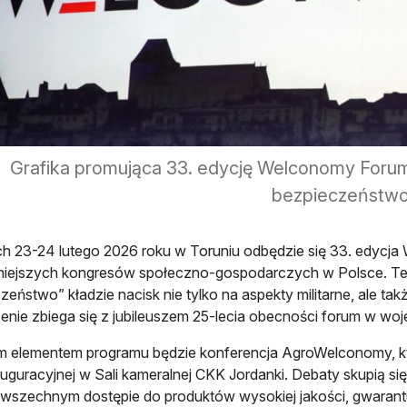
Grafika promująca 33. edycję Welconomy Forum
bezpieczeństwo”
h 23-24 lutego 2026 roku w Toruniu odbędzie się 33. edycja
niejszych kongresów społeczno-gospodarczych w Polsce. Te
zeństwo” kładzie nacisk nie tylko na aspekty militarne, ale ta
nie zbiega się z jubileuszem 25-lecia obecności forum w w
elementem programu będzie konferencja AgroWelconomy, któ
nauguracyjnej w Sali kameralnej CKK Jordanki. Debaty skupią
wszechnym dostępie do produktów wysokiej jakości, gwarantuj