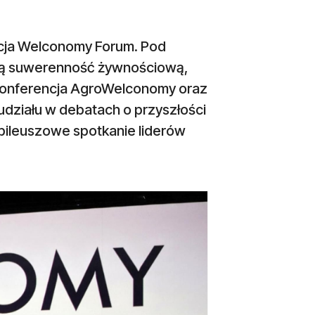
dycja Welconomy Forum. Pod
ią suwerenność żywnościową,
 konferencja AgroWelconomy oraz
udziału w debatach o przyszłości
jubileuszowe spotkanie liderów