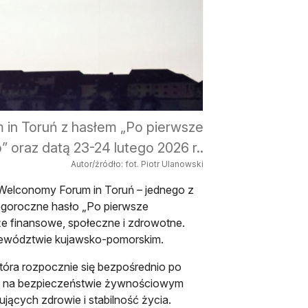
 in Toruń z hasłem „Po pierwsze
 oraz datą 23-24 lutego 2026 r..
Autor/źródło: fot. Piotr Ulanowski
 Welconomy Forum in Toruń – jednego z
goroczne hasło „Po pierwsze
kże finansowe, społeczne i zdrowotne.
ojewództwie kujawsko-pomorskim.
ra rozpocznie się bezpośrednio po
 się na bezpieczeństwie żywnościowym
ących zdrowie i stabilność życia.