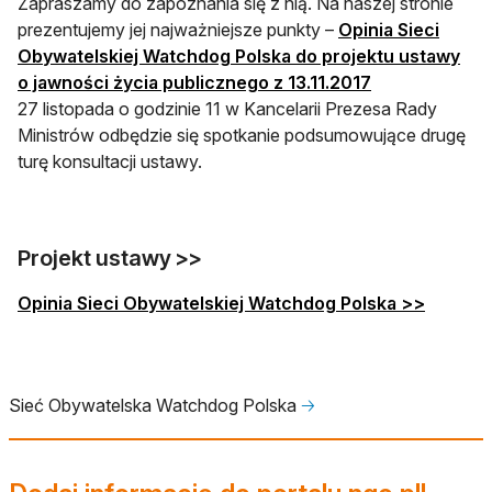
Zapraszamy do zapoznania się z nią. Na naszej stronie
prezentujemy jej najważniejsze punkty –
Opinia Sieci
Obywatelskiej Watchdog Polska do projektu ustawy
o jawności życia publicznego z 13.11.2017
27 listopada o godzinie 11 w Kancelarii Prezesa Rady
Ministrów odbędzie się spotkanie podsumowujące drugę
turę konsultacji ustawy.
Projekt ustawy >>
otwiera
Opinia Sieci Obywatelskiej Watchdog Polska >>
Sieć Obywatelska Watchdog Polska
🡢