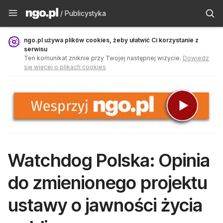
Publicystyka - ngo.pl
/ Publicystyka
ngo.pl używa plików cookies, żeby ułatwić Ci korzystanie z
serwisu
Ten komunikat zniknie przy Twojej następnej wizycie.
Dowiedz
się więcej o plikach cookies
Watchdog Polska: Opinia
do zmienionego projektu
ustawy o jawności życia