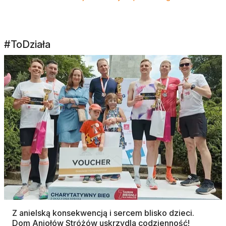
#ToDziała
Z anielską konsekwencją i sercem blisko dzieci.
Dom Aniołów Stróżów uskrzydla codzienność!