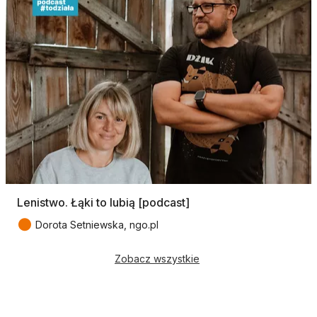
Lenistwo. Łąki to lubią [podcast]
●
Dorota Setniewska, ngo.pl
Zobacz wszystkie