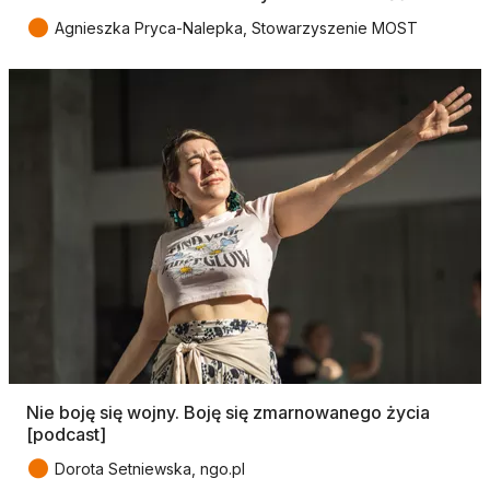
●
Agnieszka Pryca-Nalepka, Stowarzyszenie MOST
Nie boję się wojny. Boję się zmarnowanego życia
[podcast]
●
Dorota Setniewska, ngo.pl