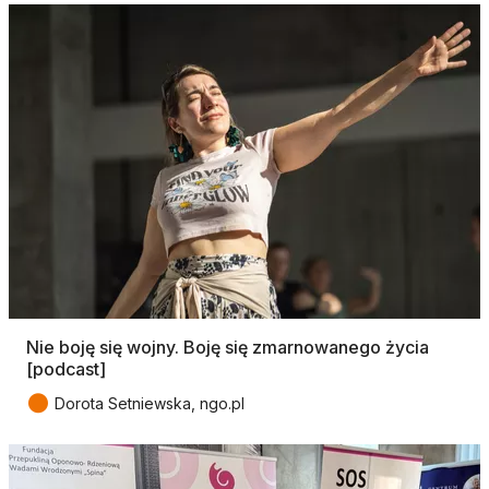
Nie boję się wojny. Boję się zmarnowanego życia
[podcast]
●
Dorota Setniewska, ngo.pl