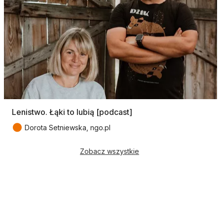
Lenistwo. Łąki to lubią [podcast]
●
Dorota Setniewska, ngo.pl
Zobacz wszystkie