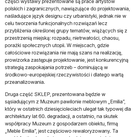
części wystawy prezentowane są prace artystów
polskich i zagranicznych, nawiązujące do projektowania,
naśladujące język designu czy urbanistyki, jednak nie w
celu tworzenia funkcjonalnych rozwiązań lecz
przybliżenia określonej grupy tematów, wiążących się z
przestrzenią miejską: rozpadu, nietrwałości, chaosu,
porażki społecznych utopii. W miejscach, gdzie
całościowe rozwiązania nie mają szans na realizację,
prowizorka zastępuje projektowanie, jest konkurencyjną
strategią zaspokajania potrzeb – dominującą w
środkowo-europejskiej rzeczywistości i dlatego wartą
przeanalizowania.
Druga część SKLEP, prezentowana będzie w
sąsiadującym z Muzeum pawilonie meblowym „Emilia”,
który w ostatnich dziesięcioleciach ulegał tak typowej dla
architektury lat 60. degradacji, a ostatnio, na skutek
współpracy Muzeum z gospodarzem obiektu, firmą
„Meble Emilia”, jest częściowo rewaloryzowany. Ta