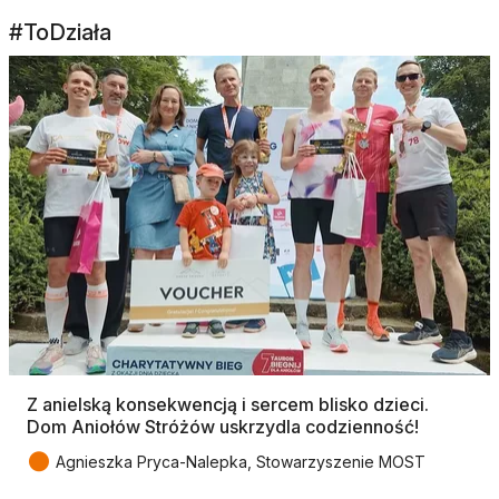
#ToDziała
Z anielską konsekwencją i sercem blisko dzieci.
Dom Aniołów Stróżów uskrzydla codzienność!
●
Agnieszka Pryca-Nalepka, Stowarzyszenie MOST