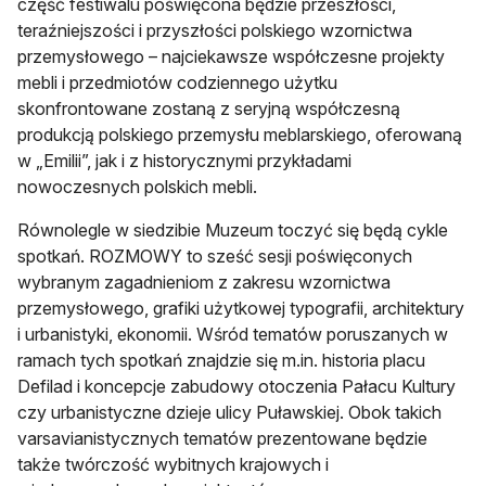
część festiwalu poświęcona będzie przeszłości,
teraźniejszości i przyszłości polskiego wzornictwa
przemysłowego – najciekawsze współczesne projekty
mebli i przedmiotów codziennego użytku
skonfrontowane zostaną z seryjną współczesną
produkcją polskiego przemysłu meblarskiego, oferowaną
w „Emilii”, jak i z historycznymi przykładami
nowoczesnych polskich mebli.
Równolegle w siedzibie Muzeum toczyć się będą cykle
spotkań. ROZMOWY to sześć sesji poświęconych
wybranym zagadnieniom z zakresu wzornictwa
przemysłowego, grafiki użytkowej typografii, architektury
i urbanistyki, ekonomii. Wśród tematów poruszanych w
ramach tych spotkań znajdzie się m.in. historia placu
Defilad i koncepcje zabudowy otoczenia Pałacu Kultury
czy urbanistyczne dzieje ulicy Puławskiej. Obok takich
varsavianistycznych tematów prezentowane będzie
także twórczość wybitnych krajowych i