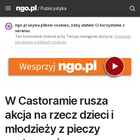
Publicystyka - ngo.pl
/ Publicystyka
ngo.pl używa plików cookies, żeby ułatwić Ci korzystanie z
serwisu
Ten komunikat zniknie przy Twojej następnej wizycie.
Dowiedz
się więcej o plikach cookies
W Castoramie rusza
akcja na rzecz dzieci i
młodzieży z pieczy