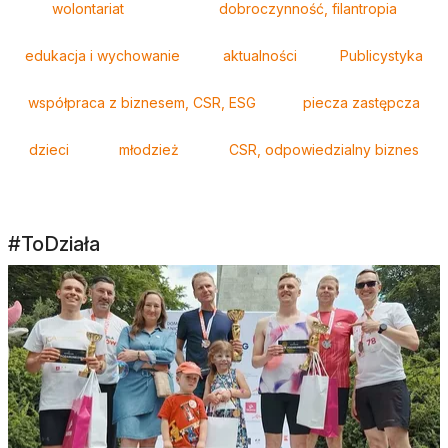
wolontariat
dobroczynność, filantropia
edukacja i wychowanie
aktualności
Publicystyka
współpraca z biznesem, CSR, ESG
piecza zastępcza
dzieci
młodzież
CSR, odpowiedzialny biznes
#ToDziała