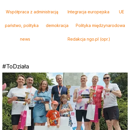
Tagi
Współpraca z administracją
Integracja europejska
UE
państwo, polityka
demokracja
Polityka międzynarodowa
news
Redakcja ngo.pl (opr.)
#ToDziała