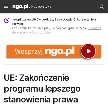
Publicystyka - ngo.pl
/ Publicystyka
ngo.pl używa plików cookies, żeby ułatwić Ci korzystanie z
serwisu
Ten komunikat zniknie przy Twojej następnej wizycie.
Dowiedz
się więcej o plikach cookies
UE: Zakończenie
programu lepszego
stanowienia prawa