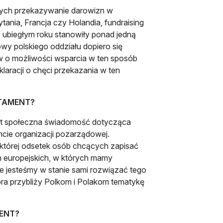
órych przekazywanie darowizn w
tania, Francja czy Holandia, fundraising
ubiegłym roku stanowiły ponad jedną
wy polskiego oddziału dopiero się
 o możliwości wsparcia w ten sposób
laracji o chęci przekazania w ten
ESTAMENT?
 jest społeczna świadomość dotycząca
cie organizacji pozarządowej.
 której odsetek osób chcących zapisać
ch europejskich, w których mamy
nie jesteśmy w stanie sami rozwiązać tego
óra przybliży Polkom i Polakom tematykę
MENT?