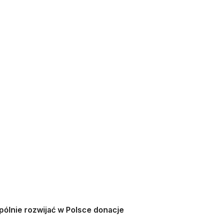
 nowej karcie
karcie
ólnie rozwijać w Polsce donacje