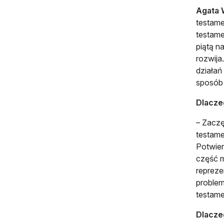
Agata 
testame
testame
piątą n
rozwija
działań
sposób 
Dlacze
– Zaczę
testame
Potwier
część m
repreze
problem
testam
Dlacze