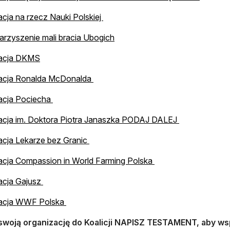
otwiera się w nowej karcie
cja na rzecz Nauki Polskiej
otwiera się w nowej karcie
rzyszenie mali bracia Ubogich
otwiera się w nowej karcie
acja DKMS
otwiera się w nowej karcie
acja Ronalda McDonalda
otwiera się w nowej karcie
acja Pociecha
otwiera się w
acja im. Doktora Piotra Janaszka PODAJ DALEJ
otwiera się w nowej karcie
cja Lekarze bez Granic
otwiera się w nowej 
cja Compassion in World Farming Polska
otwiera się w nowej karcie
acja Gajusz
otwiera się w nowej karcie
acja WWF Polska
swoją organizację do Koalicji NAPISZ TESTAMENT, aby wsp