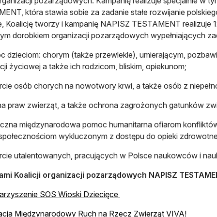
rganizacji pozarządowych. Kampanię realizuje specjalnie w t
NT, która stawia sobie za zadanie stałe rozwijanie polskie
, Koalicję tworzy i kampanię NAPISZ TESTAMENT realizuje 12
m dorobkiem organizacji pozarządowych wypełniających zada
 dzieciom: chorym (także przewlekle), umierającym, pozbawio
cji życiowej a także ich rodzicom, bliskim, opiekunom;
cie osób chorych na nowotwory krwi, a także osób z niepełn
a praw zwierząt, a także ochrona zagrożonych gatunków zw
zna międzynarodowa pomoc humanitarna ofiarom konfliktów z
społecznościom wykluczonym z dostępu do opieki zdrowotne
rcie utalentowanych, pracujących w Polsce naukowców i na
ami Koalicji organizacji pozarządowych NAPISZ TESTAME
otwiera się w nowej karcie
arzyszenie SOS Wioski Dziecięce
otwiera 
acja Międzynarodowy Ruch na Rzecz Zwierząt VIVA!