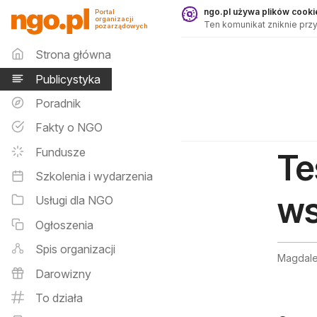
Publicystyka - ngo.pl
ngo.pl używa plików cookie
Portal
organizacji
Ten komunikat zniknie przy
pozarządowych
Menu główne
Strona główna
Publicystyka
Poradnik
Fakty o NGO
Fundusze
Te
Szkolenia i wydarzenia
ws
Usługi dla NGO
Ogłoszenia
Spis organizacji
Magdale
Darowizny
To działa