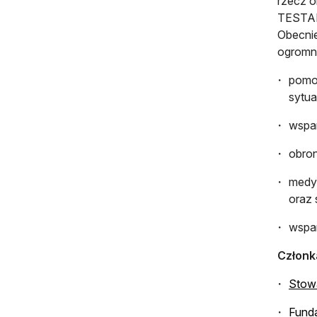
rzecz o
TESTAME
Obecnie
ogromny
pomoc
sytua
wspar
obron
medyc
oraz 
wspa
Członk
Stow
Fund