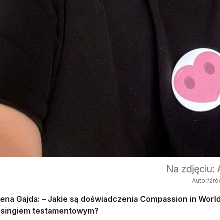
Na zdjęciu:
Autor/źró
ena Gajda: – Jakie są doświadczenia Compassion in World 
isingiem testamentowym?