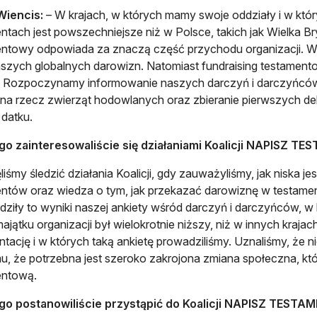
Wiencis:
– W krajach, w których mamy swoje oddziały i w kt
ntach jest powszechniejsze niż w Polsce, takich jak Wielka Bry
ntowy odpowiada za znaczą część przychodu organizacji. W 
aszych globalnych darowizn. Natomiast fundraising testamento
. Rozpoczynamy informowanie naszych darczyń i darczyńców
 na rzecz zwierząt hodowlanych oraz zbieranie pierwszych dek
datku.
go zainteresowaliście się działaniami Koalicji NAPISZ T
liśmy śledzić działania Koalicji, gdy zauważyliśmy, jak niska
ntów oraz wiedza o tym, jak przekazać darowiznę w testamen
dziły to wyniki naszej ankiety wśród darczyń i darczyńców, w
ajątku organizacji był wielokrotnie niższy, niż w innych kraja
ntację i w których taką ankietę prowadziliśmy. Uznaliśmy, że 
u, że potrzebna jest szeroko zakrojona zmiana społeczna, kt
entową.
go postanowiliście przystąpić do Koalicji NAPISZ TESTA