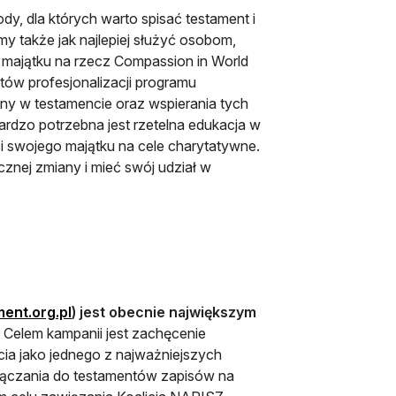
y, dla których warto spisać testament i
y także jak najlepiej służyć osobom,
 majątku na rzecz Compassion in World
tów profesjonalizacji programu
ny w testamencie oraz wspierania tych
ardzo potrzebna jest rzetelna edukacja w
i swojego majątku na cele charytatywne.
znej zmiany i mieć swój udział w
otwiera się w nowej karcie
ent.org.pl
) jest obecnie największym
Celem kampanii jest zachęcenie
ia jako jednego z najważniejszych
łączania do testamentów zapisów na