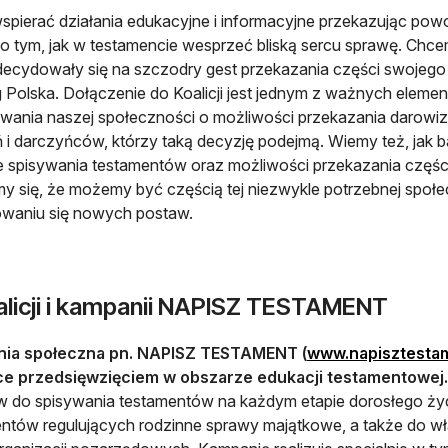
spierać działania edukacyjne i informacyjne przekazując powod
o tym, jak w testamencie wesprzeć bliską sercu sprawę. Chcem
decydowały się na szczodry gest przekazania części swojego
 Polska. Dołączenie do Koalicji jest jednym z ważnych elemen
wania naszej społeczności o możliwości przekazania darowiz
 i darczyńców, którzy taką decyzję podejmą. Wiemy też, jak b
e spisywania testamentów oraz możliwości przekazania częśc
y się, że możemy być częścią tej niezwykle potrzebnej społec
owaniu się nowych postaw.
alicji i kampanii NAPISZ TESTAMENT
ia społeczna pn. NAPISZ TESTAMENT (
www.napisztestam
ce przedsięwzięciem w obszarze edukacji testamentowej.
 do spisywania testamentów na każdym etapie dorosłego życ
tów regulujących rodzinne sprawy majątkowe, a także do w