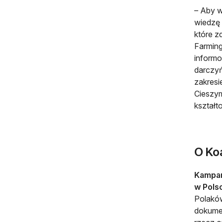
– Aby w
wiedzę 
które z
Farming
informo
darczyń
zakresi
Cieszym
kształt
O Ko
Kampan
w Pols
Polaków
dokumen