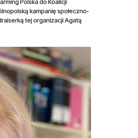
rming Polska do Koalicji
gólnopolską kampanię społeczno-
iserką tej organizacji Agatą