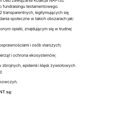
ym celu zawiązania Koalicja NAPISZ
go fundraisingu testamentowego.
 transparentnych, legitymujących się
nia społeczne w takich obszarach jak:
nym opieki, znajdującym się w trudnej
osprawnościami i osób starszych;
ierząt i ochrona ekosystemów;
brojnych, epidemii i klęsk żywiołowych
j;
ukowczyń.
NT są:
się w nowej karcie