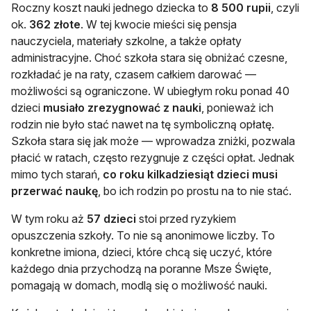
Roczny koszt nauki jednego dziecka to
8 500 rupii
, czyli
ok.
362 złote
. W tej kwocie mieści się pensja
nauczyciela, materiały szkolne, a także opłaty
administracyjne. Choć szkoła stara się obniżać czesne,
rozkładać je na raty, czasem całkiem darować —
możliwości są ograniczone. W ubiegłym roku ponad 40
dzieci
musiało zrezygnować z nauki
, ponieważ ich
rodzin nie było stać nawet na tę symboliczną opłatę.
Szkoła stara się jak może — wprowadza zniżki, pozwala
płacić w ratach, często rezygnuje z części opłat. Jednak
mimo tych starań,
co roku kilkadziesiąt dzieci musi
przerwać naukę
, bo ich rodzin po prostu na to nie stać.
W tym roku aż
57 dzieci
stoi przed ryzykiem
opuszczenia szkoły. To nie są anonimowe liczby. To
konkretne imiona, dzieci, które chcą się uczyć, które
każdego dnia przychodzą na poranne Msze Święte,
pomagają w domach, modlą się o możliwość nauki.