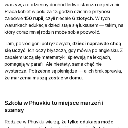
warzyw, a codzienny dochód ledwo starcza na jedzenie.
Praca kobiet w polu za 13 godzin dziennie przynosi
zaledwie
150 rupii
, czyli niecałe
6 złotych
. W tych
warunkach edukacja dzieci staje się luksusem — takim, na
który coraz mniej rodzin może sobie pozwolić.
Tam, pośród gór i pól ryżowych,
dzieci naprawdę chcą
się uczyć
. Ich oczy błyszczą, gdy mówią po angielsku. Z
zapałem uczą się matematyki, śpiewają na lekcjach,
pomagają w parafii. Ale niestety, sama chęć nie
wystarcza. Potrzebne są pieniądze — a ich brak sprawia,
że
marzenia muszą zostać w domu
.
Szkoła w Phuvkiu to miejsce marzeń i
szansy
Rodzice w Phuvkiu wierzą, że
tylko edukacja może