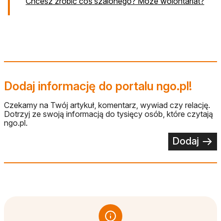
otwi
Chcesz zrobić coś szalonego? Może wolontariat?
Dodaj informację do portalu ngo.pl!
Czekamy na Twój artykuł, komentarz, wywiad czy relację.
Dotrzyj ze swoją informacją do tysięcy osób, które czytają
ngo.pl.
Dodaj