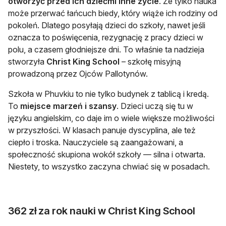
otworzyć przed ich dziećmi inne życie
. Że tylko nauka
może przerwać łańcuch biedy, który wiąże ich rodziny od
pokoleń. Dlatego posyłają dzieci do szkoły, nawet jeśli
oznacza to poświęcenia, rezygnację z pracy dzieci w
polu, a czasem głodniejsze dni. To właśnie ta nadzieja
stworzyła
Christ King School
– szkołę misyjną
prowadzoną przez Ojców Pallotynów.
Szkoła w Phuvkiu to nie tylko budynek z tablicą i kredą.
To
miejsce marzeń i szansy
. Dzieci uczą się tu w
języku angielskim, co daje im o wiele większe możliwości
w przyszłości. W klasach panuje dyscyplina, ale też
ciepło i troska. Nauczyciele są zaangażowani, a
społeczność skupiona wokół szkoły — silna i otwarta.
Niestety, to wszystko zaczyna chwiać się w posadach.
362 zł za rok nauki w Christ King School