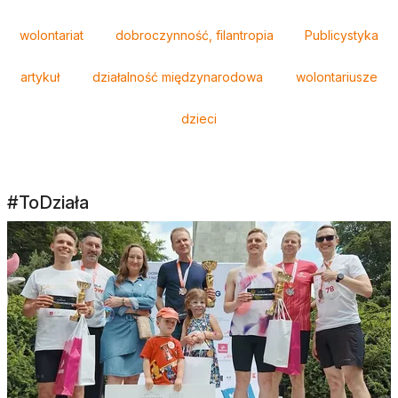
Tagi
wolontariat
dobroczynność, filantropia
Publicystyka
artykuł
działalność międzynarodowa
wolontariusze
dzieci
#ToDziała