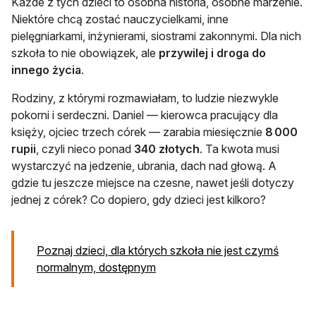
Każde z tych dzieci to osobna historia, osobne marzenie.
Niektóre chcą zostać nauczycielkami, inne
pielęgniarkami, inżynierami, siostrami zakonnymi. Dla nich
szkoła to nie obowiązek, ale
przywilej i droga do
innego życia
.
Rodziny, z którymi rozmawiałam, to ludzie niezwykle
pokorni i serdeczni. Daniel — kierowca pracujący dla
księży, ojciec trzech córek — zarabia miesięcznie
8 000
rupii
, czyli nieco ponad
340 złotych
. Ta kwota musi
wystarczyć na jedzenie, ubrania, dach nad głową. A
gdzie tu jeszcze miejsce na czesne, nawet jeśli dotyczy
jednej z córek? Co dopiero, gdy dzieci jest kilkoro?
Poznaj dzieci, dla których szkoła nie jest czymś
otwiera się w nowej karcie
normalnym, dostępnym