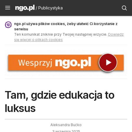
Publicystyka - ngo.pl
/ Publicystyka
ngo.pl używa plików cookies, żeby ułatwić Ci korzystanie z
serwisu
Ten komunikat zniknie przy Twojej następnej wizycie.
Dowiedz
się więcej o plikach cookies
Tam, gdzie edukacja to
luksus
Aleksandra Bućko
3 września 2025