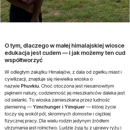
O tym, dlaczego w małej himalajskiej wiosce
edukacja jest cudem — i jak możemy ten cud
współtworzyć
W odległym zakątku Himalajów, z dala od zgiełku miast i
cywilizacji, znajduje się niewielka wioska o
nazwie
Phuvkiu
. Choć otoczona jest niesamowitym
pięknem natury, codzienność jej mieszkańców daleka jest
od sielanki. To wioska zamieszkana przez ludność
plemienną —
Yimchunger i Yimqiuer
— której życie
toczy się wokół pól, skromnych domostw i ciężkiej
fizycznej pracy. Dla wielu rodzin jedynym źródłem
utrzymania jest rolnictwo. Ludzie żyją tu z uprawy ryżu i