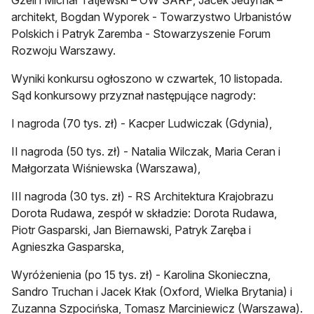
Gzell i Michał Tatjewski – OW SARP, Jacek Jedynak –
architekt, Bogdan Wyporek - Towarzystwo Urbanistów
Polskich i Patryk Zaremba - Stowarzyszenie Forum
Rozwoju Warszawy.
Wyniki konkursu ogłoszono w czwartek, 10 listopada.
Sąd konkursowy przyznał następujące nagrody:
I nagroda (70 tys. zł) - Kacper Ludwiczak (Gdynia),
II nagroda (50 tys. zł) - Natalia Wilczak, Maria Ceran i
Małgorzata Wiśniewska (Warszawa),
III nagroda (30 tys. zł) - RS Architektura Krajobrazu
Dorota Rudawa, zespół w składzie: Dorota Rudawa,
Piotr Gasparski, Jan Biernawski, Patryk Zaręba i
Agnieszka Gasparska,
Wyróżenienia (po 15 tys. zł) - Karolina Skonieczna,
Sandro Truchan i Jacek Kłak (Oxford, Wielka Brytania) i
Zuzanna Szpocińska, Tomasz Marciniewicz (Warszawa).