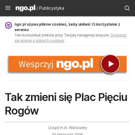
Publicystyka - ngo.pl
/ Publicystyka
ngo.pl używa plików cookies, żeby ułatwić Ci korzystanie z
serwisu
Ten komunikat zniknie przy Twojej następnej wizycie.
Dowiedz
się więcej o plikach cookies
Tak zmieni się Plac Pięciu
Rogów
Urząd m.st. Warszawy
10 listopada 2016