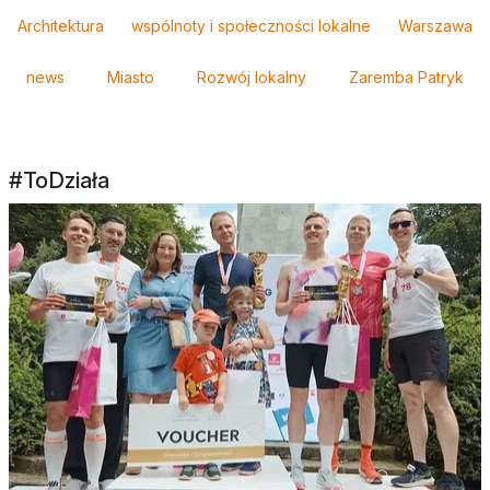
Tagi
Architektura
wspólnoty i społeczności lokalne
Warszawa
news
Miasto
Rozwój lokalny
Zaremba Patryk
#ToDziała