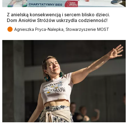
Z anielską konsekwencją i sercem blisko dzieci.
Dom Aniołów Stróżów uskrzydla codzienność!
●
Agnieszka Pryca-Nalepka, Stowarzyszenie MOST