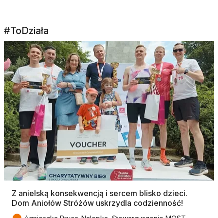
#ToDziała
Z anielską konsekwencją i sercem blisko dzieci.
Dom Aniołów Stróżów uskrzydla codzienność!