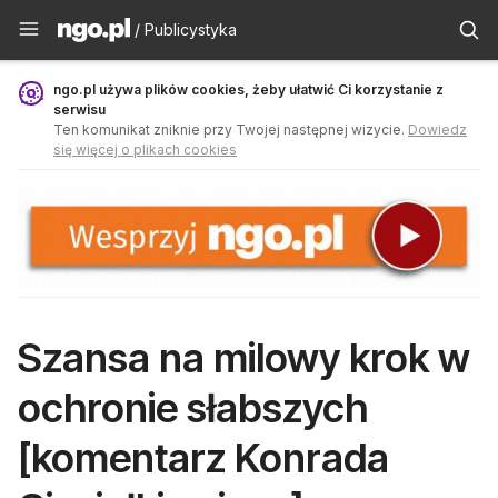
Publicystyka - ngo.pl
/ Publicystyka
ngo.pl używa plików cookies, żeby ułatwić Ci korzystanie z
serwisu
Ten komunikat zniknie przy Twojej następnej wizycie.
Dowiedz
się więcej o plikach cookies
Szansa na milowy krok w
ochronie słabszych
[komentarz Konrada