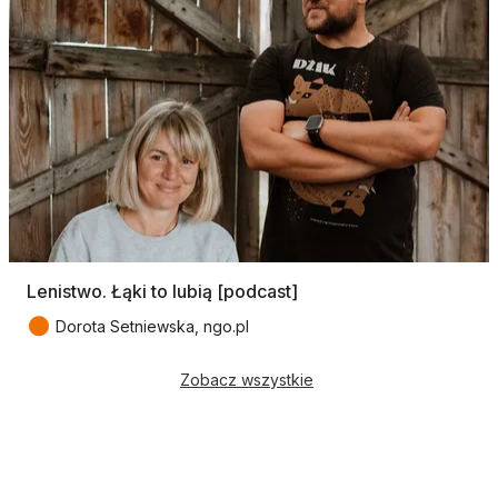
Lenistwo. Łąki to lubią [podcast]
●
Dorota Setniewska, ngo.pl
Zobacz wszystkie