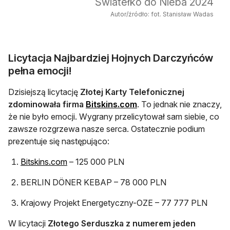
Światełko do Nieba 2024
Autor/źródło: fot. Stanisław Wadas
Licytacja Najbardziej Hojnych Darczyńców
pełna emocji!
Dzisiejszą licytację
Złotej Karty Telefonicznej
otwiera się w nowej karc
zdominowała firma
Bitskins.com
. To jednak nie znaczy,
że nie było emocji. Wygrany przelicytował sam siebie, co
zawsze rozgrzewa nasze serca. Ostatecznie podium
prezentuje się następująco:
otwiera się w nowej karcie
Bitskins.com
– 125 000 PLN
BERLIN DÖNER KEBAP – 78 000 PLN
Krajowy Projekt Energetyczny-OZE – 77 777 PLN
W licytacji
Złotego Serduszka z numerem jeden