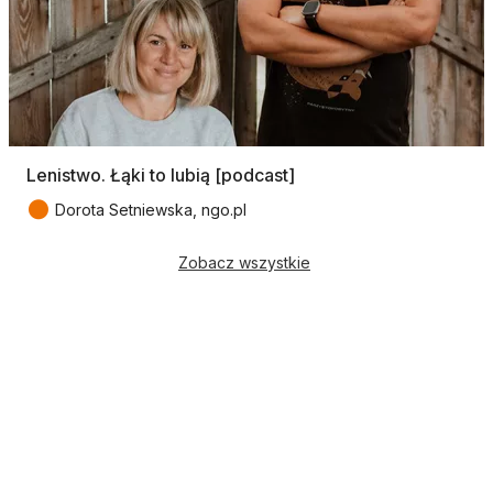
Lenistwo. Łąki to lubią [podcast]
●
Dorota Setniewska, ngo.pl
Zobacz wszystkie