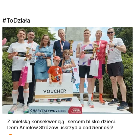
#ToDziała
Z anielską konsekwencją i sercem blisko dzieci.
Dom Aniołów Stróżów uskrzydla codzienność!