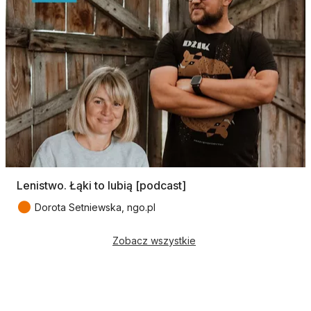
Lenistwo. Łąki to lubią [podcast]
●
Dorota Setniewska, ngo.pl
Zobacz wszystkie