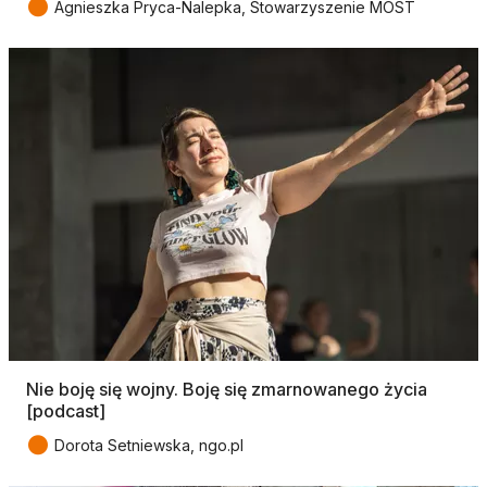
●
Agnieszka Pryca-Nalepka, Stowarzyszenie MOST
Nie boję się wojny. Boję się zmarnowanego życia
[podcast]
●
Dorota Setniewska, ngo.pl