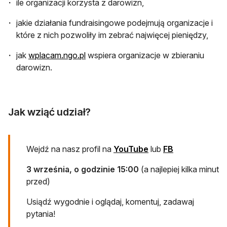
ile organizacji korzysta z darowizn,
jakie działania fundraisingowe podejmują organizacje i
które z nich pozwoliły im zebrać najwięcej pieniędzy,
jak
wplacam.ngo.pl
wspiera organizacje w zbieraniu
darowizn.
Jak wziąć udział?
otwiera się w nowej k
otwiera się w 
Wejdź na nasz profil na
YouTube
lub
FB
3 września, o godzinie 15:00
(a najlepiej kilka minut
przed)
Usiądź wygodnie i oglądaj, komentuj, zadawaj
pytania!