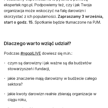
ekspertek ngo.pl. Podpowiemy też, czy i jak Twoja
organizacja może wskoczyć na falę darowizn i
skorzystać z ich popularności.
Zapraszamy 3 września,
start o godz. 15.
Spotkanie będzie tłumaczone na PJM.
Dlaczego warto wziąć udział?
otwiera się w nowej karcie
Podczas
#ngoplLIVE
dowiesz się m.in.:
czym są darowizny i jak ważne są dla budżetów
stowarzyszeń i fundacji,
jakie znaczenie mają darowizny w budżecie całego
sektora?
jakie kwoty darowizn realnie zbierają organizacje w
ciągu roku,