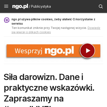
Publicystyka - ngo.pl
/ Publicystyka
ngo.pl używa plików cookies, żeby ułatwić Ci korzystanie z
serwisu
Ten komunikat zniknie przy Twojej następnej wizycie.
Dowiedz
się więcej o plikach cookies
Siła darowizn. Dane i
praktyczne wskazówki.
Zapraszamy na