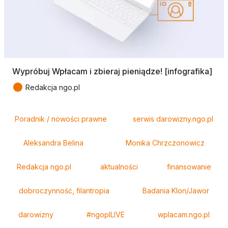
Wypróbuj Wpłacam i zbieraj pieniądze! [infografika]
●
Redakcja ngo.pl
Tagi
Poradnik / nowości prawne
serwis darowizny.ngo.pl
Aleksandra Belina
Monika Chrzczonowicz
Redakcja ngo.pl
aktualności
finansowanie
dobroczynność, filantropia
Badania Klon/Jawor
darowizny
#ngoplLIVE
wplacam.ngo.pl