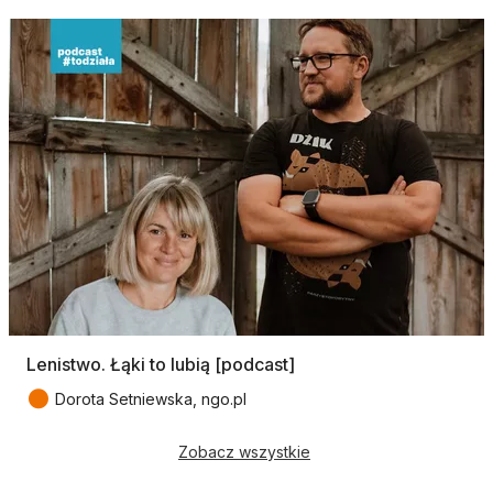
Lenistwo. Łąki to lubią [podcast]
●
Dorota Setniewska, ngo.pl
Zobacz wszystkie