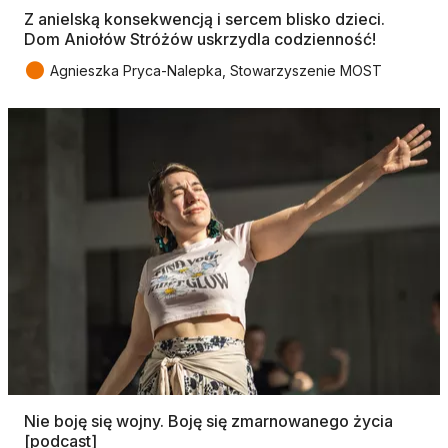
Z anielską konsekwencją i sercem blisko dzieci.
Dom Aniołów Stróżów uskrzydla codzienność!
●
Agnieszka Pryca-Nalepka, Stowarzyszenie MOST
Nie boję się wojny. Boję się zmarnowanego życia
[podcast]