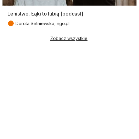
Lenistwo. Łąki to lubią [podcast]
●
Dorota Setniewska, ngo.pl
Zobacz wszystkie