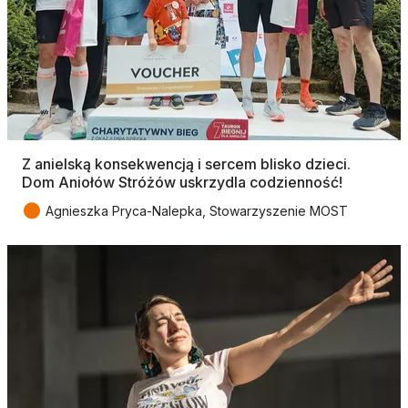
Z anielską konsekwencją i sercem blisko dzieci.
Dom Aniołów Stróżów uskrzydla codzienność!
●
Agnieszka Pryca-Nalepka, Stowarzyszenie MOST