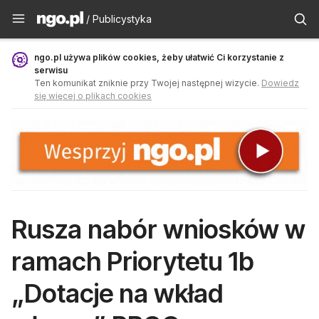
Publicystyka - ngo.pl
/ Publicystyka
ngo.pl używa plików cookies, żeby ułatwić Ci korzystanie z
serwisu
Ten komunikat zniknie przy Twojej następnej wizycie.
Dowiedz
się więcej o plikach cookies
Rusza nabór wniosków w
ramach Priorytetu 1b
„Dotacje na wkład