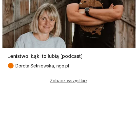
Lenistwo. Łąki to lubią [podcast]
●
Dorota Setniewska, ngo.pl
Zobacz wszystkie