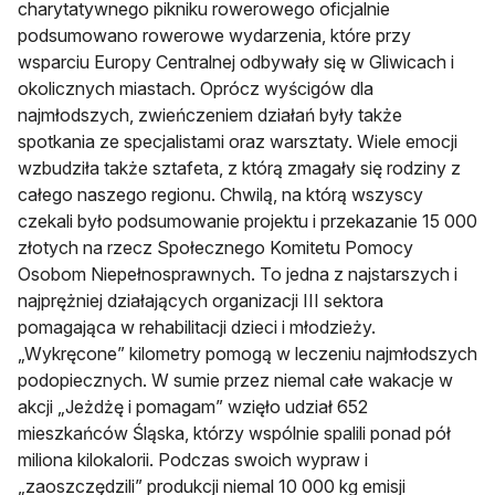
charytatywnego pikniku rowerowego oficjalnie
podsumowano rowerowe wydarzenia, które przy
wsparciu Europy Centralnej odbywały się w Gliwicach i
okolicznych miastach. Oprócz wyścigów dla
najmłodszych, zwieńczeniem działań były także
spotkania ze specjalistami oraz warsztaty. Wiele emocji
wzbudziła także sztafeta, z którą zmagały się rodziny z
całego naszego regionu. Chwilą, na którą wszyscy
czekali było podsumowanie projektu i przekazanie 15 000
złotych na rzecz Społecznego Komitetu Pomocy
Osobom Niepełnosprawnych. To jedna z najstarszych i
najprężniej działających organizacji III sektora
pomagająca w rehabilitacji dzieci i młodzieży.
„Wykręcone” kilometry pomogą w leczeniu najmłodszych
podopiecznych. W sumie przez niemal całe wakacje w
akcji „Jeżdżę i pomagam” wzięło udział 652
mieszkańców Śląska, którzy wspólnie spalili ponad pół
miliona kilokalorii. Podczas swoich wypraw i
„zaoszczędzili” produkcji niemal 10 000 kg emisji