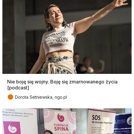
Nie boję się wojny. Boję się zmarnowanego życia
[podcast]
●
Dorota Setniewska, ngo.pl