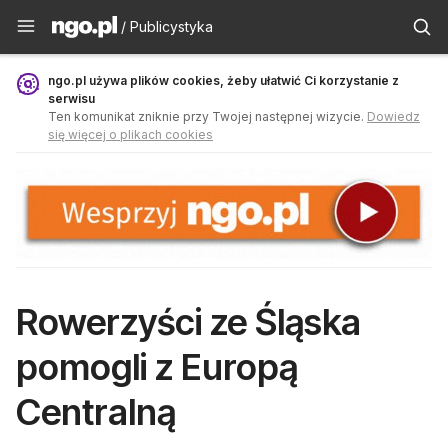
Publicystyka - ngo.pl
/ Publicystyka
ngo.pl używa plików cookies, żeby ułatwić Ci korzystanie z
serwisu
Ten komunikat zniknie przy Twojej następnej wizycie.
Dowiedz
się więcej o plikach cookies
Rowerzyści ze Śląska
pomogli z Europą
Centralną