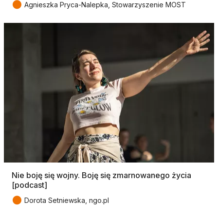
●
Agnieszka Pryca-Nalepka, Stowarzyszenie MOST
Nie boję się wojny. Boję się zmarnowanego życia
[podcast]
●
Dorota Setniewska, ngo.pl