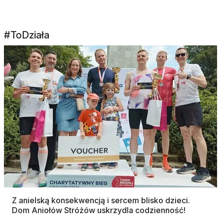
#ToDziała
Z anielską konsekwencją i sercem blisko dzieci.
Dom Aniołów Stróżów uskrzydla codzienność!