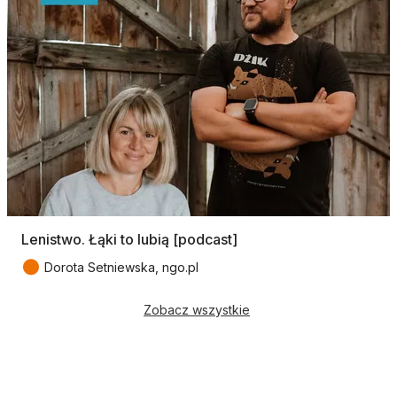
Lenistwo. Łąki to lubią [podcast]
●
Dorota Setniewska, ngo.pl
Zobacz wszystkie