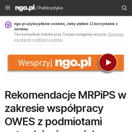
Publicystyka - ngo.pl
/ Publicystyka
ngo.pl używa plików cookies, żeby ułatwić Ci korzystanie z
serwisu
Ten komunikat zniknie przy Twojej następnej wizycie.
Dowiedz
się więcej o plikach cookies
Rekomendacje MRPiPS w
zakresie współpracy
OWES z podmiotami