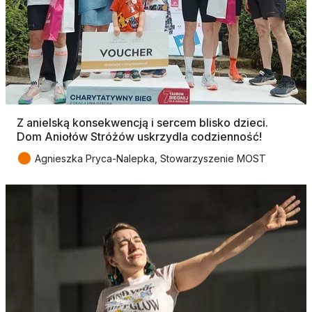
Z anielską konsekwencją i sercem blisko dzieci.
Dom Aniołów Stróżów uskrzydla codzienność!
●
Agnieszka Pryca-Nalepka, Stowarzyszenie MOST