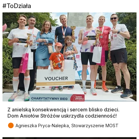
#ToDziała
Z anielską konsekwencją i sercem blisko dzieci.
Dom Aniołów Stróżów uskrzydla codzienność!
●
Agnieszka Pryca-Nalepka, Stowarzyszenie MOST