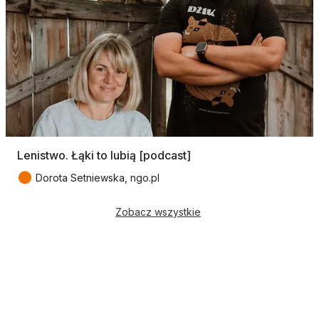
Lenistwo. Łąki to lubią [podcast]
●
Dorota Setniewska, ngo.pl
Zobacz wszystkie