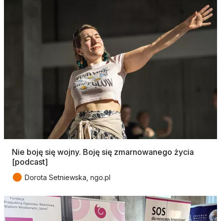
Nie boję się wojny. Boję się zmarnowanego życia
[podcast]
●
Dorota Setniewska, ngo.pl