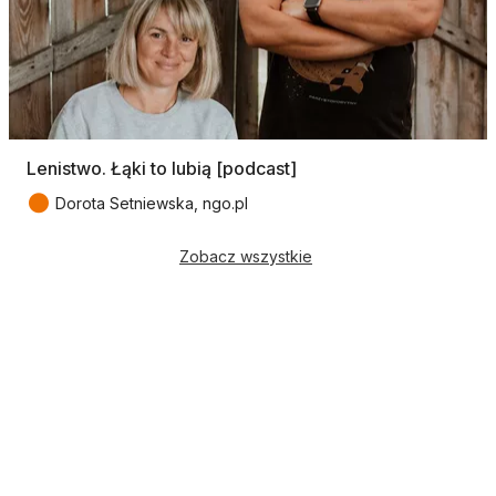
Lenistwo. Łąki to lubią [podcast]
●
Dorota Setniewska, ngo.pl
Zobacz wszystkie