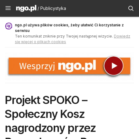
Publicystyka - ngo.pl
/ Publicystyka
ngo.pl używa plików cookies, żeby ułatwić Ci korzystanie z
serwisu
Ten komunikat zniknie przy Twojej następnej wizycie.
Dowiedz
się więcej o plikach cookies
Projekt SPOKO –
Społeczny Kosz
nagrodzony przez