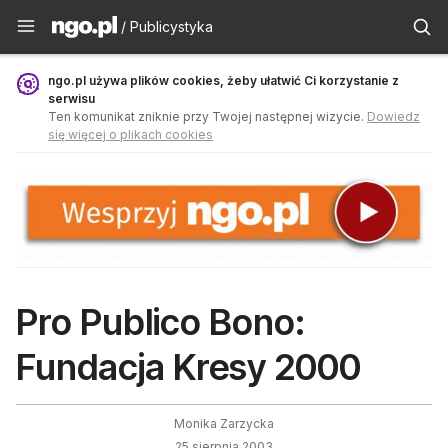
Publicystyka - ngo.pl
/ Publicystyka
ngo.pl używa plików cookies, żeby ułatwić Ci korzystanie z
serwisu
Ten komunikat zniknie przy Twojej następnej wizycie.
Dowiedz
się więcej o plikach cookies
Pro Publico Bono:
Fundacja Kresy 2000
Monika Zarzycka
25 sierpnia 2003