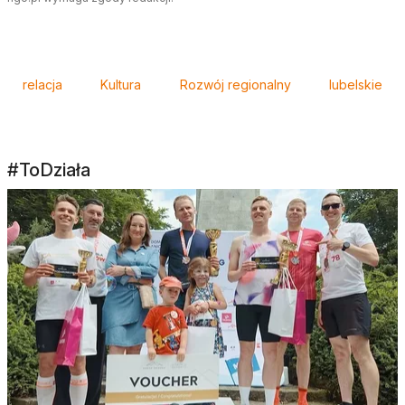
Tagi
relacja
Kultura
Rozwój regionalny
lubelskie
#ToDziała