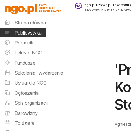
Publicystyka - ngo.pl
ngo.pl używa plików cookie
Portal
organizacji
Ten komunikat zniknie przy
pozarządowych
Menu główne
Strona główna
Publicystyka
Poradnik
Fakty o NGO
Fundusze
'P
Szkolenia i wydarzenia
Ko
Usługi dla NGO
Ogłoszenia
St
Spis organizacji
Darowizny
To działa
Agniesz