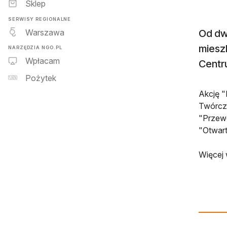
Sklep
SERWISY REGIONALNE
Warszawa
Od dw
mieszk
NARZĘDZIA NGO.PL
Wpłacam
Centr
Pożytek
Akcję "
Twórcze
"Przewo
"Otwart
Więcej