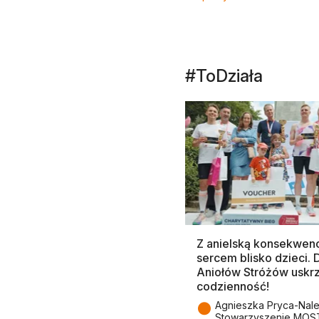
#ToDziała
Z anielską konsekwenc
sercem blisko dzieci.
Aniołów Stróżów uskr
codzienność!
●
Agnieszka Pryca-Nal
Stowarzyszenie MOS