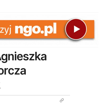
Agnieszka
orcza
2