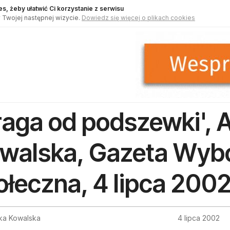
s, żeby ułatwić Ci korzystanie z serwisu
 Twojej następnej wizycie.
Dowiedz się więcej o plikach cookies
raga od podszewki', 
walska, Gazeta Wyb
ołeczna, 4 lipca 200
ka Kowalska
4 lipca 2002