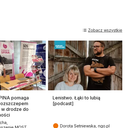
Zobacz wszystkie
SPINA pomaga
Lenistwo. Łąki to lubią
rozszczepem
[podcast]
 w drodze do
ności
cha,
●
Dorota Setniewska, ngo.pl
yszenie MOST