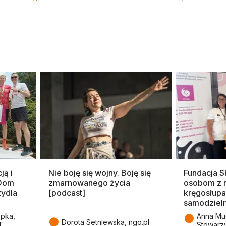
ją i
Nie boję się wojny. Boję się
Fundacja 
 Dom
zmarnowanego życia
osobom z 
zydla
[podcast]
kręgosłupa
samodziel
●
epka,
Anna Mu
●
Dorota Setniewska, ngo.pl
T
Stowarz