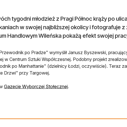
óch tygodni młodzież z Pragi Północ krąży po uli
aniach w swojej najbliższej okolicy i fotografuje 
um Handlowym Wileńska pokażą efekt swojej prac
Przewodnik po Pradze" wymyślił Janusz Byszewski, pracujący
j w Centrum Sztuki Współczesnej. Podobny projekt zrealizowa
dnik po Manhattanie" (dzielnicy Łodzi, oczywiście). Teraz 
e Drzwi" przy Targowej.
otwiera się w nowej karcie
 w
Gazecie Wyborczej Stołecznej
.