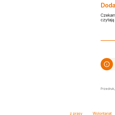
Dodaj
Czekamy
czytają 
Przedruk,
Tagi
z prasy
Wolontariat