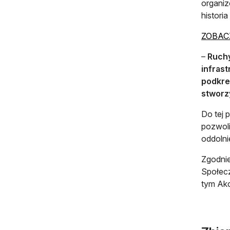
organiz
histori
ZOBAC
–
Ruchy
infras
podkre
stworz
Do tej 
pozwoli
oddolni
Zgodnie
Społecz
tym Akc