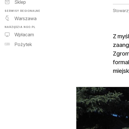
Sklep
Stowarz
SERWISY REGIONALNE
Warszawa
NARZĘDZIA NGO.PL
Wpłacam
Z myś
zaang
Pożytek
Zgrom
formal
miejsk