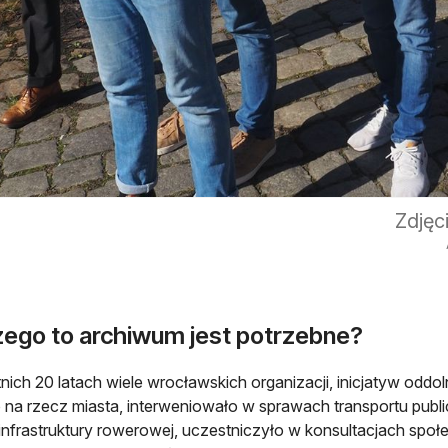
Zdjęc
zego to archiwum jest potrzebne?
nich 20 latach wiele wrocławskich organizacji, inicjatyw oddo
o na rzecz miasta, interweniowało w sprawach transportu publ
infrastruktury rowerowej, uczestniczyło w konsultacjach społec