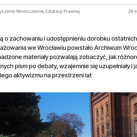
yszenie Nowoczesnej Edukacji Prawnej
28 l
lą o zachowaniu i udostępnieniu dorobku ostatni
ażowania we Wrocławiu powstało Archiwum Wrocł
adzone materiały pozwalają zobaczyć, jak różnor
nych pism po debaty, wzajemnie się uzupełniały i j
iego aktywizmu na przestrzeni lat