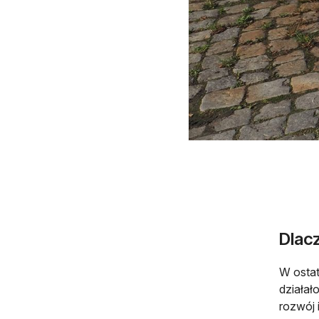
Dlac
W ostat
działał
rozwój 