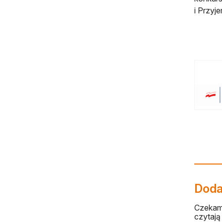
i Przyj
Dodaj
Czekamy
czytają 