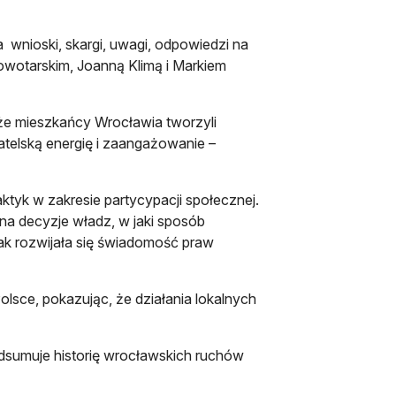
a wnioski, skargi, uwagi, odpowiedzi na
owotarskim, Joanną Klimą i Markiem
że mieszkańcy Wrocławia tworzyli
atelską energię i zaangażowanie –
tyk w zakresie partycypacji społecznej.
 na decyzje władz, w jaki sposób
jak rozwijała się świadomość praw
Polsce, pokazując, że działania lokalnych
ię w nowej karcie
odsumuje historię wrocławskich ruchów