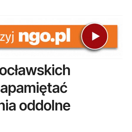
ocławskich
zapamiętać
nia oddolne