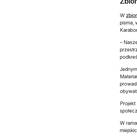
Zbio
W
zbio
pisma, 
Karabo
– Nasze
przestr
podkreś
Jednym 
Materia
prowadz
obywate
Projekt
społecz
W rama
miejski