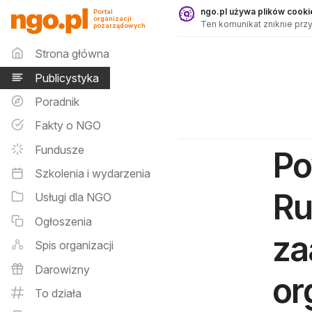
Publicystyka - ngo.pl
ngo.pl używa plików cookie
Portal
organizacji
Ten komunikat zniknie przy
pozarządowych
Menu główne
Strona główna
Publicystyka
Poradnik
Fakty o NGO
Fundusze
Po
Szkolenia i wydarzenia
Ru
Usługi dla NGO
Ogłoszenia
za
Spis organizacji
Darowizny
or
To działa