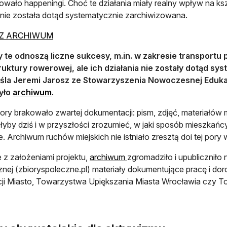
owało happeningi. Choć te działania miały realny wpływ na k
a nie została dotąd systematycznie zarchiwizowana.
otwiera się w nowej karcie
Z ARCHIWUM
 te odnoszą liczne sukcesy, m.in. w zakresie transportu 
truktury rowerowej, ale ich działania nie zostały dotąd 
śla Jeremi Jarosz ze Stowarzyszenia Nowoczesnej Edukac
otwiera się w nowej karcie
yło
archiwum
.
pory brakowało zwartej dokumentacji: pism, zdjęć, materiałów m
łyby dziś i w przyszłości zrozumieć, w jaki sposób mieszkańc
e. Archiwum ruchów miejskich nie istniało zresztą doi tej pory
otwiera się w nowej karcie
 z założeniami projektu,
archiwum
zgromadziło i upubliczniło 
nej (zbioryspoleczne.pl) materiały dokumentujące pracę i do
ji Miasto, Towarzystwa Upiększania Miasta Wrocławia czy 