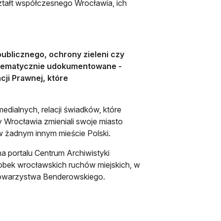
ształt współczesnego Wrocławia, ich
publicznego, ochrony zieleni czy
systematycznie udokumentowane -
ji Prawnej, które
edialnych, relacji świadków, które
y Wrocławia zmieniali swoje miasto
 w żadnym innym mieście Polski.
na portalu Centrum Archiwistyki
robek wrocławskich ruchów miejskich, w
Towarzystwa Benderowskiego.