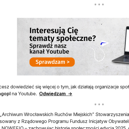
 się w nowej karcie
hcesz dowiedzieć się więcej o tym, jak działają organizacje s
otwiera się w nowej karcie
ngopl
na Youtube.
Odwiedzam →
t „Archiwum Wrocławskich Ruchów Miejskich” Stowarzyszeni
nsowany z Rządowego Programu Fundusz Inicjatyw Obywatels
 NOWEFIO – zachowując historię społeczności edycja 2025, o