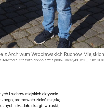
ie z Archiwum Wrocławskich Ruchów Miejskich
Autor/źródło: https://zbioryspoleczne.pl/dokumenty/PL_1205_02_02_01_01
lnych i ruchów miejskich aktywnie
icznego, promowało zieleń miejską,
znych, składało skargi i wnioski,