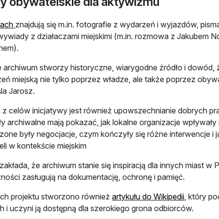
ry obywatelskie dla aktywizmu
otwiera się w nowej karcie
rach
znajdują się m.in. fotografie z wydarzeń i wyjazdów, pism
wywiady z działaczami miejskimi (m.in. rozmowa z Jakubem N
nem).
 archiwum stworzy historyczne, wiarygodne źródło i dowód, 
zeń miejską nie tylko poprzez władze, ale także poprzez obyw
la Jarosz.
z celów inicjatywy jest również upowszechnianie dobrych prak
ły archiwalne mają pokazać, jak lokalne organizacje wpływały
one były negocjacje, czym kończyły się różne interwencje i 
li w kontekście miejskim
 zakłada, że archiwum stanie się inspiracją dla innych miast w 
ności zasługują na dokumentację, ochronę i pamięć.
otwiera s
ch projektu stworzono również
artykułu do Wikipedii
, który p
ch i uczyni ją dostępną dla szerokiego grona odbiorców.