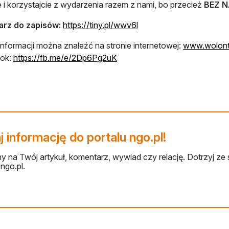
 i korzystajcie z wydarzenia razem z nami, bo przecież
BEZ N
otwiera się w nowej karc
arz do zapisów:
https://tiny.pl/wwv6l
informacji można znaleźć na stronie internetowej:
www.wolonta
otwiera się w nowej karcie
ok:
https://fb.me/e/2Dp6Pg2uK
 informację do portalu ngo.pl!
 na Twój artykuł, komentarz, wywiad czy relację. Dotrzyj ze 
ngo.pl.