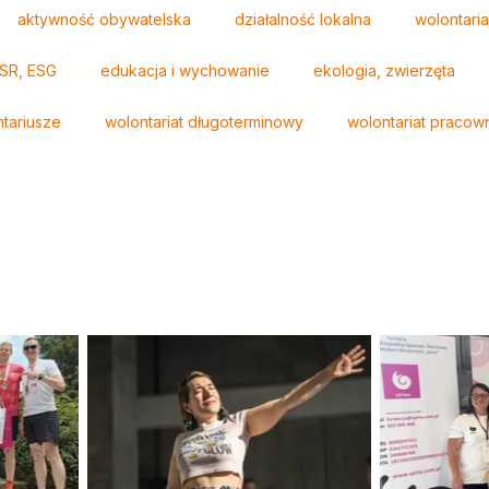
aktywność obywatelska
działalność lokalna
wolontaria
CSR, ESG
edukacja i wychowanie
ekologia, zwierzęta
tariusze
wolontariat długoterminowy
wolontariat pracow