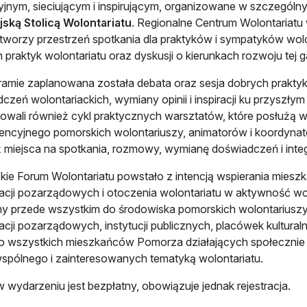
jnym, sieciującym i inspirującym, organizowane w szczególny
ską Stolicą Wolontariatu
. Regionalne Centrum Wolontariatu
 tworzy przestrzeń spotkania dla praktyków i sympatyków wolo
 praktyk wolontariatu oraz dyskusji o kierunkach rozwoju tej
amie zaplanowana została debata oraz sesja dobrych praktyk
czeń wolontariackich, wymiany opinii i inspiracji ku przyszły
owali również cykl praktycznych warsztatów, które posłużą 
ncyjnego pomorskich wolontariuszy, animatorów i koordynato
 miejsca na spotkania, rozmowy, wymianę doświadczeń i integ
ie Forum Wolontariatu powstało z intencją wspierania mies
acji pozarządowych i otoczenia wolontariatu w aktywność wo
my przede wszystkim do środowiska pomorskich wolontariuszy 
acji pozarządowych, instytucji publicznych, placówek kulturaln
o wszystkich mieszkańców Pomorza działających społecznie 
spólnego i zainteresowanych tematyką wolontariatu.
w wydarzeniu jest bezpłatny, obowiązuje jednak rejestracja.