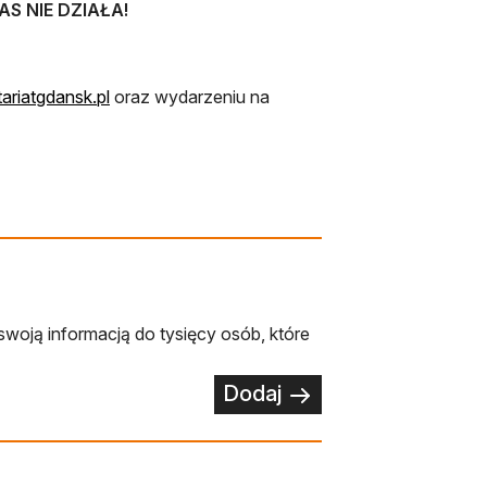
AS NIE DZIAŁA!
ie
otwiera się w nowej karcie
riatgdansk.pl
oraz wydarzeniu na
swoją informacją do tysięcy osób, które
Dodaj