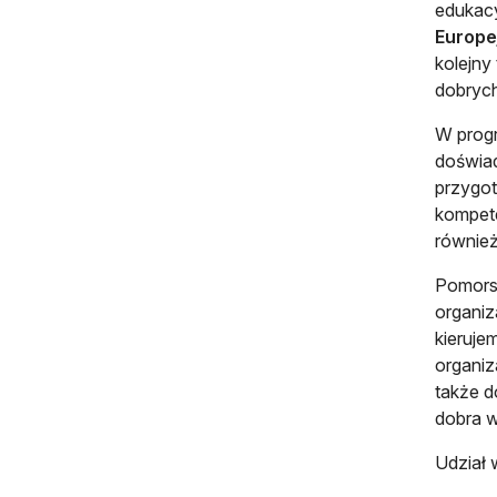
edukacy
Europej
kolejny
dobrych
W progr
doświad
przygot
kompete
również
Pomorsk
organiz
kieruje
organiz
także d
dobra w
Udział 