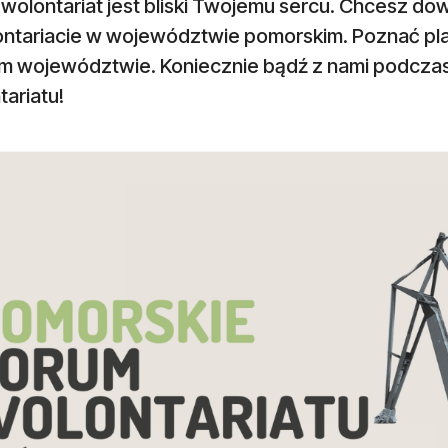
 wolontariat jest bliski Twojemu sercu. Chcesz d
ontariacie w województwie pomorskim. Poznać pla
m województwie. Koniecznie bądź z nami podczas
ariatu!