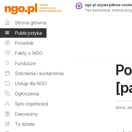
Publicystyka - ngo.pl
ngo.pl używa plików cookie
Portal
organizacji
Ten komunikat zniknie przy
pozarządowych
Menu główne
Strona główna
Publicystyka
Poradnik
Fakty o NGO
Fundusze
Po
Szkolenia i wydarzenia
[p
Usługi dla NGO
Ogłoszenia
Spis organizacji
Anna Ja
Darowizny
To działa