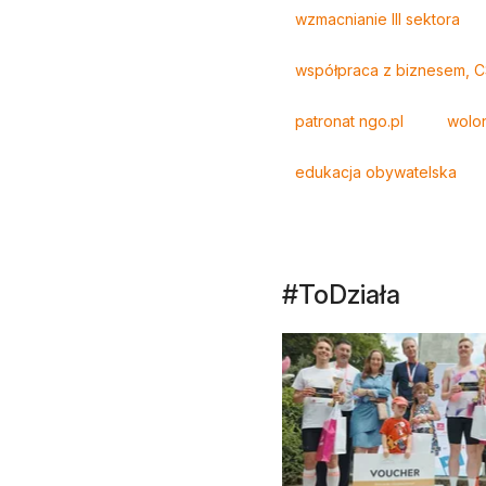
Tagi
wzmacnianie III sektora
współpraca z biznesem, 
patronat ngo.pl
wolon
edukacja obywatelska
#ToDziała