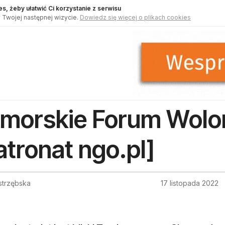
s, żeby ułatwić Ci korzystanie z serwisu
 Twojej następnej wizycie.
Dowiedz się więcej o plikach cookies
morskie Forum Wolon
atronat ngo.pl]
strzębska
17 listopada 2022