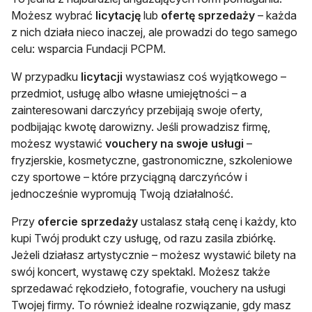
Możesz wybrać
licytację
lub
ofertę sprzedaży
– każda
z nich działa nieco inaczej, ale prowadzi do tego samego
celu: wsparcia Fundacji PCPM.
W przypadku
licytacji
wystawiasz coś wyjątkowego –
przedmiot, usługę albo własne umiejętności – a
zainteresowani darczyńcy przebijają swoje oferty,
podbijając kwotę darowizny. Jeśli prowadzisz firmę,
możesz wystawić
vouchery na swoje usługi
–
fryzjerskie, kosmetyczne, gastronomiczne, szkoleniowe
czy sportowe – które przyciągną darczyńców i
jednocześnie wypromują Twoją działalność.
Przy
ofercie sprzedaży
ustalasz stałą cenę i każdy, kto
kupi Twój produkt czy usługę, od razu zasila zbiórkę.
Jeżeli działasz artystycznie – możesz wystawić bilety na
swój koncert, wystawę czy spektakl. Możesz także
sprzedawać rękodzieło, fotografie, vouchery na usługi
Twojej firmy. To również idealne rozwiązanie, gdy masz