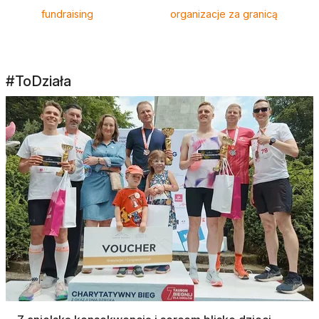
fundraising
organizacje za granicą
#ToDziała