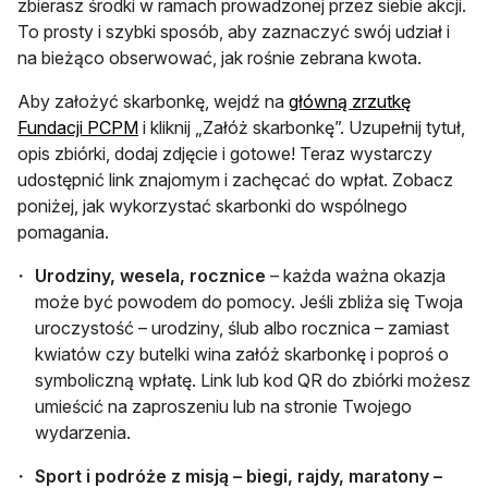
zbierasz środki w ramach prowadzonej przez siebie akcji.
To prosty i szybki sposób, aby zaznaczyć swój udział i
na bieżąco obserwować, jak rośnie zebrana kwota.
Aby założyć skarbonkę, wejdź na
główną zrzutkę
otwiera się w nowej karcie
Fundacji PCPM
i kliknij „Załóż skarbonkę”. Uzupełnij tytuł,
opis zbiórki, dodaj zdjęcie i gotowe! Teraz wystarczy
udostępnić link znajomym i zachęcać do wpłat. Zobacz
poniżej, jak wykorzystać skarbonki do wspólnego
pomagania.
Urodziny, wesela, rocznice
– każda ważna okazja
może być powodem do pomocy. Jeśli zbliża się Twoja
uroczystość – urodziny, ślub albo rocznica – zamiast
kwiatów czy butelki wina załóż skarbonkę i poproś o
symboliczną wpłatę. Link lub kod QR do zbiórki możesz
umieścić na zaproszeniu lub na stronie Twojego
wydarzenia.
Sport i podróże z misją – biegi, rajdy, maratony –