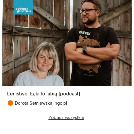
Lenistwo. Łąki to lubią [podcast]
●
Dorota Setniewska, ngo.pl
Zobacz wszystkie