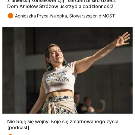
Z anielską konsekwencją i sercem blisko dzieci.
Dom Aniołów Stróżów uskrzydla codzienność!
●
Agnieszka Pryca-Nalepka, Stowarzyszenie MOST
Nie boję się wojny. Boję się zmarnowanego życia
[podcast]