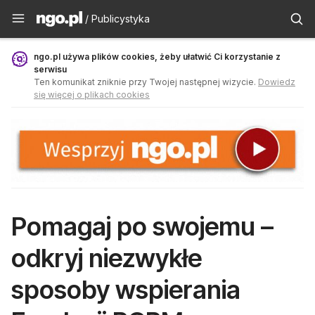
Publicystyka - ngo.pl
/ Publicystyka
ngo.pl używa plików cookies, żeby ułatwić Ci korzystanie z
serwisu
Ten komunikat zniknie przy Twojej następnej wizycie.
Dowiedz
się więcej o plikach cookies
Pomagaj po swojemu –
odkryj niezwykłe
sposoby wspierania