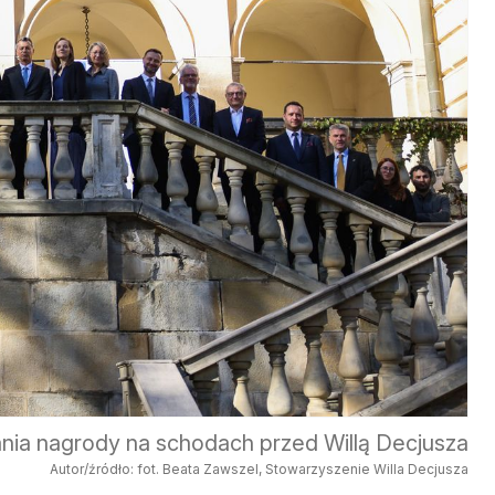
ania nagrody na schodach przed Willą Decjusza
Autor/źródło: fot. Beata Zawszel, Stowarzyszenie Willa Decjusza