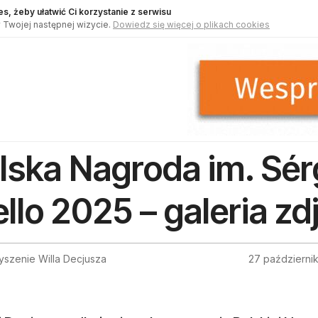
s, żeby ułatwić Ci korzystanie z serwisu
 Twojej następnej wizycie.
Dowiedz się więcej o plikach cookies
lska Nagroda im. Sérg
llo 2025 – galeria zd
yszenie Willa Decjusza
27 październi