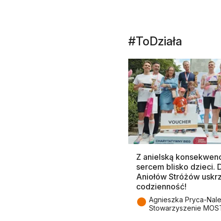
#ToDziała
Z anielską konsekwenc
sercem blisko dzieci.
Aniołów Stróżów uskr
codzienność!
●
Agnieszka Pryca-Nal
Stowarzyszenie MOS