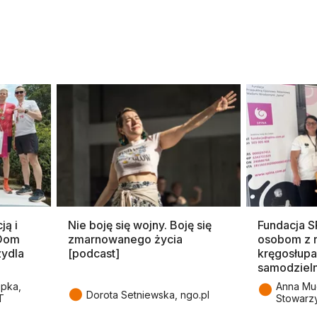
ją i
Nie boję się wojny. Boję się
Fundacja 
 Dom
zmarnowanego życia
osobom z 
zydla
[podcast]
kręgosłupa
samodziel
●
epka,
Anna Mu
●
Dorota Setniewska, ngo.pl
T
Stowarz