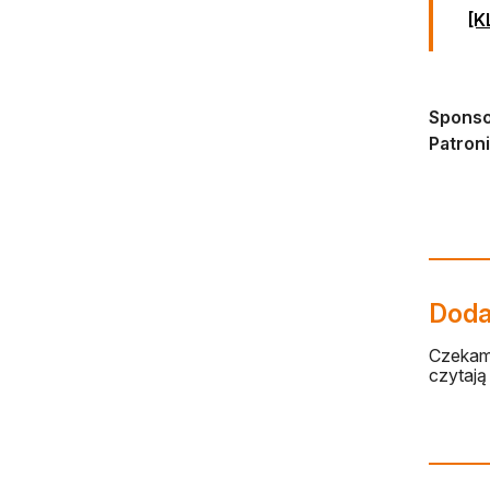
[K
Sponso
Patroni
Dodaj
Czekamy
czytają 