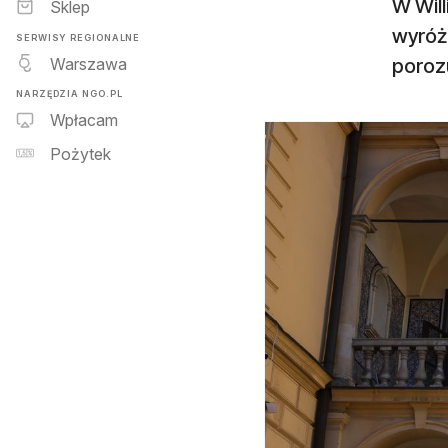
W Will
Sklep
wyróż
SERWISY REGIONALNE
Warszawa
porozu
NARZĘDZIA NGO.PL
Wpłacam
Pożytek