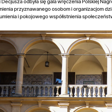
i Decjusza odbyła się gala wręczenia Polskiej Nagro
nienia przyznawanego osobom i organizacjom dzia
mienia i pokojowego współistnienia społeczeństw, re