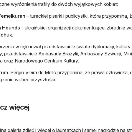
zne wyróżnienia trafiły do dwóch wyjątkowych kobiet:
Temelkuran
– tureckiej pisarki i publicystki, która przypomina
h Hounds
– ukraińskiej organizacji dokumentującej zbrodnie 
lchuk
.
zeniu wzięli udział przedstawiciele świata dyplomacji, kultury 
, przedstawiciele Ambasady Brazylii, Ambasady Szwecji, Min
a oraz Narodowego Centrum Kultury.
 im. Sérgio Vieira de Mello przypomina, że prawa człowieka, dia
zanie wobec przyszłości.
cz więcej
łna galeria zdjęć i więcej o laureatkach i samej nagrodzie na 