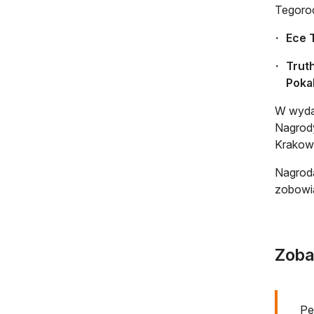
Tegoroc
Ece 
Trut
Poka
W wydar
Nagrody
Krakow
Nagroda
zobowią
Zoba
Pe