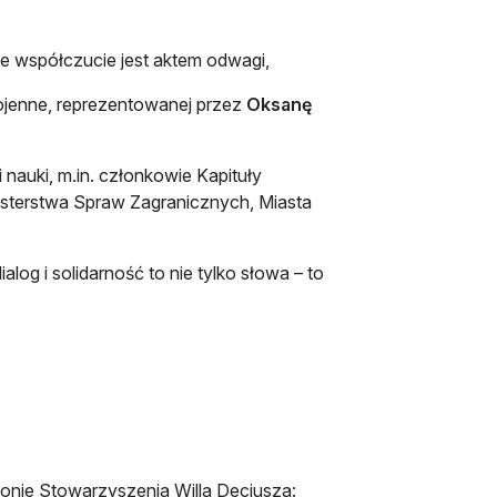
, że współczucie jest aktem odwagi,
wojenne, reprezentowanej przez
Oksanę
i nauki, m.in. członkowie Kapituły
isterstwa Spraw Zagranicznych, Miasta
log i solidarność to nie tylko słowa – to
stronie Stowarzyszenia Willa Decjusza: