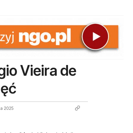
io Vieira de
jęć
ka 2025