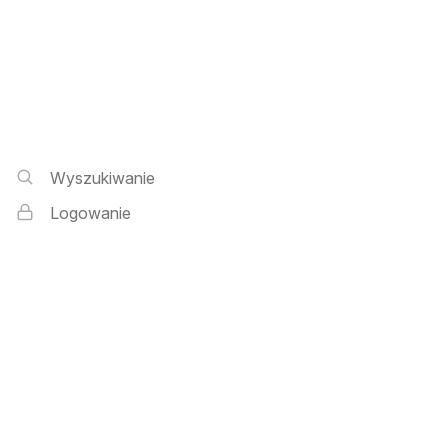
Wyszukiwarka i logowanie
Wyszukiwanie
Logowanie