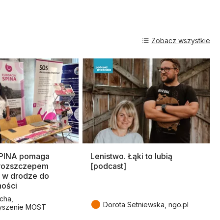
Zobacz wszystkie
SPINA pomaga
Lenistwo. Łąki to lubią
rozszczepem
[podcast]
 w drodze do
ności
cha,
●
Dorota Setniewska, ngo.pl
yszenie MOST