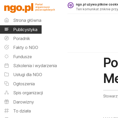
Publicystyka - ngo.pl
ngo.pl używa plików cookie
Portal
organizacji
Ten komunikat zniknie przy
pozarządowych
Menu główne
Strona główna
Publicystyka
Poradnik
Fakty o NGO
Fundusze
Po
Szkolenia i wydarzenia
Me
Usługi dla NGO
Ogłoszenia
Spis organizacji
Stowarz
Darowizny
To działa