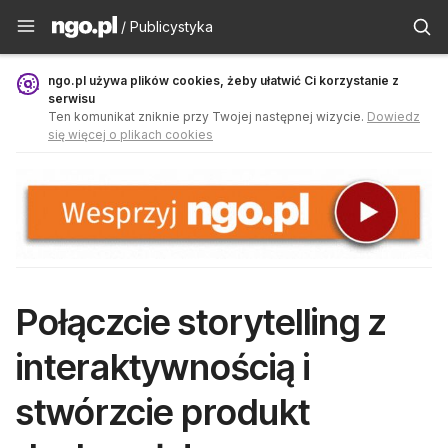
Publicystyka - ngo.pl
/ Publicystyka
ngo.pl używa plików cookies, żeby ułatwić Ci korzystanie z
serwisu
Ten komunikat zniknie przy Twojej następnej wizycie.
Dowiedz
się więcej o plikach cookies
Połączcie storytelling z
interaktywnością i
stwórzcie produkt