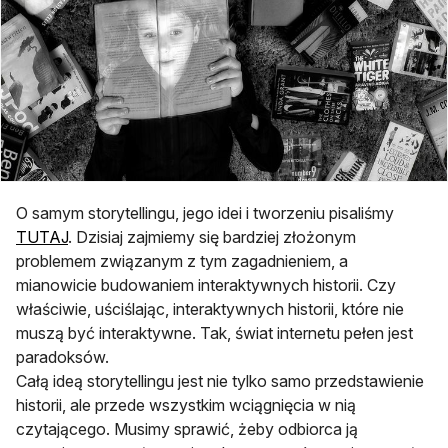
O samym storytellingu, jego idei i tworzeniu pisaliśmy
otwiera się w nowej karcie
TUTAJ
. Dzisiaj zajmiemy się bardziej złożonym
problemem związanym z tym zagadnieniem, a
mianowicie budowaniem interaktywnych historii. Czy
właściwie, uściślając, interaktywnych historii, które nie
muszą być interaktywne. Tak, świat internetu pełen jest
paradoksów.
Całą ideą storytellingu jest nie tylko samo przedstawienie
historii, ale przede wszystkim wciągnięcia w nią
czytającego. Musimy sprawić, żeby odbiorca ją