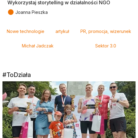
Wykorzystaj storytelling w działalności NGO
●
Joanna Pieszka
Tagi
Nowe technologie
artykuł
PR, promocja, wizerunek
Michał Jadczak
Sektor 3.0
#ToDziała