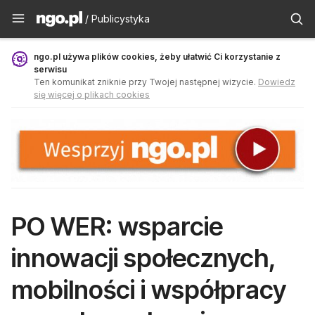
Publicystyka - ngo.pl
/ Publicystyka
ngo.pl używa plików cookies, żeby ułatwić Ci korzystanie z
serwisu
Ten komunikat zniknie przy Twojej następnej wizycie.
Dowiedz
się więcej o plikach cookies
PO WER: wsparcie
innowacji społecznych,
mobilności i współpracy