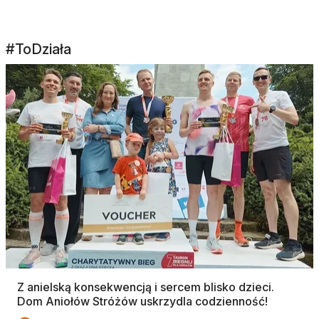
#ToDziała
Z anielską konsekwencją i sercem blisko dzieci.
Dom Aniołów Stróżów uskrzydla codzienność!