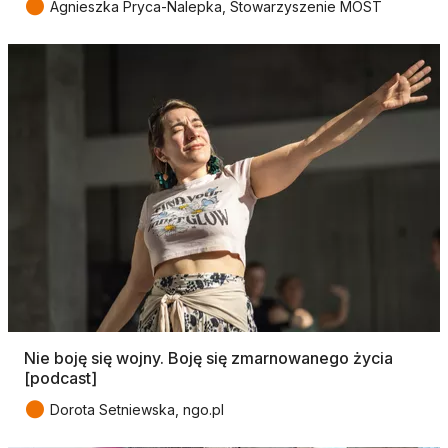
●
Agnieszka Pryca-Nalepka, Stowarzyszenie MOST
Nie boję się wojny. Boję się zmarnowanego życia
[podcast]
●
Dorota Setniewska, ngo.pl