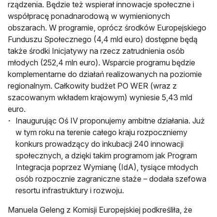
rządzenia. Będzie też wspierał innowacje społeczne i
współpracę ponadnarodową w wymienionych
obszarach. W programie, oprócz środków Europejskiego
Funduszu Społecznego (4,4 mld euro) dostępne będą
także środki Inicjatywy na rzecz zatrudnienia osób
młodych (252,4 mln euro). Wsparcie programu będzie
komplementarne do działań realizowanych na poziomie
regionalnym. Całkowity budżet PO WER (wraz z
szacowanym wkładem krajowym) wyniesie 5,43 mld
euro.
Inaugurując Oś IV proponujemy ambitne działania. Już
w tym roku na terenie całego kraju rozpoczniemy
konkurs prowadzący do inkubacji 240 innowacji
społecznych, a dzięki takim programom jak Program
Integracja poprzez Wymianę (IdA), tysiące młodych
osób rozpocznie zagraniczne staże – dodała szefowa
resortu infrastruktury i rozwoju.
Manuela Geleng z Komisji Europejskiej podkreśliła, że