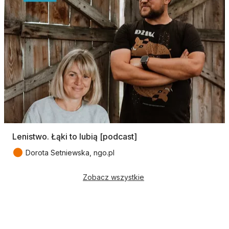
Lenistwo. Łąki to lubią [podcast]
●
Dorota Setniewska, ngo.pl
Zobacz wszystkie