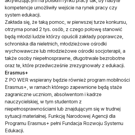
aktywizującym na polskim rynku pracy tak, by nabyte
kompetencje umożliwiły wejście na rynek pracy czy
system edukacji.
Zakłada się, że taką pomoc, w pierwszej turze konkursu,
otrzyma ponad 2 tys. osób, z czego połowę stanowić
będą młodzi ludzie którzy opuścili zakłady poprawcze,
schroniska dla nieletnich, młodzieżowe ośrodki
wychowawcze lub młodzieżowe ośrodki socjoterapii, a
także osoby niepełnosprawne, długotrwale bezrobotne
oraz te, które przedwcześnie zrezygnowały z edukacji.
Erasmus+
Z PO WER wspierany będzie również program mobilności
Erasmus+, w ramach którego zapewnione będą staże
zagraniczne uczniom, absolwentom i kadrze
nauczycielskiej, w tym studentom z
niepełnosprawnościami lub znajdującym się w trudnej
sytuacji materialnej. Funkcję Narodowej Agencji dla
Programu Erasmus+ pełni Fundacja Rozwoju Systemu
Edukacji.