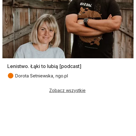
Lenistwo. Łąki to lubią [podcast]
●
Dorota Setniewska, ngo.pl
Zobacz wszystkie