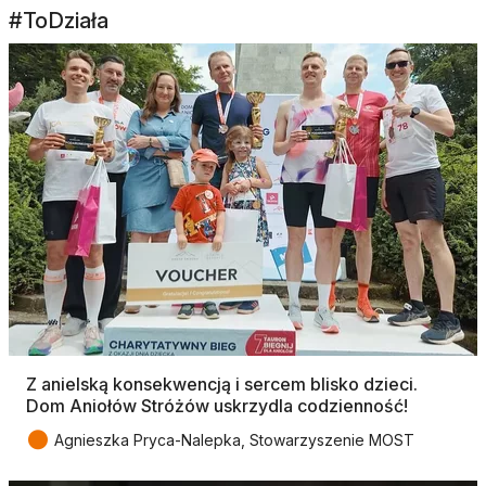
#ToDziała
Z anielską konsekwencją i sercem blisko dzieci.
Dom Aniołów Stróżów uskrzydla codzienność!
●
Agnieszka Pryca-Nalepka, Stowarzyszenie MOST