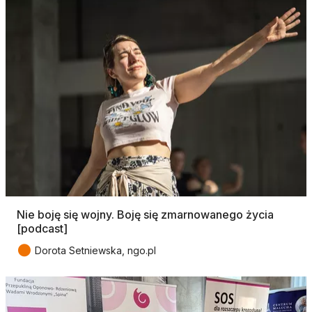
Nie boję się wojny. Boję się zmarnowanego życia
[podcast]
●
Dorota Setniewska, ngo.pl