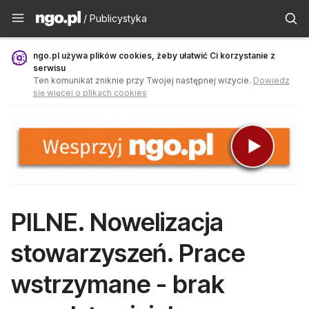
Publicystyka - ngo.pl
/ Publicystyka
ngo.pl używa plików cookies, żeby ułatwić Ci korzystanie z
serwisu
Ten komunikat zniknie przy Twojej następnej wizycie.
Dowiedz
się więcej o plikach cookies
PILNE. Nowelizacja
stowarzyszeń. Prace
wstrzymane - brak