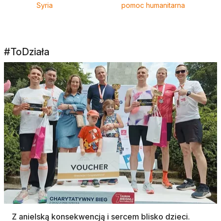
Syria
pomoc humanitarna
#ToDziała
Z anielską konsekwencją i sercem blisko dzieci.