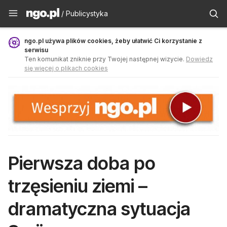
Publicystyka - ngo.pl
/ Publicystyka
ngo.pl używa plików cookies, żeby ułatwić Ci korzystanie z
serwisu
Ten komunikat zniknie przy Twojej następnej wizycie.
Dowiedz
się więcej o plikach cookies
Pierwsza doba po
trzęsieniu ziemi –
dramatyczna sytuacja