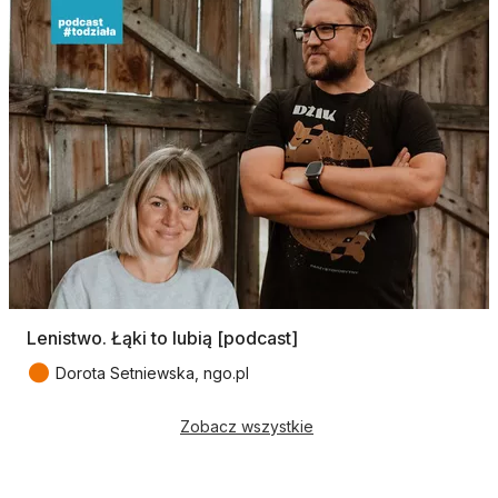
Lenistwo. Łąki to lubią [podcast]
●
Dorota Setniewska, ngo.pl
Zobacz wszystkie