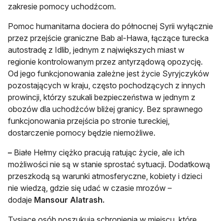
zakresie pomocy uchodźcom.
Pomoc humanitarna dociera do północnej Syrii wyłącznie
przez przejście graniczne Bab al-Hawa, łączące turecka
autostradę z Idlib, jednym z największych miast w
regionie kontrolowanym przez antyrządową opozycję.
Od jego funkcjonowania zależne jest życie Syryjczyków
pozostających w kraju, często pochodzących z innych
prowincji, którzy szukali bezpieczeństwa w jednym z
obozów dla uchodźców bliżej granicy. Bez sprawnego
funkcjonowania przejścia po stronie tureckiej,
dostarczenie pomocy będzie niemożliwe.
–
Białe Hełmy ciężko pracują ratując życie, ale ich
możliwości nie są w stanie sprostać sytuacji. Dodatkową
przeszkodą są warunki atmosferyczne, kobiety i dzieci
nie wiedzą, gdzie się udać w czasie mrozów –
dodaje
Mansour Alatrash.
Tysiące osób poszukują schronienia w miejscu, które