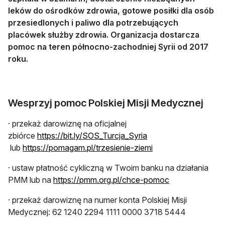
leków do ośrodków zdrowia, gotowe posiłki dla osób
przesiedlonych i paliwo dla potrzebujących
placówek służby zdrowia. Organizacja dostarcza
pomoc na teren północno-zachodniej Syrii od 2017
roku.
Wesprzyj pomoc Polskiej Misji Medycznej
· przekaż darowiznę na oficjalnej
zbiórce
https://bit.ly/SOS_Turcja_Syria
otwiera się w nowej karcie
otwiera się w nowej
lub
https://pomagam.pl/trzesienie-ziemi
· ustaw płatność cykliczną w Twoim banku na działania
otwiera się w n
PMM lub na
https://pmm.org.pl/chce-pomoc
· przekaż darowiznę na numer konta Polskiej Misji
Medycznej: 62 1240 2294 1111 0000 3718 5444