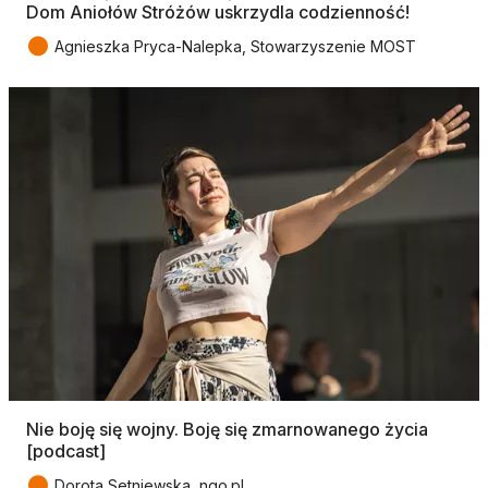
Dom Aniołów Stróżów uskrzydla codzienność!
●
Agnieszka Pryca-Nalepka, Stowarzyszenie MOST
Nie boję się wojny. Boję się zmarnowanego życia
[podcast]
●
Dorota Setniewska, ngo.pl