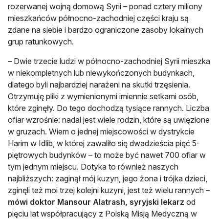
rozerwanej wojną domową Syrii – ponad cztery miliony
mieszkańców północno-zachodniej części kraju są
zdane na siebie i bardzo ograniczone zasoby lokalnych
grup ratunkowych.
–
Dwie trzecie ludzi w północno-zachodniej Syrii mieszka
w niekompletnych lub niewykończonych budynkach,
dlatego byli najbardziej narażeni na skutki trzęsienia.
Otrzymuję pliki z wymienionymi imiennie setkami osób,
które zginęły. Do tego dochodzą tysiące rannych. Liczba
ofiar wzrośnie: nadal jest wiele rodzin, które są uwięzione
w gruzach. Wiem o jednej miejscowości w dystrykcie
Harim w Idlib, w której zawaliło się dwadzieścia pięć 5-
piętrowych budynków – to może być nawet 700 ofiar w
tym jednym miejscu. Dotyka to również naszych
najbliższych: zaginął mój kuzyn, jego żona i trójka dzieci,
zginęli też moi trzej kolejni kuzyni, jest też wielu rannych
–
mówi doktor Mansour Alatrash, syryjski lekarz
od
pięciu lat współpracujący z Polską Misją Medyczną w