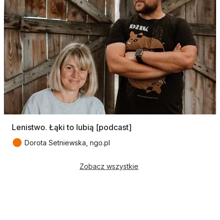
Lenistwo. Łąki to lubią [podcast]
●
Dorota Setniewska, ngo.pl
Zobacz wszystkie