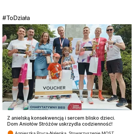
#ToDziała
Z anielską konsekwencją i sercem blisko dzieci.
Dom Aniołów Stróżów uskrzydla codzienność!
●
Agnieszka Pryca-Nalepka, Stowarzyszenie MOST