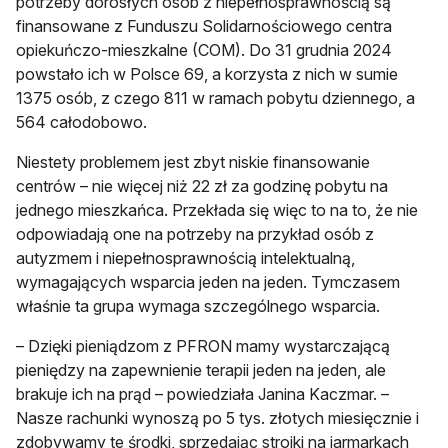
potrzeby dorosłych osób z niepełnosprawnością są
finansowane z Funduszu Solidarnościowego centra
opiekuńczo-mieszkalne (COM). Do 31 grudnia 2024
powstało ich w Polsce 69, a korzysta z nich w sumie
1375 osób, z czego 811 w ramach pobytu dziennego, a
564 całodobowo.
Niestety problemem jest zbyt niskie finansowanie
centrów – nie więcej niż 22 zł za godzinę pobytu na
jednego mieszkańca. Przekłada się więc to na to, że nie
odpowiadają one na potrzeby na przykład osób z
autyzmem i niepełnosprawnością intelektualną,
wymagających wsparcia jeden na jeden. Tymczasem
właśnie ta grupa wymaga szczególnego wsparcia.
– Dzięki pieniądzom z PFRON mamy wystarczającą
pieniędzy na zapewnienie terapii jeden na jeden, ale
brakuje ich na prąd – powiedziała Janina Kaczmar. –
Nasze rachunki wynoszą po 5 tys. złotych miesięcznie i
zdobywamy te środki, sprzedając stroiki na jarmarkach