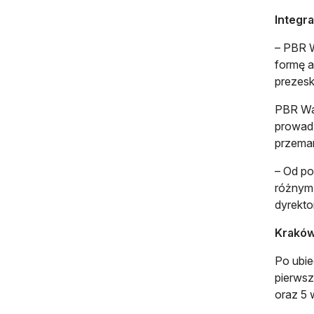
Integra
– PBR W
formę a
prezesk
PBR Wal
prowadz
przemar
– Od po
różnym 
dyrekto
Kraków
Po ubie
pierwsz
oraz 5 