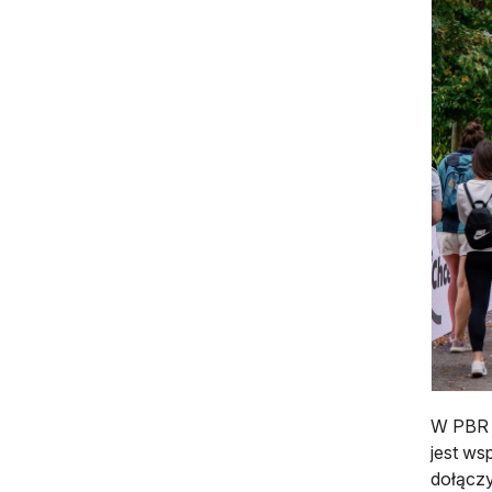
W PBR W
jest ws
dołączy