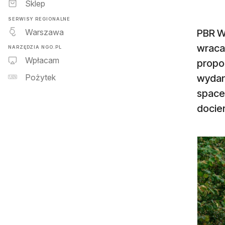
Sklep
SERWISY REGIONALNE
Warszawa
PBR W
wraca
NARZĘDZIA NGO.PL
Wpłacam
propo
wydarz
Pożytek
space
docier