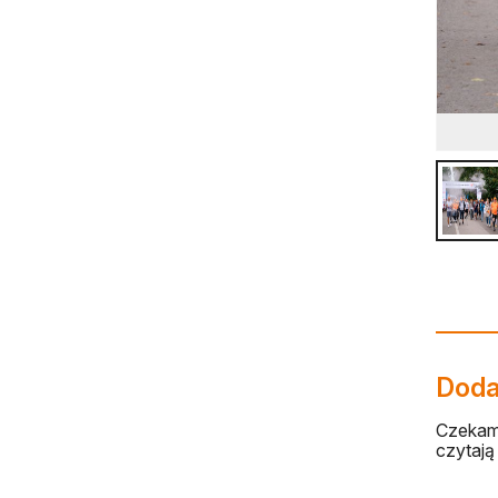
Dodaj
Czekamy
czytają 