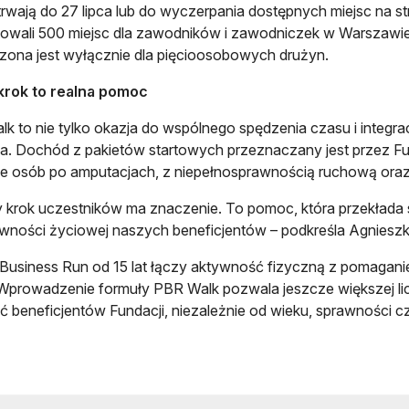
trwają do 27 lipca lub do wyczerpania dostępnych miejsc na s
owali 500 miejsc dla zawodników i zawodniczek w Warszawie
ona jest wyłącznie dla pięcioosobowych drużyn.
krok to realna pomoc
k to nie tylko okazja do wspólnego spędzenia czasu i integrac
a. Dochód z pakietów startowych przeznaczany jest przez F
e osób po amputacjach, z niepełnosprawnością ruchową oraz
 krok uczestników ma znaczenie. To pomoc, która przekłada się
wności życiowej naszych beneficjentów – podkreśla Agnieszka
Business Run od 15 lat łączy aktywność fizyczną z pomaganiem
 Wprowadzenie formuły PBR Walk pozwala jeszcze większej licz
ć beneficjentów Fundacji, niezależnie od wieku, sprawności 