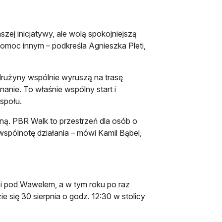
zej inicjatywy, ale wolą spokojniejszą
pomoc innym – podkreśla Agnieszka Pleti,
 drużyny wspólnie wyruszą na trasę
anie. To właśnie wspólny start i
espołu.
ą. PBR Walk to przestrzeń dla osób o
spólnotę działania – mówi Kamil Bąbel,
 pod Wawelem, a w tym roku po raz
 się 30 sierpnia o godz. 12:30 w stolicy