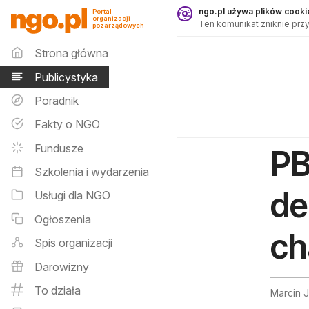
Publicystyka - ngo.pl
ngo.pl używa plików cookie
Portal
organizacji
Ten komunikat zniknie przy
pozarządowych
Menu główne
Strona główna
Publicystyka
Poradnik
Fakty o NGO
Fundusze
PB
Szkolenia i wydarzenia
de
Usługi dla NGO
Ogłoszenia
ch
Spis organizacji
Darowizny
To działa
Marcin 