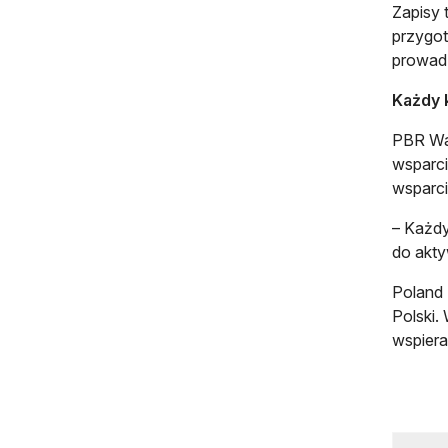
Zapisy 
przygot
prowadz
Każdy 
PBR Wal
wsparci
wsparci
– Każdy
do akty
Poland 
Polski.
wspiera