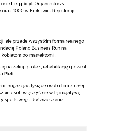
otwiera się w nowej karcie
tronie
bieg.pbr.pl
. Organizatorzy
 oraz 1000 w Krakowie. Rejestracja
ji, ale przede wszystkim forma realnego
undację Poland Business Run na
 kobietom po mastektomii.
 na zakup protez, rehabilitację i powrót
 Pleti.
, angażując tysiące osób i firm z całej
bie osób włączyć się w tę inicjatywę i
czy sportowego doświadczenia.