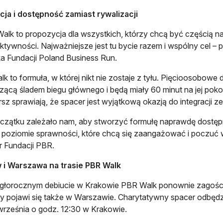
cja i dostępność zamiast rywalizacji
alk to propozycja dla wszystkich, którzy chcą być częścią nas
ktywności. Najważniejsze jest tu bycie razem i wspólny cel – 
a Fundacji Poland Business Run.
k to formuła, w której nikt nie zostaje z tyłu. Pięcioosobowe
ącą śladem biegu głównego i będą miały 60 minut na jej pokon
sz sprawiają, że spacer jest wyjątkową okazją do integracji z
czątku zależało nam, aby stworzyć formułę naprawdę dostępn
poziomie sprawności, które chcą się zaangażować i poczuć w
r Fundacji PBR.
 i Warszawa na trasie PBR Walk
głorocznym debiucie w Krakowie PBR Walk ponownie zagości
y pojawi się także w Warszawie. Charytatywny spacer odbędzie
września o godz. 12:30 w Krakowie.