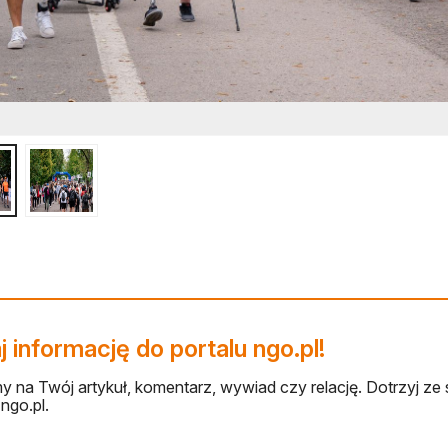
 informację do portalu ngo.pl!
 na Twój artykuł, komentarz, wywiad czy relację. Dotrzyj ze 
ngo.pl.