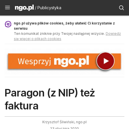
Publicystyka - ngo.pl
/ Publicystyka
ngo.pl używa plików cookies, żeby ułatwić Ci korzystanie z
serwisu
Ten komunikat zniknie przy Twojej następnej wizycie.
Dowiedz
się więcej o plikach cookies
Paragon (z NIP) też
faktura
Krzysztof Śliwiński, ngo.pl
23 stycznia 2020