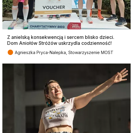
Z anielską konsekwencją i sercem blisko dzieci.
Dom Aniołów Stróżów uskrzydla codzienność!
●
Agnieszka Pryca-Nalepka, Stowarzyszenie MOST