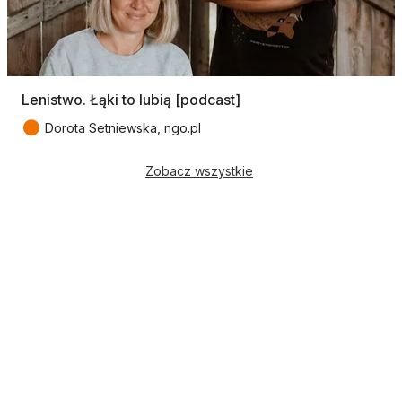
Lenistwo. Łąki to lubią [podcast]
●
Dorota Setniewska, ngo.pl
Zobacz wszystkie