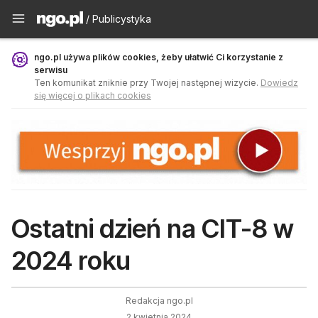
Publicystyka - ngo.pl
/ Publicystyka
ngo.pl używa plików cookies, żeby ułatwić Ci korzystanie z
serwisu
Ten komunikat zniknie przy Twojej następnej wizycie.
Dowiedz
się więcej o plikach cookies
Ostatni dzień na CIT-8 w
2024 roku
Redakcja ngo.pl
2 kwietnia 2024