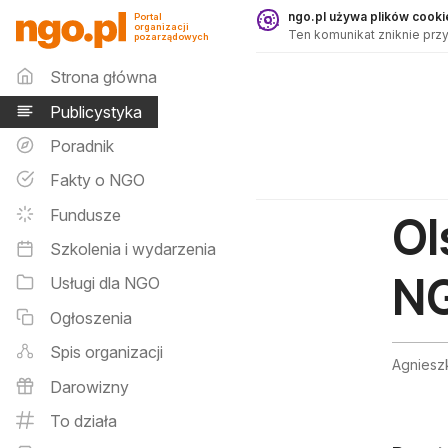
Publicystyka - ngo.pl
ngo.pl używa plików cookie
Portal
organizacji
Ten komunikat zniknie przy
pozarządowych
Menu główne
Strona główna
Publicystyka
Poradnik
Fakty o NGO
Fundusze
Ol
Szkolenia i wydarzenia
N
Usługi dla NGO
Ogłoszenia
Spis organizacji
Agniesz
Darowizny
To działa