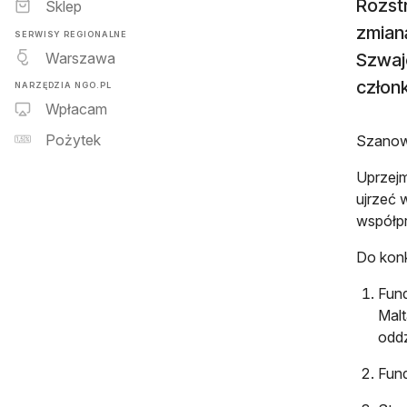
Rozstr
Sklep
zmianą
SERWISY REGIONALNE
Warszawa
Szwaj
członk
NARZĘDZIA NGO.PL
Wpłacam
Pożytek
Szanow
Uprzejm
ujrzeć 
współpr
Do konk
Fun
Malt
oddz
Fun