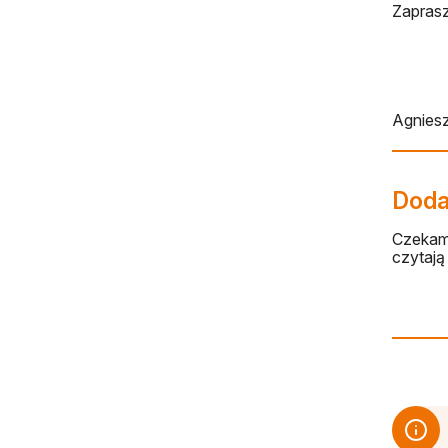
Zaprasz
Agnies
Dodaj
Czekamy
czytają 