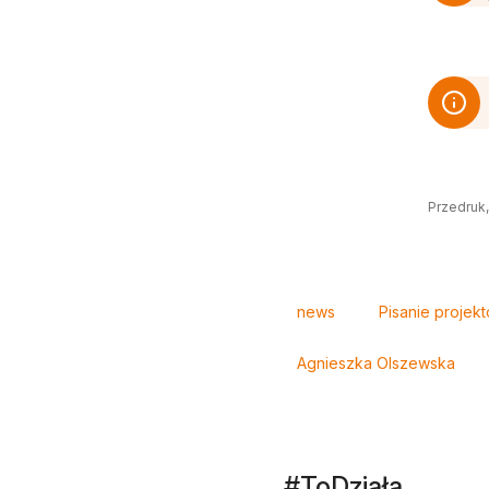
Przedruk,
Tagi
news
Pisanie projek
Agnieszka Olszewska
#ToDziała