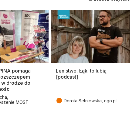
SPINA pomaga
Lenistwo. Łąki to lubią
rozszczepem
[podcast]
 w drodze do
ności
cha,
●
Dorota Setniewska, ngo.pl
yszenie MOST