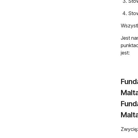
Sto
Sto
Wszystk
Jest na
punktac
jest:
Fund
Malt
Fund
Malt
Zwycięz