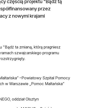
cy częścią projektu "Bądź tą
 współfinansowany przez
acy z nowymi krajami
 "Bądź ta zmianą, którą pragniesz
 w ramach szwajcarskiego programu
rozstrzygnięty.
Maltańska” –Powiatowy Szpital Pomocy
skich w Warszawie „Pomoc Maltańska”
O, oddział Olsztyn