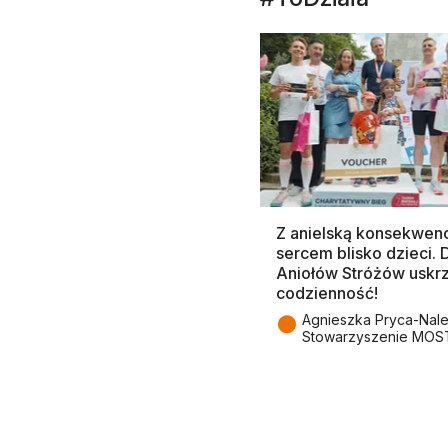
Z anielską konsekwenc
sercem blisko dzieci.
Aniołów Stróżów uskr
codzienność!
●
Agnieszka Pryca-Nal
Stowarzyszenie MOS