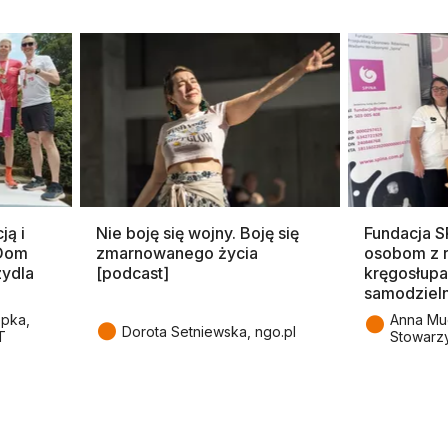
ją i
Nie boję się wojny. Boję się
Fundacja 
 Dom
zmarnowanego życia
osobom z 
zydla
[podcast]
kręgosłupa
samodziel
●
epka,
Anna Mu
●
Dorota Setniewska, ngo.pl
T
Stowarz