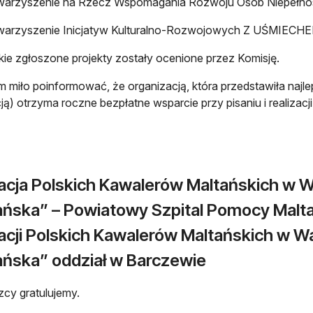
warzyszenie na Rzecz Wspomagania Rozwoju Osób Niepełn
warzyszenie Inicjatyw Kulturalno-Rozwojowych Z UŚMIECHEM
ie zgłoszone projekty zostały ocenione przez Komisję.
m miło poinformować, że organizacją, która przedstawiła najl
ją) otrzyma roczne bezpłatne wsparcie przy pisaniu i realizacj
acja Polskich Kawalerów Maltańskich w
ańska” – Powiatowy Szpital Pomocy Maltań
acji Polskich Kawalerów Maltańskich w 
ańska” oddział w Barczewie
cy gratulujemy.