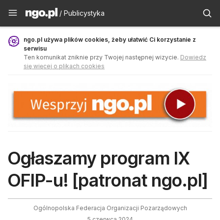
Publicystyka - ngo.pl
/ Publicystyka
ngo.pl używa plików cookies, żeby ułatwić Ci korzystanie z
serwisu
Ten komunikat zniknie przy Twojej następnej wizycie.
Dowiedz
się więcej o plikach cookies
Ogłaszamy program IX
OFIP-u! [patronat ngo.pl]
Ogólnopolska Federacja Organizacji Pozarządowych
5 czerwca 2024