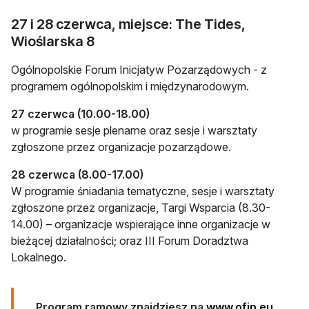
27 i 28 czerwca, miejsce: The Tides,
Wioślarska 8
Ogólnopolskie Forum Inicjatyw Pozarządowych - z
programem ogólnopolskim i międzynarodowym.
27 czerwca (10.00-18.00)
w programie sesje plenarne oraz sesje i warsztaty
zgłoszone przez organizacje pozarządowe.
28 czerwca (8.00-17.00)
W programie śniadania tematyczne, sesje i warsztaty
zgłoszone przez organizacje, Targi Wsparcia (8.30-
14.00) – organizacje wspierające inne organizacje w
bieżącej działalności; oraz III Forum Doradztwa
Lokalnego.
otwiera
Program ramowy znajdziesz na
www.ofip.eu