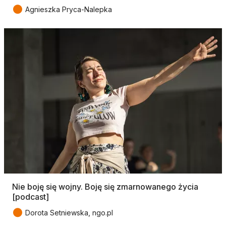
●
Agnieszka Pryca-Nalepka
Nie boję się wojny. Boję się zmarnowanego życia
[podcast]
●
Dorota Setniewska, ngo.pl