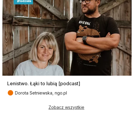
Lenistwo. Łąki to lubią [podcast]
●
Dorota Setniewska, ngo.pl
Zobacz wszystkie