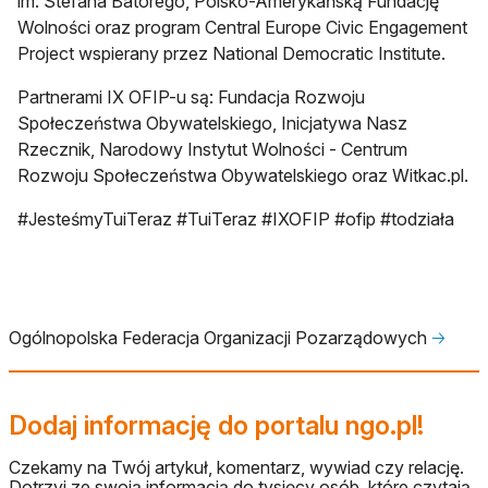
im. Stefana Batorego, Polsko-Amerykańską Fundację
Wolności oraz program Central Europe Civic Engagement
Project wspierany przez National Democratic Institute.
Partnerami IX OFIP-u są: Fundacja Rozwoju
Społeczeństwa Obywatelskiego, Inicjatywa Nasz
Rzecznik, Narodowy Instytut Wolności - Centrum
Rozwoju Społeczeństwa Obywatelskiego oraz Witkac.pl.
#JesteśmyTuiTeraz #TuiTeraz #IXOFIP #ofip #todziała
Ogólnopolska Federacja Organizacji Pozarządowych
🡢
Dodaj informację do portalu ngo.pl!
Czekamy na Twój artykuł, komentarz, wywiad czy relację.
Dotrzyj ze swoją informacją do tysięcy osób, które czytają