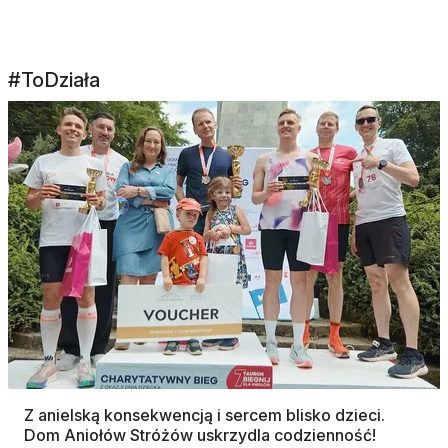
#ToDziała
Z anielską konsekwencją i sercem blisko dzieci.
Dom Aniołów Stróżów uskrzydla codzienność!